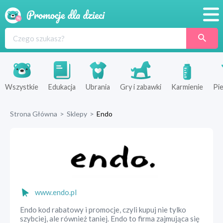
Promocje
Produkty
Sklepy
Wszystkie
Edukacja
Ubrania
Gry i zabawki
Karmienie
Pie
Blog
Strona Główna
>
Sklepy
>
Endo
Wyprawka
www.endo.pl
Endo kod rabatowy i promocje, czyli kupuj nie tylko
szybciej, ale również taniej. Endo to firma zajmująca się