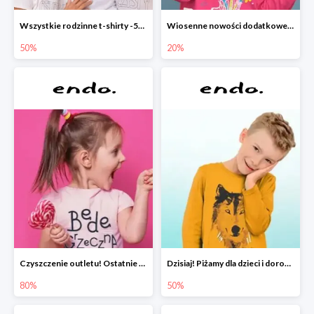
Wszystkie rodzinne t-shirty -50%
Wiosenne nowości dodatkowe -20%
50%
20%
Czyszczenie outletu! Ostatnie sztuki do -80%
Dzisiaj! Piżamy dla dzieci i dorosłych -50%
80%
50%