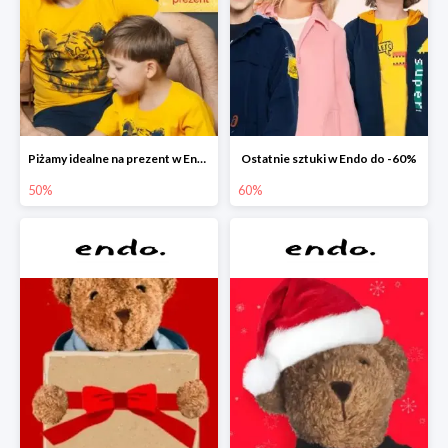
Piżamy idealne na prezent w Endo do -50%
Ostatnie sztuki w Endo do -60%
50%
60%