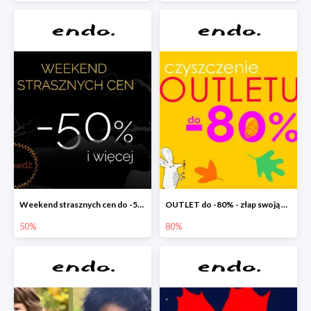
Weekend strasznych cen do -50%
OUTLET do -80% - złap swoją okazję !
50%
80%