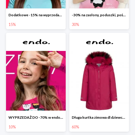
Dodatkowe -15% na wyprzedaż do -70%
-30% na zasłony, poduszki, pościele dla dzieci
15%
30%
WYPRZEDAŻ DO -70% w endo.pl
Długa kurtka zimowa dl dziewczynki
10%
60%