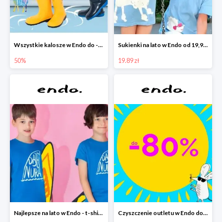
Wszystkie kalosze w Endo do -50%
Sukienki na lato w Endo od 19,90 zł
50%
19.89 zł
Najlepsze na lato w Endo - t-shirty od 9,90 zł i krótkie spodenki od 19,90 zł
Czyszczenie outletu w Endo do -80%