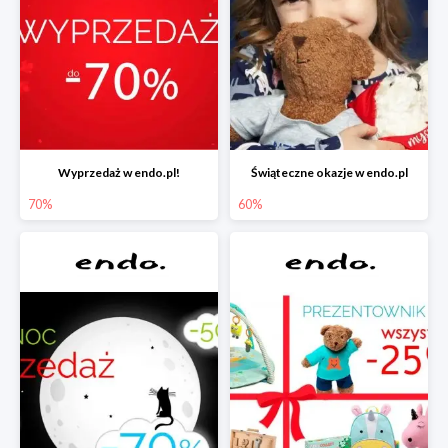
Wyprzedaż w endo.pl!
Świąteczne okazje w endo.pl
70%
60%