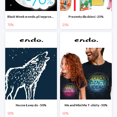
Black Week w endo.pl i wyprzedaże do -70&
Prezenty dla dzieci -25%
70%
25%
Nocne Łowy do -50%
Me and Mini Me T-shirty -50%
50%
50%