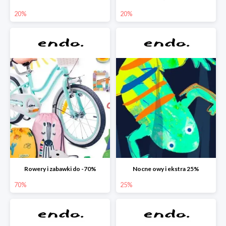
20%
20%
Rowery i zabawki do -70%
Nocne owy i ekstra 25%
70%
25%