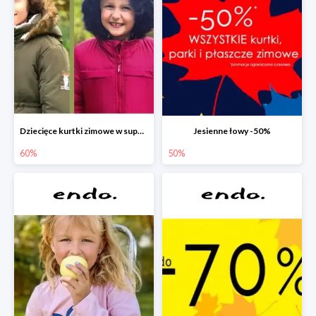
Dziecięce kurtki zimowe w super cenach!
Jesienne łowy -50%
60%
50%