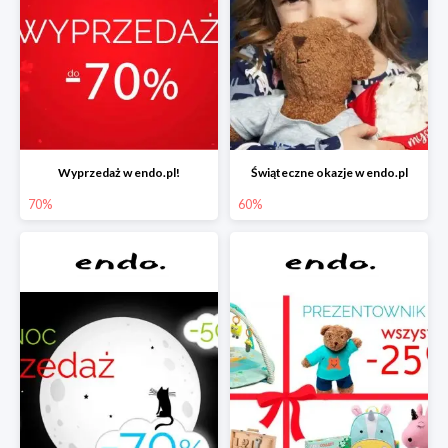
Wyprzedaż w endo.pl!
Świąteczne okazje w endo.pl
70%
60%