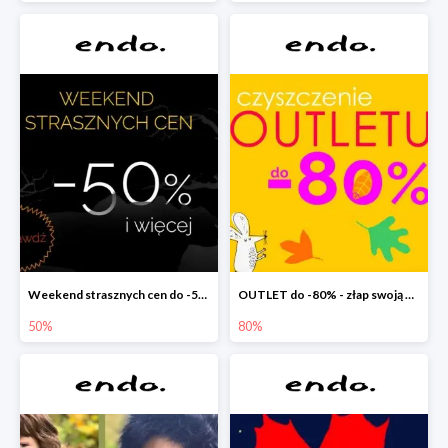
Weekend strasznych cen do -50%
OUTLET do -80% - złap swoją okazję !
50%
80%