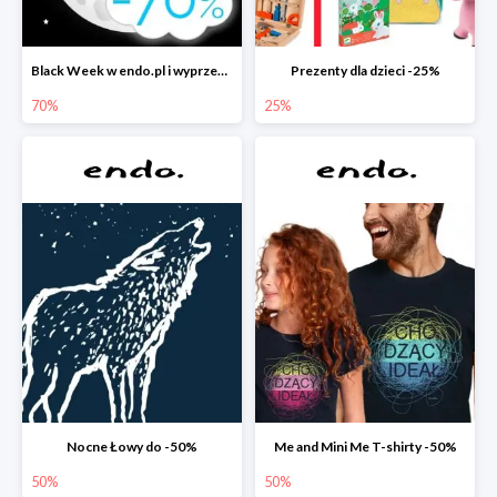
Black Week w endo.pl i wyprzedaże do -70&
Prezenty dla dzieci -25%
70%
25%
Nocne Łowy do -50%
Me and Mini Me T-shirty -50%
50%
50%