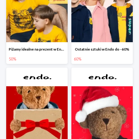
Piżamy idealne na prezent w Endo do -50%
Ostatnie sztuki w Endo do -60%
50%
60%