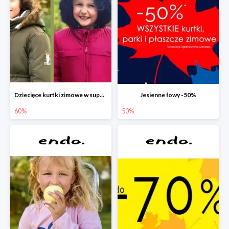
Dziecięce kurtki zimowe w super cenach!
Jesienne łowy -50%
60%
50%