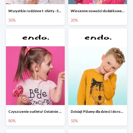
Wszystkie rodzinne t-shirty -50%
Wiosenne nowości dodatkowe -20%
50%
20%
Czyszczenie outletu! Ostatnie sztuki do -80%
Dzisiaj! Piżamy dla dzieci i dorosłych -50%
80%
50%