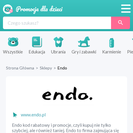
Promocje
Produkty
Sklepy
Wszystkie
Edukacja
Ubrania
Gry i zabawki
Karmienie
Pie
Blog
Strona Główna
>
Sklepy
>
Endo
Wyprawka
www.endo.pl
Endo kod rabatowy i promocje, czyli kupuj nie tylko
szybciej, ale również taniej. Endo to firma zajmująca się