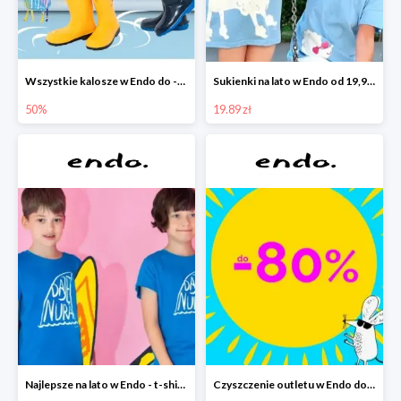
Wszystkie kalosze w Endo do -50%
Sukienki na lato w Endo od 19,90 zł
50%
19.89 zł
Najlepsze na lato w Endo - t-shirty od 9,90 zł i krótkie spodenki od 19,90 zł
Czyszczenie outletu w Endo do -80%