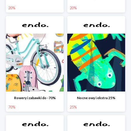
20%
20%
Rowery i zabawki do -70%
Nocne owy i ekstra 25%
70%
25%