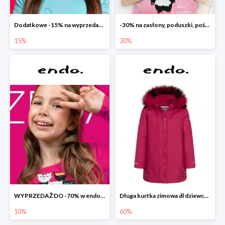
Dodatkowe -15% na wyprzedaż do -70%
-30% na zasłony, poduszki, pościele dla dzieci
15%
30%
WYPRZEDAŻ DO -70% w endo.pl
Długa kurtka zimowa dl dziewczynki
10%
60%