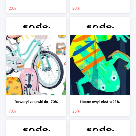
20%
20%
Rowery i zabawki do -70%
Nocne owy i ekstra 25%
70%
25%