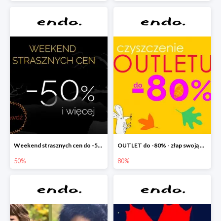
Weekend strasznych cen do -50%
OUTLET do -80% - złap swoją okazję !
50%
80%