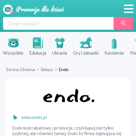
Promocje
Produkty
Sklepy
Wszystkie
Edukacja
Ubrania
Gry i zabawki
Karmienie
Pie
Blog
Strona Główna
>
Sklepy
>
Endo
Wyprawka
www.endo.pl
Endo kod rabatowy i promocje, czyli kupuj nie tylko
szybciej, ale również taniej. Endo to firma zajmująca się