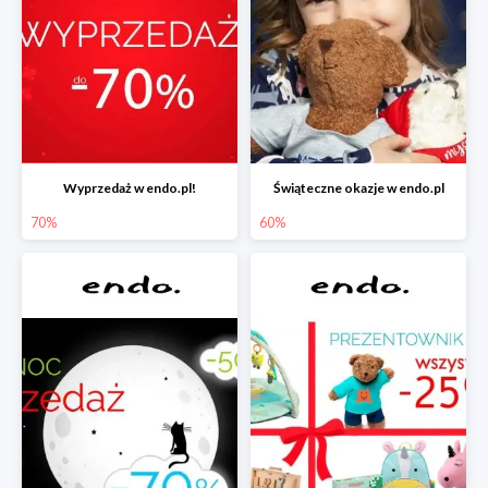
Wyprzedaż w endo.pl!
Świąteczne okazje w endo.pl
70%
60%