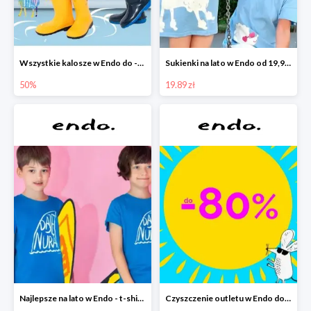
Wszystkie kalosze w Endo do -50%
Sukienki na lato w Endo od 19,90 zł
50%
19.89 zł
Najlepsze na lato w Endo - t-shirty od 9,90 zł i krótkie spodenki od 19,90 zł
Czyszczenie outletu w Endo do -80%