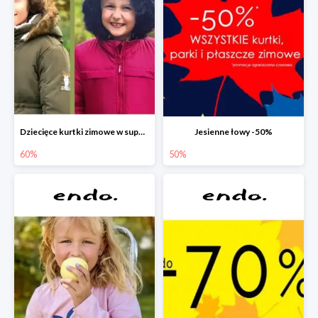
Dziecięce kurtki zimowe w super cenach!
Jesienne łowy -50%
60%
50%