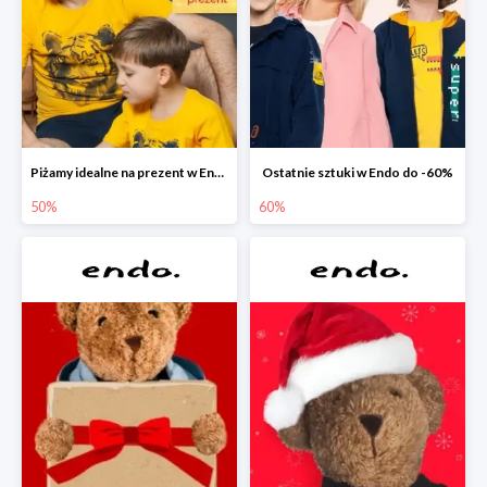
Piżamy idealne na prezent w Endo do -50%
Ostatnie sztuki w Endo do -60%
50%
60%