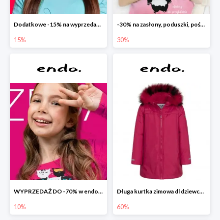
Dodatkowe -15% na wyprzedaż do -70%
-30% na zasłony, poduszki, pościele dla dzieci
15%
30%
WYPRZEDAŻ DO -70% w endo.pl
Długa kurtka zimowa dl dziewczynki
10%
60%