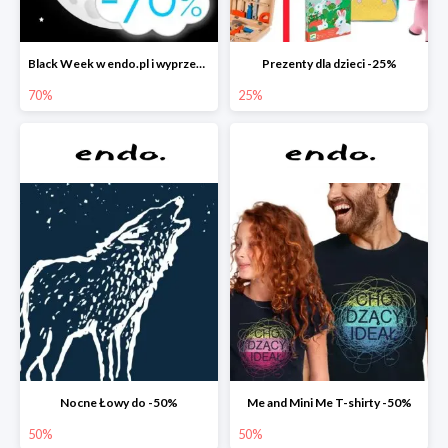
Black Week w endo.pl i wyprzedaże do -70&
Prezenty dla dzieci -25%
70%
25%
Nocne Łowy do -50%
Me and Mini Me T-shirty -50%
50%
50%