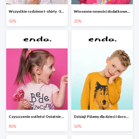
Wszystkie rodzinne t-shirty -50%
Wiosenne nowości dodatkowe -20%
50%
20%
Czyszczenie outletu! Ostatnie sztuki do -80%
Dzisiaj! Piżamy dla dzieci i dorosłych -50%
80%
50%