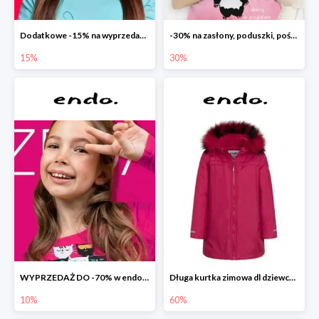
Dodatkowe -15% na wyprzedaż do -70%
-30% na zasłony, poduszki, pościele dla dzieci
15%
30%
WYPRZEDAŻ DO -70% w endo.pl
Długa kurtka zimowa dl dziewczynki
10%
60%