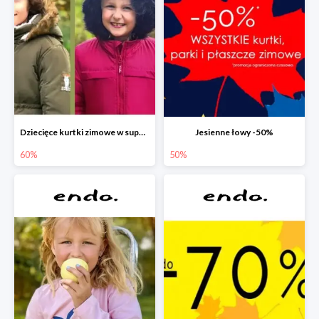
Dziecięce kurtki zimowe w super cenach!
Jesienne łowy -50%
60%
50%