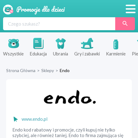
Promocje
Produkty
Sklepy
Wszystkie
Edukacja
Ubrania
Gry i zabawki
Karmienie
Pie
Blog
Strona Główna
>
Sklepy
>
Endo
Wyprawka
www.endo.pl
Endo kod rabatowy i promocje, czyli kupuj nie tylko
szybciej, ale również taniej. Endo to firma zajmująca się