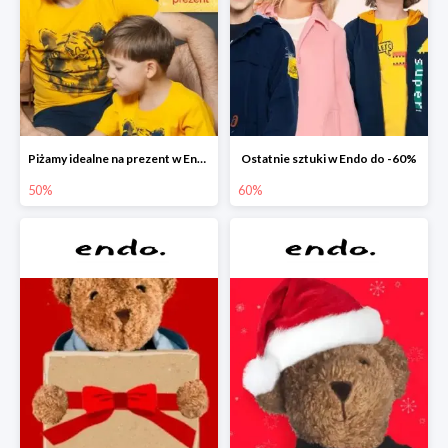
Piżamy idealne na prezent w Endo do -50%
Ostatnie sztuki w Endo do -60%
50%
60%