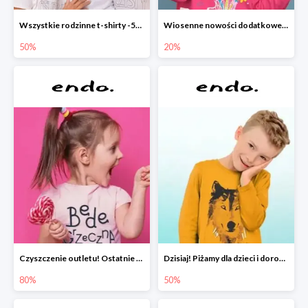
Wszystkie rodzinne t-shirty -50%
Wiosenne nowości dodatkowe -20%
50%
20%
Czyszczenie outletu! Ostatnie sztuki do -80%
Dzisiaj! Piżamy dla dzieci i dorosłych -50%
80%
50%