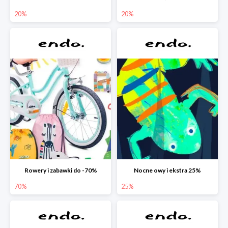
20%
20%
Rowery i zabawki do -70%
Nocne owy i ekstra 25%
70%
25%