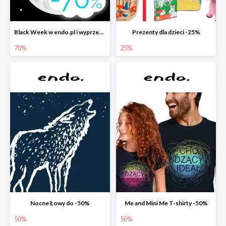
Black Week w endo.pl i wyprzedaże do -70&
Prezenty dla dzieci -25%
70%
25%
Nocne Łowy do -50%
Me and Mini Me T-shirty -50%
50%
50%