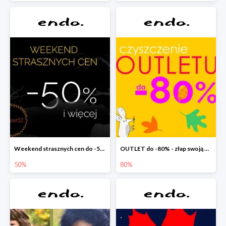
Weekend strasznych cen do -50%
OUTLET do -80% - złap swoją okazję !
50%
80%