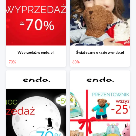
Wyprzedaż w endo.pl!
Świąteczne okazje w endo.pl
70%
60%