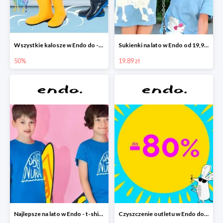
Wszystkie kalosze w Endo do -50%
Sukienki na lato w Endo od 19,90 zł
50%
19.89 zł
Najlepsze na lato w Endo - t-shirty od 9,90 zł i krótkie spodenki od 19,90 zł
Czyszczenie outletu w Endo do -80%