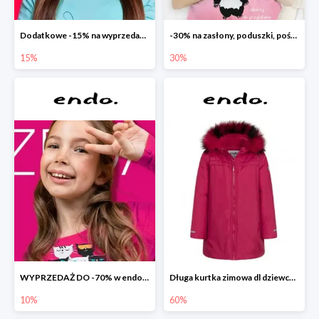
Dodatkowe -15% na wyprzedaż do -70%
-30% na zasłony, poduszki, pościele dla dzieci
15%
30%
WYPRZEDAŻ DO -70% w endo.pl
Długa kurtka zimowa dl dziewczynki
10%
60%