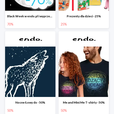
Black Week w endo.pl i wyprzedaże do -70&
Prezenty dla dzieci -25%
70%
25%
Nocne Łowy do -50%
Me and Mini Me T-shirty -50%
50%
50%