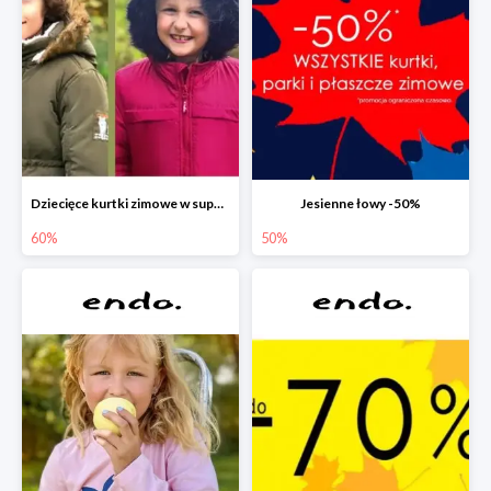
Dziecięce kurtki zimowe w super cenach!
Jesienne łowy -50%
60%
50%