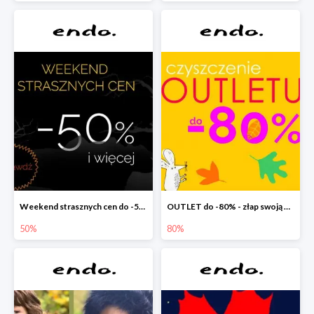
Weekend strasznych cen do -50%
OUTLET do -80% - złap swoją okazję !
50%
80%