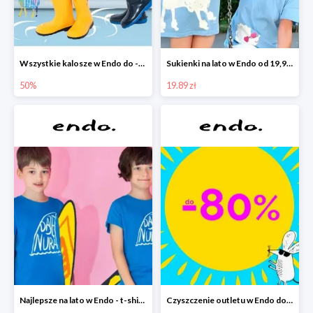
Wszystkie kalosze w Endo do -50%
Sukienki na lato w Endo od 19,90 zł
50%
19.89 zł
Najlepsze na lato w Endo - t-shirty od 9,90 zł i krótkie spodenki od 19,90 zł
Czyszczenie outletu w Endo do -80%