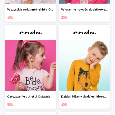
Wszystkie rodzinne t-shirty -50%
Wiosenne nowości dodatkowe -20%
50%
20%
Czyszczenie outletu! Ostatnie sztuki do -80%
Dzisiaj! Piżamy dla dzieci i dorosłych -50%
80%
50%