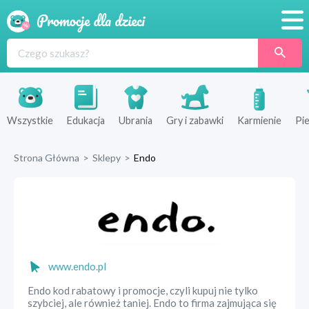
Promocje
Produkty
Sklepy
Wszystkie
Edukacja
Ubrania
Gry i zabawki
Karmienie
Pie
Blog
Strona Główna
>
Sklepy
>
Endo
Wyprawka
www.endo.pl
Endo kod rabatowy i promocje, czyli kupuj nie tylko
szybciej, ale również taniej. Endo to firma zajmująca się