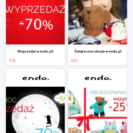
Wyprzedaż w endo.pl!
Świąteczne okazje w endo.pl
70%
60%