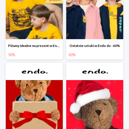
Piżamy idealne na prezent w Endo do -50%
Ostatnie sztuki w Endo do -60%
50%
60%