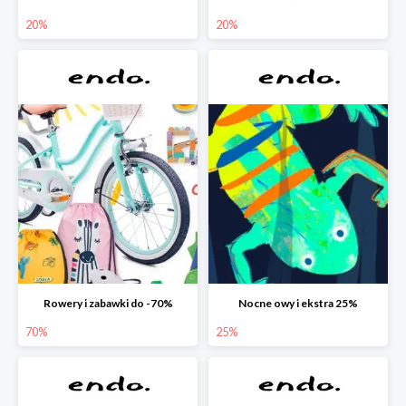
20%
20%
Rowery i zabawki do -70%
Nocne owy i ekstra 25%
70%
25%