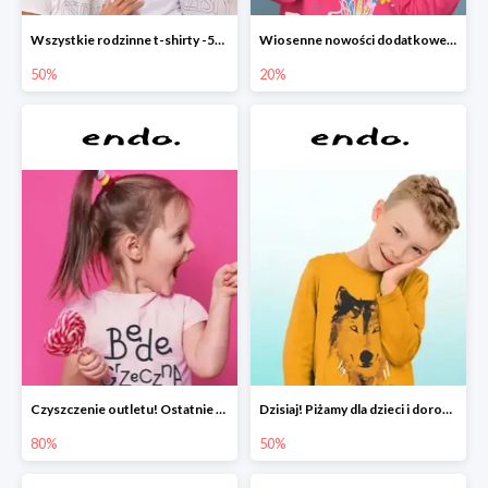
Wszystkie rodzinne t-shirty -50%
Wiosenne nowości dodatkowe -20%
50%
20%
Czyszczenie outletu! Ostatnie sztuki do -80%
Dzisiaj! Piżamy dla dzieci i dorosłych -50%
80%
50%