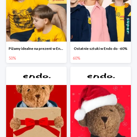
Piżamy idealne na prezent w Endo do -50%
Ostatnie sztuki w Endo do -60%
50%
60%