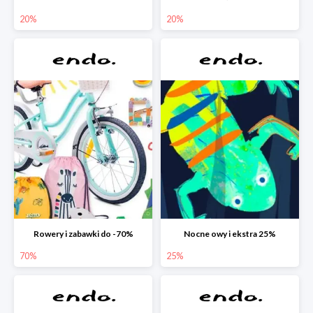
20%
20%
Rowery i zabawki do -70%
Nocne owy i ekstra 25%
70%
25%