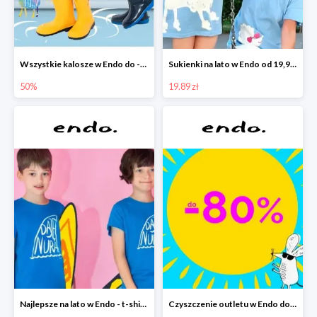
Wszystkie kalosze w Endo do -50%
Sukienki na lato w Endo od 19,90 zł
50%
19.89 zł
Najlepsze na lato w Endo - t-shirty od 9,90 zł i krótkie spodenki od 19,90 zł
Czyszczenie outletu w Endo do -80%