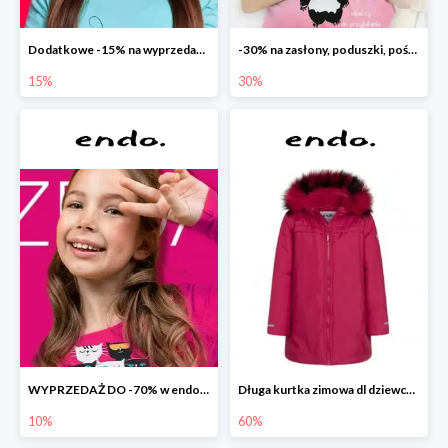
Dodatkowe -15% na wyprzedaż do -70%
-30% na zasłony, poduszki, pościele dla dzieci
15%
30%
WYPRZEDAŻ DO -70% w endo.pl
Długa kurtka zimowa dl dziewczynki
10%
60%