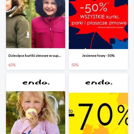
Dziecięce kurtki zimowe w super cenach!
Jesienne łowy -50%
60%
50%