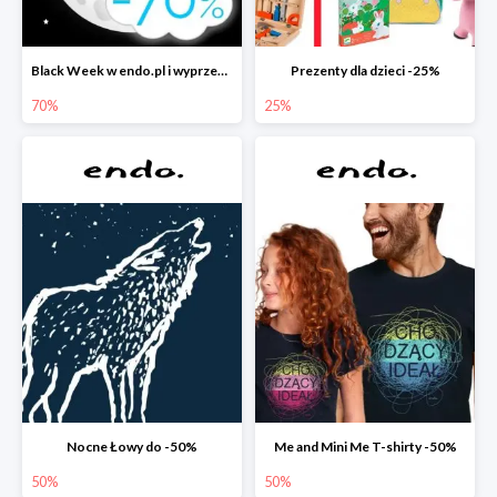
Black Week w endo.pl i wyprzedaże do -70&
Prezenty dla dzieci -25%
70%
25%
Nocne Łowy do -50%
Me and Mini Me T-shirty -50%
50%
50%