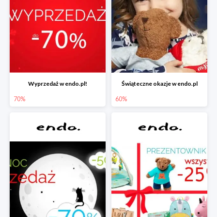
Wyprzedaż w endo.pl!
Świąteczne okazje w endo.pl
70%
60%