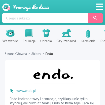
Promocje
Produkty
Sklepy
Wszystkie
Edukacja
Ubrania
Gry i zabawki
Karmienie
Pie
Blog
Strona Główna
>
Sklepy
>
Endo
Wyprawka
www.endo.pl
Endo kod rabatowy i promocje, czyli kupuj nie tylko
szybciej, ale również taniej. Endo to firma zajmująca się