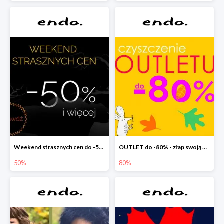
Weekend strasznych cen do -50%
OUTLET do -80% - złap swoją okazję !
50%
80%