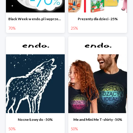
Black Week w endo.pl i wyprzedaże do -70&
Prezenty dla dzieci -25%
70%
25%
Nocne Łowy do -50%
Me and Mini Me T-shirty -50%
50%
50%