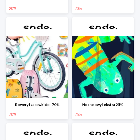
20%
20%
Rowery i zabawki do -70%
Nocne owy i ekstra 25%
70%
25%