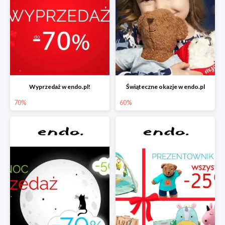
Wyprzedaż w endo.pl!
Świąteczne okazje w endo.pl
70%
60%