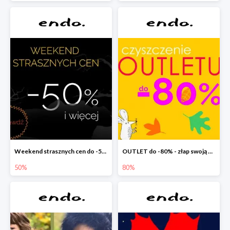
Weekend strasznych cen do -50%
OUTLET do -80% - złap swoją okazję !
50%
80%