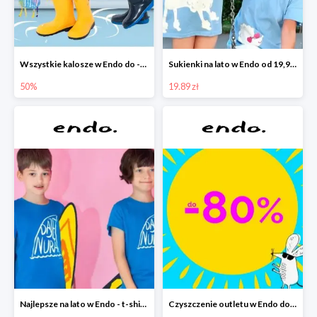
Wszystkie kalosze w Endo do -50%
Sukienki na lato w Endo od 19,90 zł
50%
19.89 zł
Najlepsze na lato w Endo - t-shirty od 9,90 zł i krótkie spodenki od 19,90 zł
Czyszczenie outletu w Endo do -80%