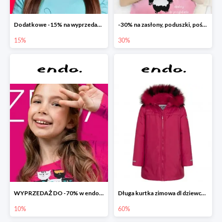
Dodatkowe -15% na wyprzedaż do -70%
-30% na zasłony, poduszki, pościele dla dzieci
15%
30%
WYPRZEDAŻ DO -70% w endo.pl
Długa kurtka zimowa dl dziewczynki
10%
60%