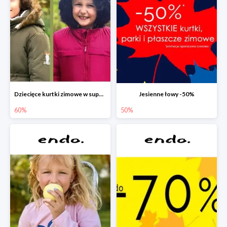
Dziecięce kurtki zimowe w super cenach!
Jesienne łowy -50%
60%
50%