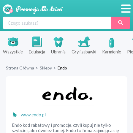
Promocje
Produkty
Sklepy
Wszystkie
Edukacja
Ubrania
Gry i zabawki
Karmienie
Pie
Blog
Strona Główna
>
Sklepy
>
Endo
Wyprawka
www.endo.pl
Endo kod rabatowy i promocje, czyli kupuj nie tylko
szybciej, ale również taniej. Endo to firma zajmująca się