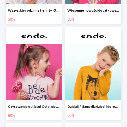
Wszystkie rodzinne t-shirty -50%
Wiosenne nowości dodatkowe -20%
50%
20%
Czyszczenie outletu! Ostatnie sztuki do -80%
Dzisiaj! Piżamy dla dzieci i dorosłych -50%
80%
50%