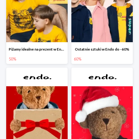
Piżamy idealne na prezent w Endo do -50%
Ostatnie sztuki w Endo do -60%
50%
60%