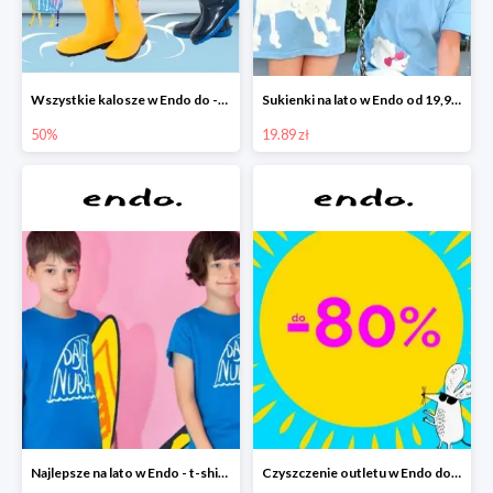
Wszystkie kalosze w Endo do -50%
Sukienki na lato w Endo od 19,90 zł
50%
19.89 zł
Najlepsze na lato w Endo - t-shirty od 9,90 zł i krótkie spodenki od 19,90 zł
Czyszczenie outletu w Endo do -80%