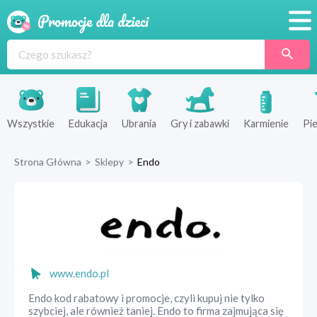
Promocje
Produkty
Sklepy
Wszystkie
Edukacja
Ubrania
Gry i zabawki
Karmienie
Pie
Blog
Strona Główna
>
Sklepy
>
Endo
Wyprawka
www.endo.pl
Endo kod rabatowy i promocje, czyli kupuj nie tylko
szybciej, ale również taniej. Endo to firma zajmująca się