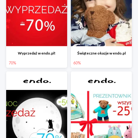
Wyprzedaż w endo.pl!
Świąteczne okazje w endo.pl
70%
60%