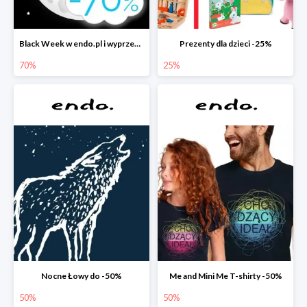
Black Week w endo.pl i wyprzedaże do -70&
Prezenty dla dzieci -25%
70%
25%
Nocne Łowy do -50%
Me and Mini Me T-shirty -50%
50%
50%