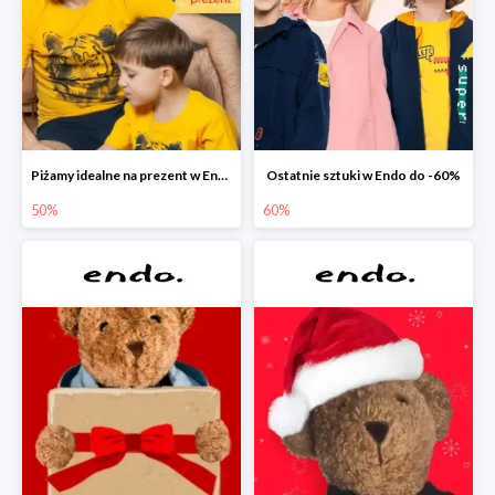
Piżamy idealne na prezent w Endo do -50%
Ostatnie sztuki w Endo do -60%
50%
60%