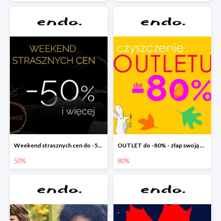
Weekend strasznych cen do -50%
OUTLET do -80% - złap swoją okazję !
50%
80%