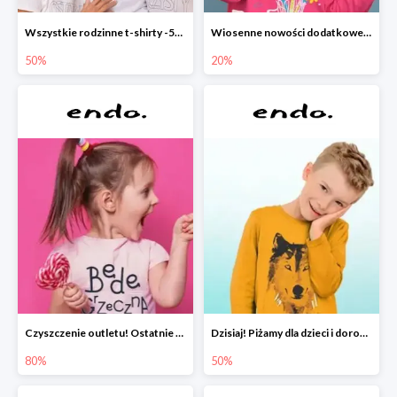
Wszystkie rodzinne t-shirty -50%
Wiosenne nowości dodatkowe -20%
50%
20%
Czyszczenie outletu! Ostatnie sztuki do -80%
Dzisiaj! Piżamy dla dzieci i dorosłych -50%
80%
50%