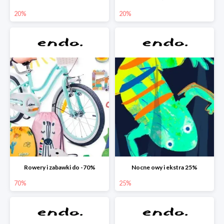
20%
20%
Rowery i zabawki do -70%
Nocne owy i ekstra 25%
70%
25%