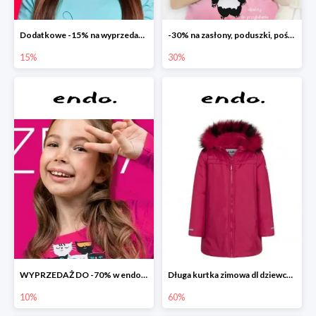
Dodatkowe -15% na wyprzedaż do -70%
-30% na zasłony, poduszki, pościele dla dzieci
15%
30%
WYPRZEDAŻ DO -70% w endo.pl
Długa kurtka zimowa dl dziewczynki
10%
60%