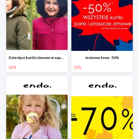
Dziecięce kurtki zimowe w super cenach!
Jesienne łowy -50%
60%
50%