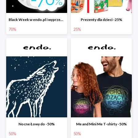
Black Week w endo.pl i wyprzedaże do -70&
Prezenty dla dzieci -25%
70%
25%
Nocne Łowy do -50%
Me and Mini Me T-shirty -50%
50%
50%