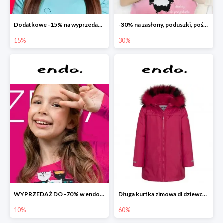
Dodatkowe -15% na wyprzedaż do -70%
-30% na zasłony, poduszki, pościele dla dzieci
15%
30%
WYPRZEDAŻ DO -70% w endo.pl
Długa kurtka zimowa dl dziewczynki
10%
60%