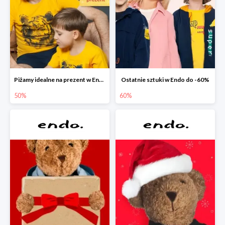
Piżamy idealne na prezent w Endo do -50%
Ostatnie sztuki w Endo do -60%
50%
60%