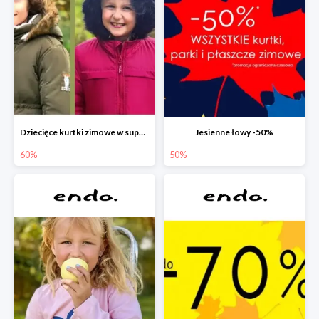
Dziecięce kurtki zimowe w super cenach!
Jesienne łowy -50%
60%
50%