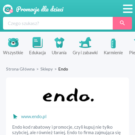
Promocje
Produkty
Sklepy
Wszystkie
Edukacja
Ubrania
Gry i zabawki
Karmienie
Pie
Blog
Strona Główna
>
Sklepy
>
Endo
Wyprawka
www.endo.pl
Endo kod rabatowy i promocje, czyli kupuj nie tylko
szybciej, ale również taniej. Endo to firma zajmująca się