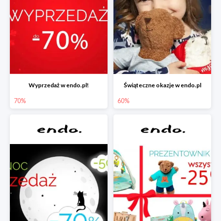
Wyprzedaż w endo.pl!
Świąteczne okazje w endo.pl
70%
60%