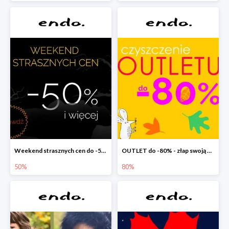
Weekend strasznych cen do -50%
OUTLET do -80% - złap swoją okazję !
50%
80%