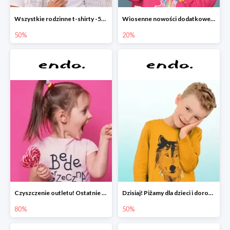
Wszystkie rodzinne t-shirty -50%
Wiosenne nowości dodatkowe -20%
50%
20%
Czyszczenie outletu! Ostatnie sztuki do -80%
Dzisiaj! Piżamy dla dzieci i dorosłych -50%
80%
50%