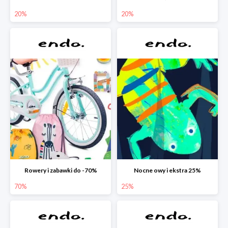
20%
20%
Rowery i zabawki do -70%
Nocne owy i ekstra 25%
70%
25%