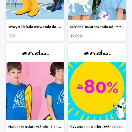
Wszystkie kalosze w Endo do -50%
Sukienki na lato w Endo od 19,90 zł
50%
19.89 zł
Najlepsze na lato w Endo - t-shirty od 9,90 zł i krótkie spodenki od 19,90 zł
Czyszczenie outletu w Endo do -80%