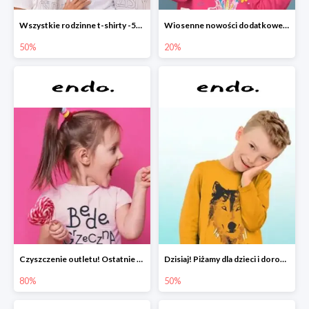
Wszystkie rodzinne t-shirty -50%
Wiosenne nowości dodatkowe -20%
50%
20%
Czyszczenie outletu! Ostatnie sztuki do -80%
Dzisiaj! Piżamy dla dzieci i dorosłych -50%
80%
50%