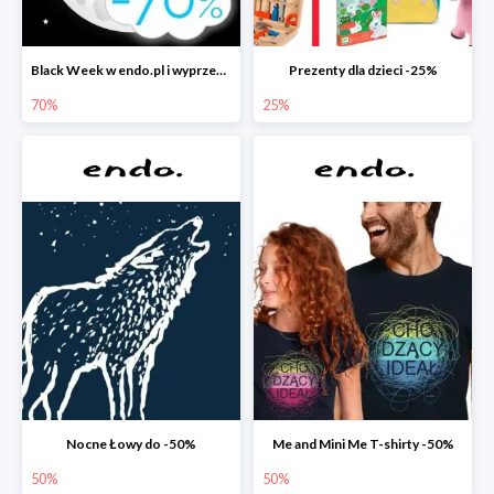
Black Week w endo.pl i wyprzedaże do -70&
Prezenty dla dzieci -25%
70%
25%
Nocne Łowy do -50%
Me and Mini Me T-shirty -50%
50%
50%