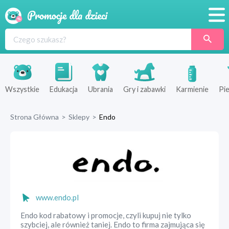
Promocje
Produkty
Sklepy
Wszystkie
Edukacja
Ubrania
Gry i zabawki
Karmienie
Pie
Blog
Strona Główna
>
Sklepy
>
Endo
Wyprawka
www.endo.pl
Endo kod rabatowy i promocje, czyli kupuj nie tylko
szybciej, ale również taniej. Endo to firma zajmująca się