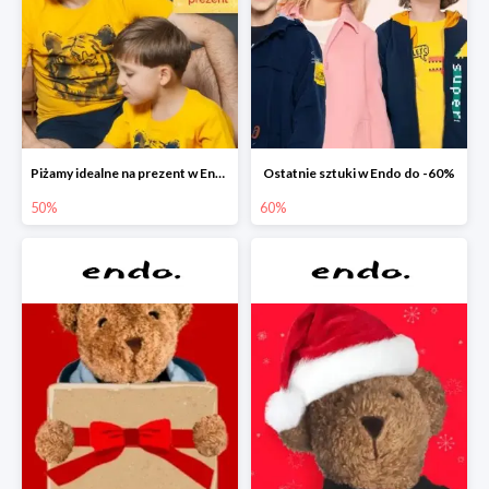
Piżamy idealne na prezent w Endo do -50%
Ostatnie sztuki w Endo do -60%
50%
60%