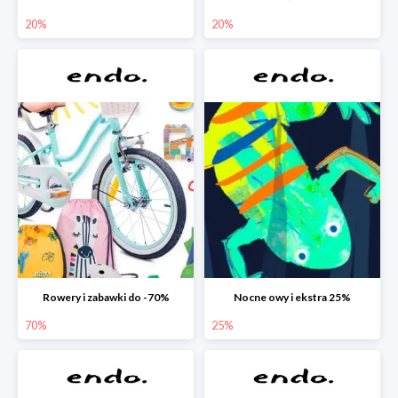
20%
20%
Rowery i zabawki do -70%
Nocne owy i ekstra 25%
70%
25%