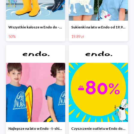
Wszystkie kalosze w Endo do -50%
Sukienki na lato w Endo od 19,90 zł
50%
19.89 zł
Najlepsze na lato w Endo - t-shirty od 9,90 zł i krótkie spodenki od 19,90 zł
Czyszczenie outletu w Endo do -80%