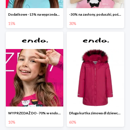
Dodatkowe -15% na wyprzedaż do -70%
-30% na zasłony, poduszki, pościele dla dzieci
15%
30%
WYPRZEDAŻ DO -70% w endo.pl
Długa kurtka zimowa dl dziewczynki
10%
60%