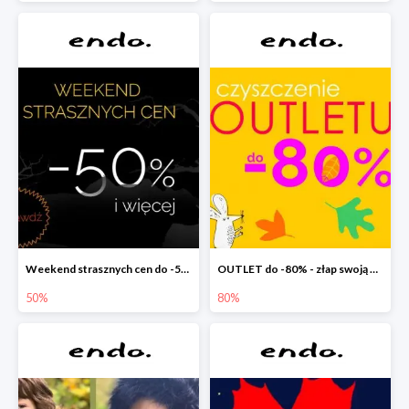
Weekend strasznych cen do -50%
OUTLET do -80% - złap swoją okazję !
50%
80%