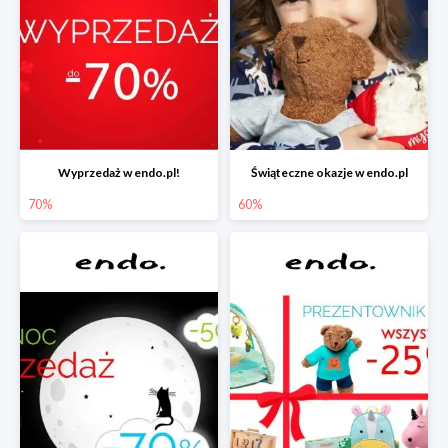
Wyprzedaż w endo.pl!
Świąteczne okazje w endo.pl
70%
60%