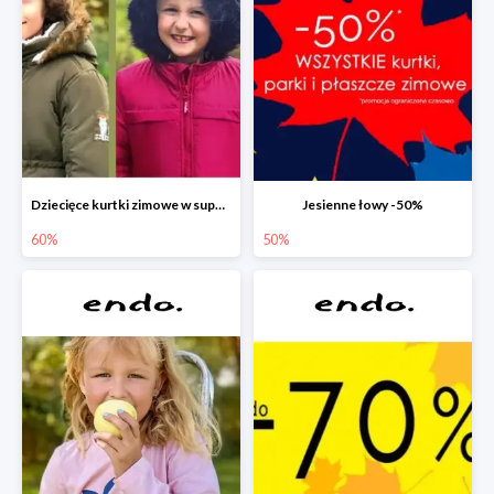
Dziecięce kurtki zimowe w super cenach!
Jesienne łowy -50%
60%
50%