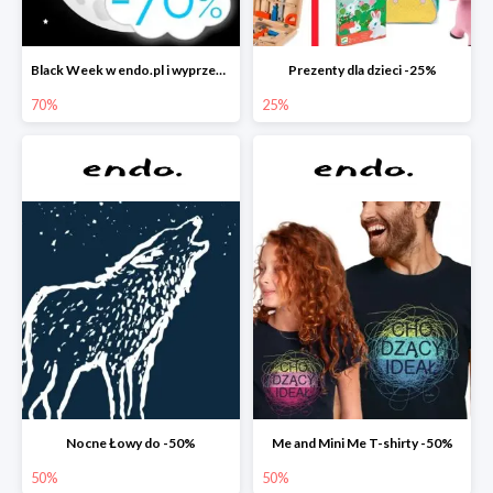
Black Week w endo.pl i wyprzedaże do -70&
Prezenty dla dzieci -25%
70%
25%
Nocne Łowy do -50%
Me and Mini Me T-shirty -50%
50%
50%