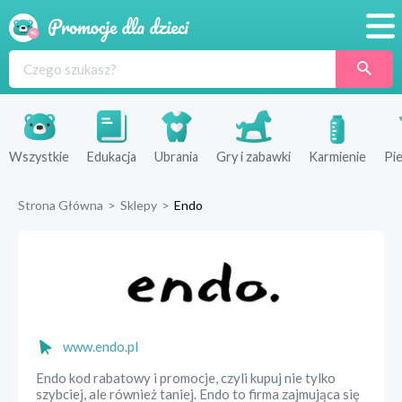
Promocje
Produkty
Sklepy
Wszystkie
Edukacja
Ubrania
Gry i zabawki
Karmienie
Pie
Blog
Strona Główna
>
Sklepy
>
Endo
Wyprawka
www.endo.pl
Endo kod rabatowy i promocje, czyli kupuj nie tylko
szybciej, ale również taniej. Endo to firma zajmująca się