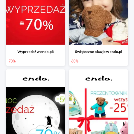
Wyprzedaż w endo.pl!
Świąteczne okazje w endo.pl
70%
60%