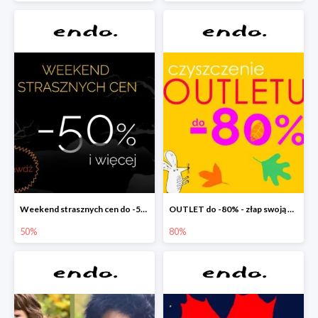
Weekend strasznych cen do -50%
OUTLET do -80% - złap swoją okazję !
50%
80%