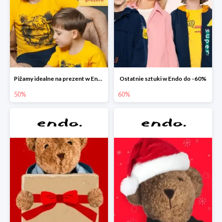
Piżamy idealne na prezent w Endo do -50%
Ostatnie sztuki w Endo do -60%
50%
60%