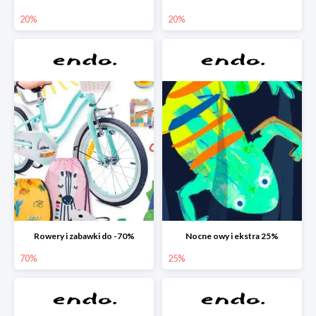
20%
20%
Rowery i zabawki do -70%
Nocne owy i ekstra 25%
70%
25%