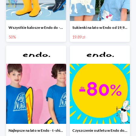
Wszystkie kalosze w Endo do -50%
Sukienki na lato w Endo od 19,90 zł
50%
19.89 zł
Najlepsze na lato w Endo - t-shirty od 9,90 zł i krótkie spodenki od 19,90 zł
Czyszczenie outletu w Endo do -80%