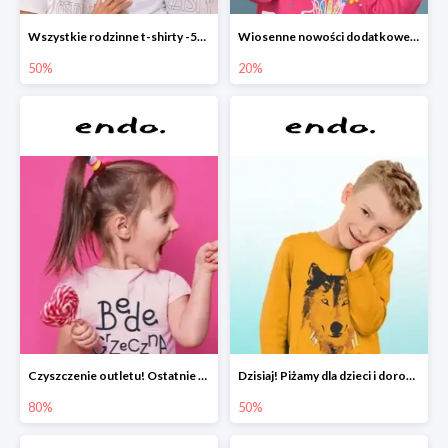
Wszystkie rodzinne t-shirty -50%
Wiosenne nowości dodatkowe -20%
50%
20%
Czyszczenie outletu! Ostatnie sztuki do -80%
Dzisiaj! Piżamy dla dzieci i dorosłych -50%
80%
50%