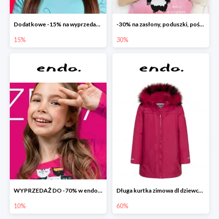
Dodatkowe -15% na wyprzedaż do -70%
-30% na zasłony, poduszki, pościele dla dzieci
15%
30%
WYPRZEDAŻ DO -70% w endo.pl
Długa kurtka zimowa dl dziewczynki
10%
60%