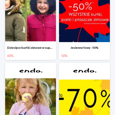
Dziecięce kurtki zimowe w super cenach!
Jesienne łowy -50%
60%
50%