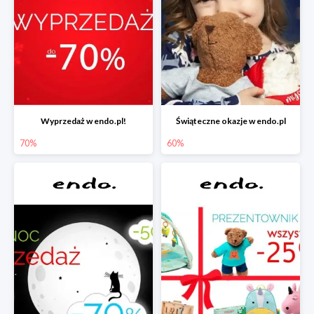
Wyprzedaż w endo.pl!
Świąteczne okazje w endo.pl
70%
60%