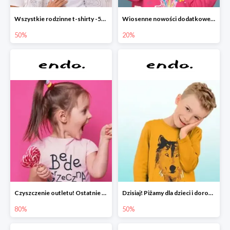
Wszystkie rodzinne t-shirty -50%
Wiosenne nowości dodatkowe -20%
50%
20%
Czyszczenie outletu! Ostatnie sztuki do -80%
Dzisiaj! Piżamy dla dzieci i dorosłych -50%
80%
50%