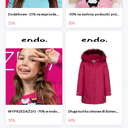
Dodatkowe -15% na wyprzedaż do -70%
-30% na zasłony, poduszki, pościele dla dzieci
15%
30%
WYPRZEDAŻ DO -70% w endo.pl
Długa kurtka zimowa dl dziewczynki
10%
60%