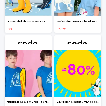
Wszystkie kalosze w Endo do -50%
Sukienki na lato w Endo od 19,90 zł
50%
19.89 zł
Najlepsze na lato w Endo - t-shirty od 9,90 zł i krótkie spodenki od 19,90 zł
Czyszczenie outletu w Endo do -80%