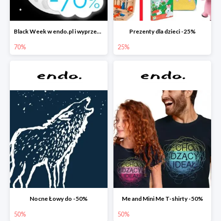
Black Week w endo.pl i wyprzedaże do -70&
Prezenty dla dzieci -25%
70%
25%
Nocne Łowy do -50%
Me and Mini Me T-shirty -50%
50%
50%