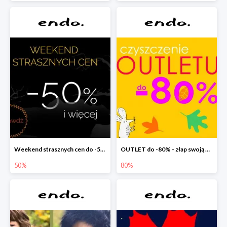
Weekend strasznych cen do -50%
OUTLET do -80% - złap swoją okazję !
50%
80%