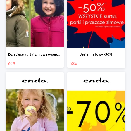
Dziecięce kurtki zimowe w super cenach!
Jesienne łowy -50%
60%
50%