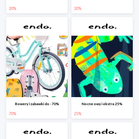
20%
20%
Rowery i zabawki do -70%
Nocne owy i ekstra 25%
70%
25%