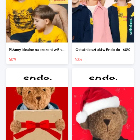
Piżamy idealne na prezent w Endo do -50%
Ostatnie sztuki w Endo do -60%
50%
60%