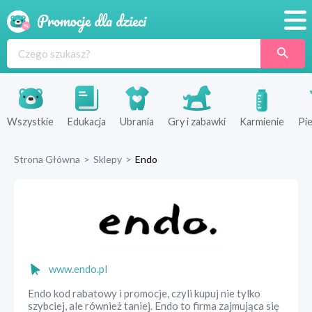
Promocje
Produkty
Sklepy
Wszystkie
Edukacja
Ubrania
Gry i zabawki
Karmienie
Pie
Blog
Strona Główna
>
Sklepy
>
Endo
Wyprawka
www.endo.pl
Endo kod rabatowy i promocje, czyli kupuj nie tylko
szybciej, ale również taniej. Endo to firma zajmująca się