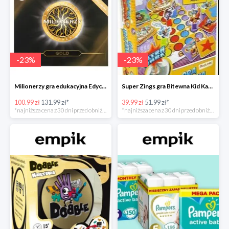
-
23
%
-
23
%
Milionerzy gra edukacyjna Edycja Gold w super cenie w Empiku Premium
Super Zings gra Bitewna Kid Kazom w super cenie w Empiku Premium
100.99 zł
131.99 zł*
39.99 zł
51.99 zł*
*najniższa cena z 30 dni przed obniżką
*najniższa cena z 30 dni przed obniżką