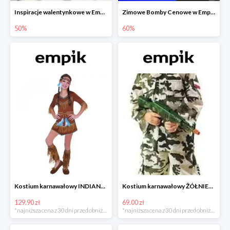
Inspiracje walentynkowe w Empiku do -50%
Zimowe Bomby Cenowe w Empiku do -60%
50%
60%
Kostium karnawałowy INDIANKA
Kostium karnawałowy ŻÓŁNIERZ
129.90 zł
69.00 zł
*najniższa cena z 30 dni przed obniżką
*najniższa cena z 30 dni przed obniżką