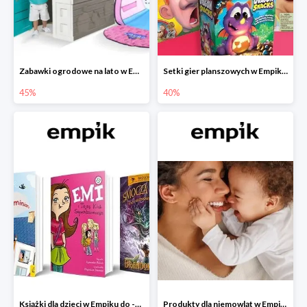
Zabawki ogrodowe na lato w Empiku do -45%
Setki gier planszowych w Empiku do -40%
45%
40%
Książki dla dzieci w Empiku do -45%
Produkty dla niemowląt w Empiku do -30%