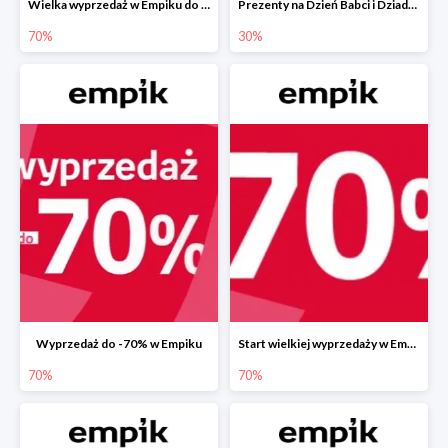
Wielka wyprzedaż w Empiku do -70%
Prezenty na Dzień Babci i Dziadka w Empiku do -30%
70%
30%
Wyprzedaż do -70% w Empiku
Start wielkiej wyprzedaży w Empiku do -70%
70%
70%