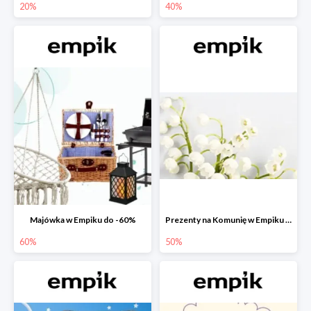
20%
40%
Majówka w Empiku do -60%
Prezenty na Komunię w Empiku do -50%
60%
50%