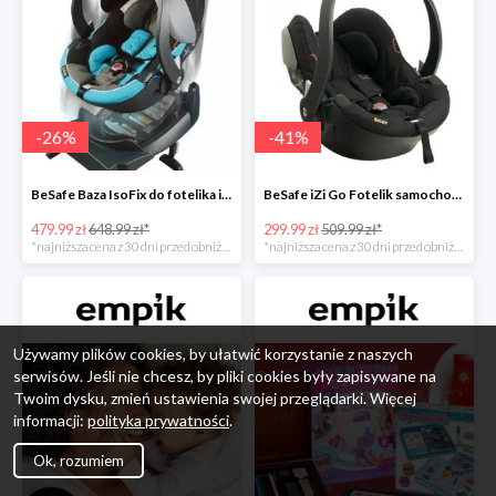
-
26
%
-
41
%
BeSafe Baza IsoFix do fotelika iZi Go -26%
BeSafe iZi Go Fotelik samochodowy, 0-13 kg, Czarny Cab -41%
479.99 zł
648.99 zł*
299.99 zł
509.99 zł*
*najniższa cena z 30 dni przed obniżką
*najniższa cena z 30 dni przed obniżką
Używamy plików cookies, by ułatwić korzystanie z naszych
serwisów. Jeśli nie chcesz, by pliki cookies były zapisywane na
Twoim dysku, zmień ustawienia swojej przeglądarki. Więcej
informacji:
polityka prywatności
.
Ok, rozumiem