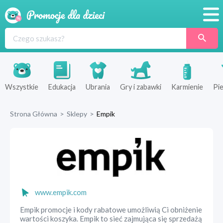
Promocje
Produkty
Sklepy
Wszystkie
Edukacja
Ubrania
Gry i zabawki
Karmienie
Pie
Blog
Strona Główna
>
Sklepy
>
Empik
Wyprawka
www.empik.com
Empik promocje i kody rabatowe umożliwią Ci obniżenie
wartości koszyka. Empik to sieć zajmująca się sprzedażą