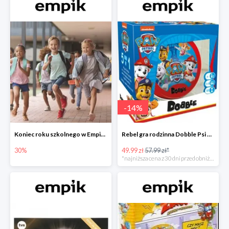
-
14
%
Koniec roku szkolnego w Empiku - prezenty dla dzieci i nauczycieli do -30%
Rebel gra rodzinna Dobble Psi Patrol w Empiku Premium
30%
49.99 zł
57.99 zł*
*najniższa cena z 30 dni przed obniżką