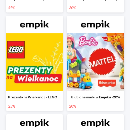
45%
30%
Prezenty na Wielkanoc - LEGO w Empiku do -25%
Ulubione marki w Empiku -20%
25%
20%