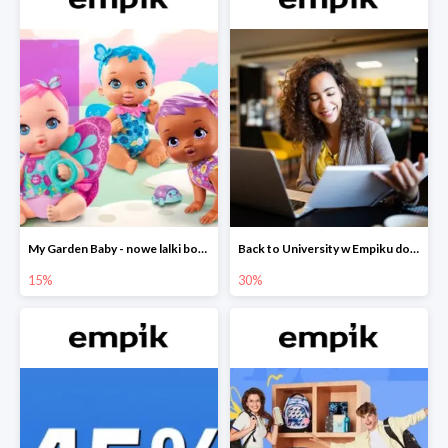
My Garden Baby - nowe lalki bobaski w Empiku do -15%
Back to University w Empiku do -30%
15%
30%