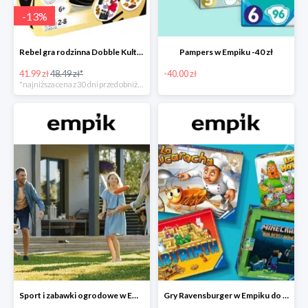
-
13
%
Rebel gra rodzinna Dobble Kultura w super cenie w Empiku Premium
Pampers w Empiku -40 zł
41.99 zł
48.49 zł*
-40.00 zł
*najniższa cena z 30 dni przed obniżką
Sport i zabawki ogrodowe w Empiku do -40%
Gry Ravensburger w Empiku do -25%