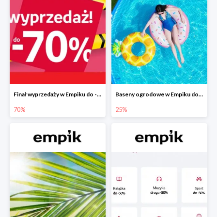
Finał wyprzedaży w Empiku do -70%
Baseny ogrodowe w Empiku do -25%
70%
25%