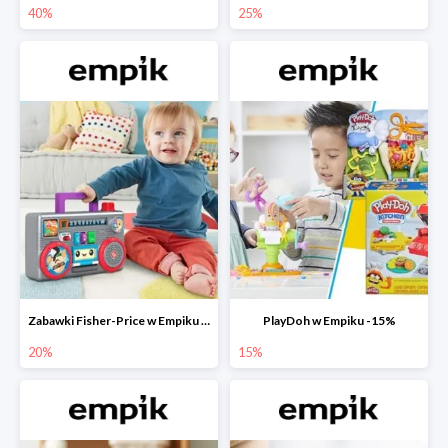
40%
25%
Zabawki Fisher-Price w Empiku do -20%
PlayDoh w Empiku -15%
20%
15%