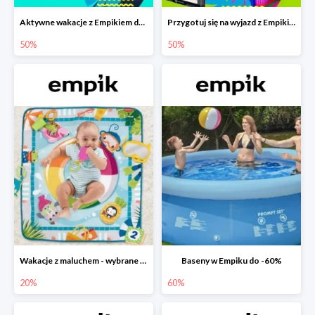
Aktywne wakacje z Empikiem do -50%
Przygotuj się na wyjazd z Empikiem - rabaty do -50%
50%
50%
Wakacje z maluchem - wybrane zabawki Fisher-Price w Empiku-20%
Baseny w Empiku do -60%
20%
60%