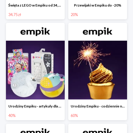
Święta z LEGO w Empiku od 34,75 zł
Przewijaki w Empiku do -20%
34.75 zł
20%
Urodziny Empiku - artykuły dla mamy i dziecka do -40%
Urodziny Empiku - codziennie nowe okazje nawet do -60%
40%
60%