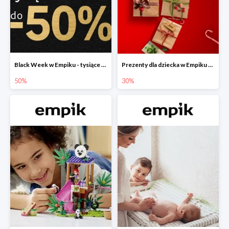
Black Week w Empiku - tysiące produktów do -50%
Prezenty dla dziecka w Empiku do -30%
50%
30%