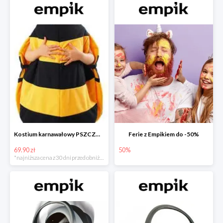
Kostium karnawałowy PSZCZÓŁKA
Ferie z Empikiem do -50%
69.90 zł
50%
*najniższa cena z 30 dni przed obniżką