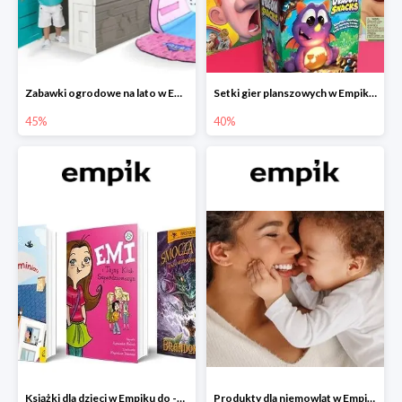
Zabawki ogrodowe na lato w Empiku do -45%
Setki gier planszowych w Empiku do -40%
45%
40%
Książki dla dzieci w Empiku do -45%
Produkty dla niemowląt w Empiku do -30%