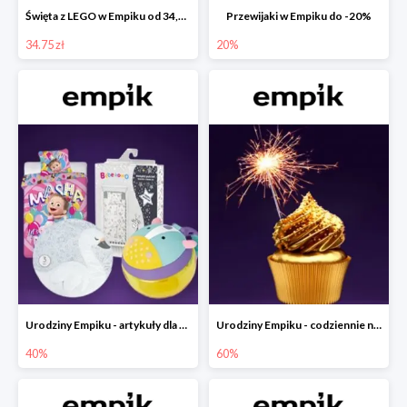
Święta z LEGO w Empiku od 34,75 zł
Przewijaki w Empiku do -20%
34.75 zł
20%
Urodziny Empiku - artykuły dla mamy i dziecka do -40%
Urodziny Empiku - codziennie nowe okazje nawet do -60%
40%
60%