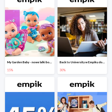
My Garden Baby - nowe lalki bobaski w Empiku do -15%
Back to University w Empiku do -30%
15%
30%