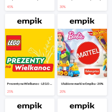
45%
30%
Prezenty na Wielkanoc - LEGO w Empiku do -25%
Ulubione marki w Empiku -20%
25%
20%