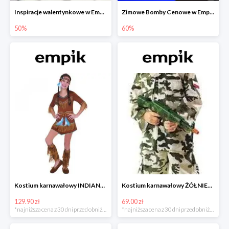
Inspiracje walentynkowe w Empiku do -50%
Zimowe Bomby Cenowe w Empiku do -60%
50%
60%
Kostium karnawałowy INDIANKA
Kostium karnawałowy ŻÓŁNIERZ
129.90 zł
69.00 zł
*najniższa cena z 30 dni przed obniżką
*najniższa cena z 30 dni przed obniżką