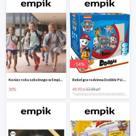
-
14
%
Koniec roku szkolnego w Empiku - prezenty dla dzieci i nauczycieli do -30%
Rebel gra rodzinna Dobble Psi Patrol w Empiku Premium
30%
49.99 zł
57.99 zł*
*najniższa cena z 30 dni przed obniżką