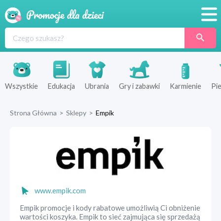
Promocje
Produkty
Sklepy
Wszystkie
Edukacja
Ubrania
Gry i zabawki
Karmienie
Pie
Blog
Strona Główna
>
Sklepy
>
Empik
Wyprawka
www.empik.com
Empik promocje i kody rabatowe umożliwią Ci obniżenie
wartości koszyka. Empik to sieć zajmująca się sprzedażą