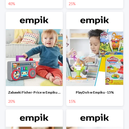
40%
25%
Zabawki Fisher-Price w Empiku do -20%
PlayDoh w Empiku -15%
20%
15%