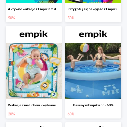
Aktywne wakacje z Empikiem do -50%
Przygotuj się na wyjazd z Empikiem - rabaty do -50%
50%
50%
Wakacje z maluchem - wybrane zabawki Fisher-Price w Empiku-20%
Baseny w Empiku do -60%
20%
60%