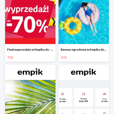
Finał wyprzedaży w Empiku do -70%
Baseny ogrodowe w Empiku do -25%
70%
25%