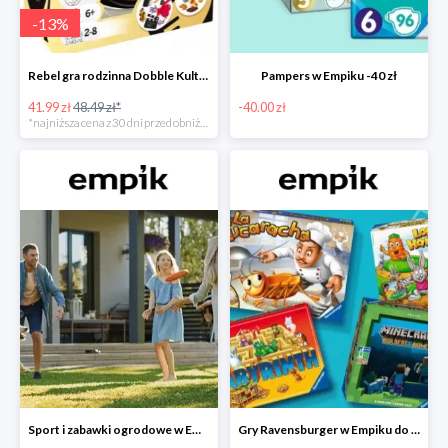
-
13
%
Rebel gra rodzinna Dobble Kultura w super cenie w Empiku Premium
Pampers w Empiku -40 zł
41.99 zł
48.49 zł*
-40.00 zł
*najniższa cena z 30 dni przed obniżką
Sport i zabawki ogrodowe w Empiku do -40%
Gry Ravensburger w Empiku do -25%