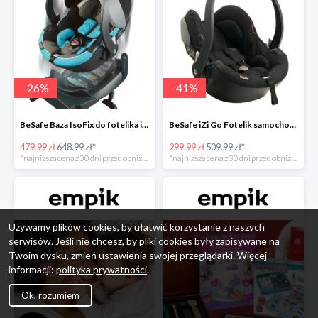
-
26
%
-
41
%
BeSafe Baza IsoFix do fotelika iZi Go -26%
BeSafe iZi Go Fotelik samochodowy, 0-13 kg, Czarny Cab -41%
479.99 zł
648.99 zł*
299.99 zł
509.99 zł*
*najniższa cena z 30 dni przed obniżką
*najniższa cena z 30 dni przed obniżką
Używamy plików cookies, by ułatwić korzystanie z naszych
serwisów. Jeśli nie chcesz, by pliki cookies były zapisywane na
Twoim dysku, zmień ustawienia swojej przeglądarki. Więcej
informacji:
polityka prywatności
.
Ok, rozumiem