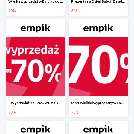
Wielka wyprzedaż w Empiku do -70%
Prezenty na Dzień Babci i Dziadka w Empiku do -30%
70%
30%
Wyprzedaż do -70% w Empiku
Start wielkiej wyprzedaży w Empiku do -70%
70%
70%