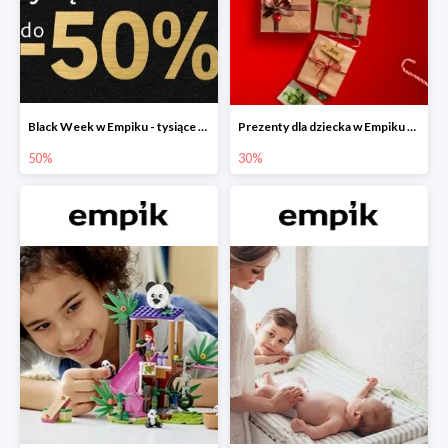
Black Week w Empiku - tysiące produktów do -50%
Prezenty dla dziecka w Empiku do -30%
50%
30%