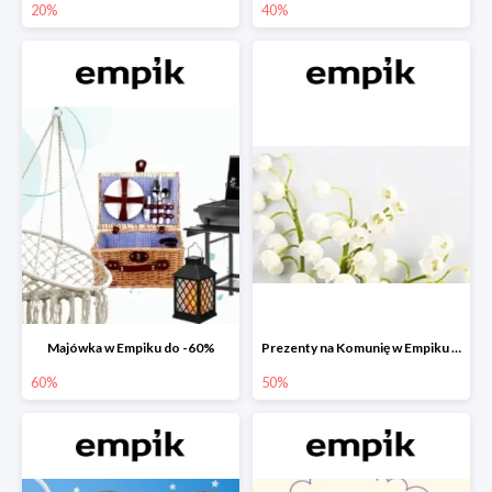
20%
40%
Majówka w Empiku do -60%
Prezenty na Komunię w Empiku do -50%
60%
50%