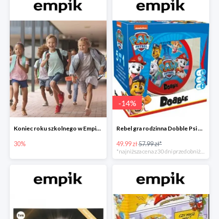
-
14
%
Koniec roku szkolnego w Empiku - prezenty dla dzieci i nauczycieli do -30%
Rebel gra rodzinna Dobble Psi Patrol w Empiku Premium
30%
49.99 zł
57.99 zł*
*najniższa cena z 30 dni przed obniżką