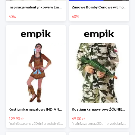
Inspiracje walentynkowe w Empiku do -50%
Zimowe Bomby Cenowe w Empiku do -60%
50%
60%
Kostium karnawałowy INDIANKA
Kostium karnawałowy ŻÓŁNIERZ
129.90 zł
69.00 zł
*najniższa cena z 30 dni przed obniżką
*najniższa cena z 30 dni przed obniżką