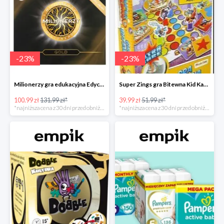
-
23
%
-
23
%
Milionerzy gra edukacyjna Edycja Gold w super cenie w Empiku Premium
Super Zings gra Bitewna Kid Kazom w super cenie w Empiku Premium
100.99 zł
131.99 zł*
39.99 zł
51.99 zł*
*najniższa cena z 30 dni przed obniżką
*najniższa cena z 30 dni przed obniżką