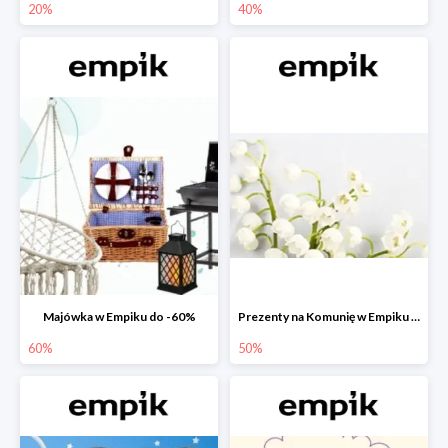
20%
40%
Majówka w Empiku do -60%
Prezenty na Komunię w Empiku do -50%
60%
50%