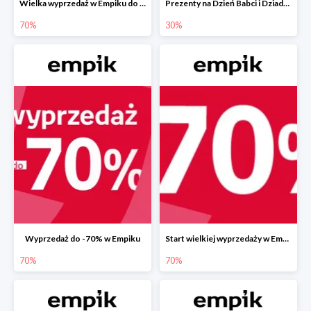
Wielka wyprzedaż w Empiku do -70%
Prezenty na Dzień Babci i Dziadka w Empiku do -30%
70%
30%
Wyprzedaż do -70% w Empiku
Start wielkiej wyprzedaży w Empiku do -70%
70%
70%