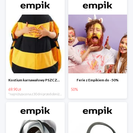
Kostium karnawałowy PSZCZÓŁKA
Ferie z Empikiem do -50%
69.90 zł
50%
*najniższa cena z 30 dni przed obniżką