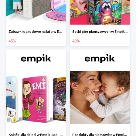
Zabawki ogrodowe na lato w Empiku do -45%
Setki gier planszowych w Empiku do -40%
45%
40%
Książki dla dzieci w Empiku do -45%
Produkty dla niemowląt w Empiku do -30%