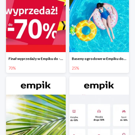
Finał wyprzedaży w Empiku do -70%
Baseny ogrodowe w Empiku do -25%
70%
25%