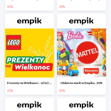
45%
30%
Prezenty na Wielkanoc - LEGO w Empiku do -25%
Ulubione marki w Empiku -20%
25%
20%