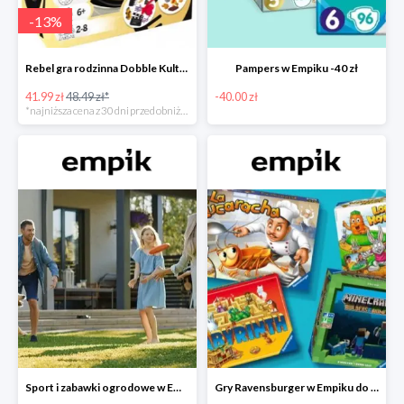
-
13
%
Rebel gra rodzinna Dobble Kultura w super cenie w Empiku Premium
Pampers w Empiku -40 zł
41.99 zł
48.49 zł*
-40.00 zł
*najniższa cena z 30 dni przed obniżką
Sport i zabawki ogrodowe w Empiku do -40%
Gry Ravensburger w Empiku do -25%