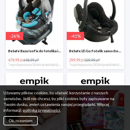
-
26
%
-
41
%
BeSafe Baza IsoFix do fotelika iZi Go -26%
BeSafe iZi Go Fotelik samochodowy, 0-13 kg, Czarny Cab -41%
479.99 zł
648.99 zł*
299.99 zł
509.99 zł*
*najniższa cena z 30 dni przed obniżką
*najniższa cena z 30 dni przed obniżką
Używamy plików cookies, by ułatwić korzystanie z naszych
serwisów. Jeśli nie chcesz, by pliki cookies były zapisywane na
Twoim dysku, zmień ustawienia swojej przeglądarki. Więcej
informacji:
polityka prywatności
.
Ok, rozumiem