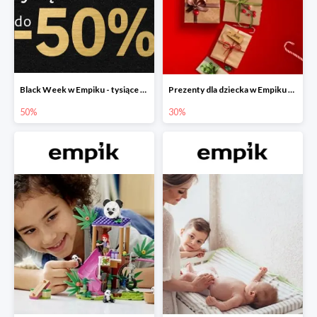
Black Week w Empiku - tysiące produktów do -50%
Prezenty dla dziecka w Empiku do -30%
50%
30%