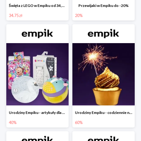
Święta z LEGO w Empiku od 34,75 zł
Przewijaki w Empiku do -20%
34.75 zł
20%
Urodziny Empiku - artykuły dla mamy i dziecka do -40%
Urodziny Empiku - codziennie nowe okazje nawet do -60%
40%
60%