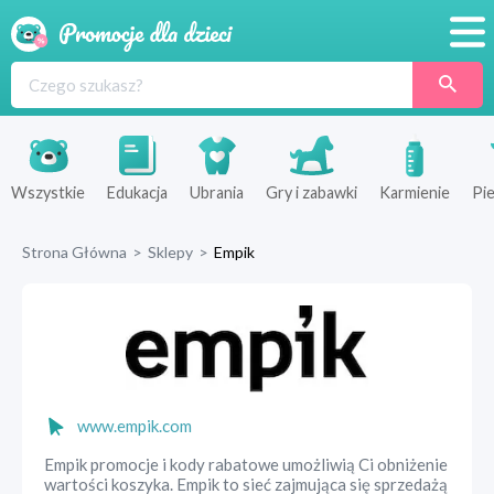
Promocje
Produkty
Sklepy
Wszystkie
Edukacja
Ubrania
Gry i zabawki
Karmienie
Pie
Blog
Strona Główna
>
Sklepy
>
Empik
Wyprawka
www.empik.com
Empik promocje i kody rabatowe umożliwią Ci obniżenie
wartości koszyka. Empik to sieć zajmująca się sprzedażą