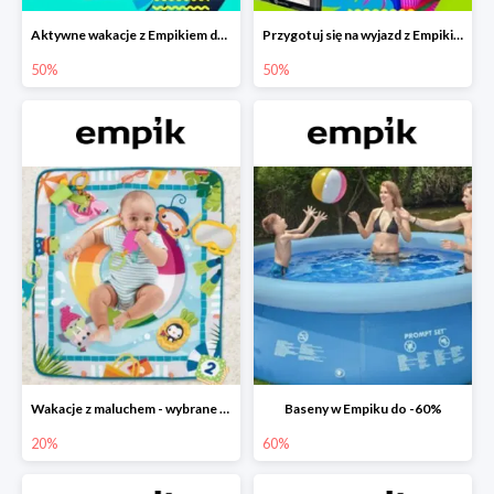
Aktywne wakacje z Empikiem do -50%
Przygotuj się na wyjazd z Empikiem - rabaty do -50%
50%
50%
Wakacje z maluchem - wybrane zabawki Fisher-Price w Empiku-20%
Baseny w Empiku do -60%
20%
60%