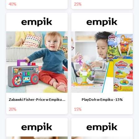
40%
25%
Zabawki Fisher-Price w Empiku do -20%
PlayDoh w Empiku -15%
20%
15%