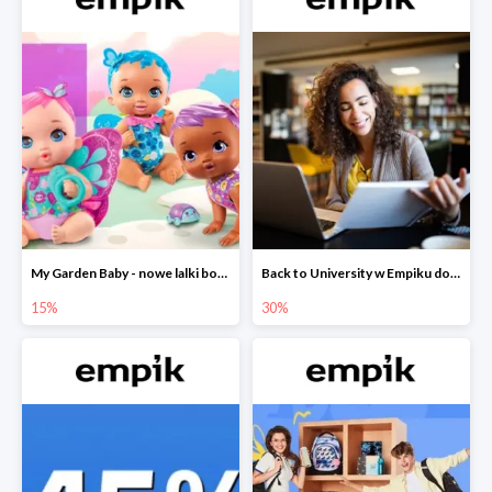
My Garden Baby - nowe lalki bobaski w Empiku do -15%
Back to University w Empiku do -30%
15%
30%