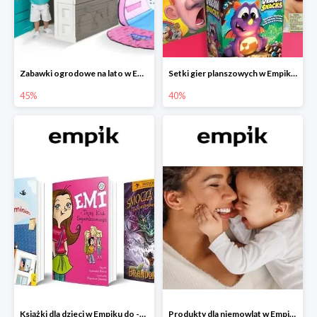
Zabawki ogrodowe na lato w Empiku do -45%
Setki gier planszowych w Empiku do -40%
45%
40%
Książki dla dzieci w Empiku do -45%
Produkty dla niemowląt w Empiku do -30%