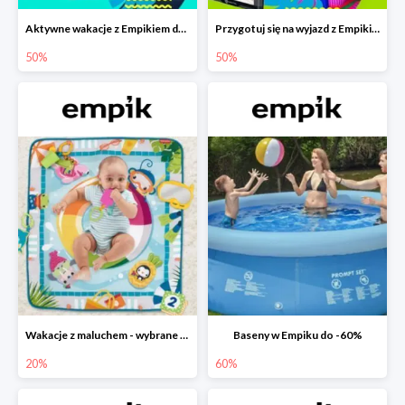
Aktywne wakacje z Empikiem do -50%
Przygotuj się na wyjazd z Empikiem - rabaty do -50%
50%
50%
Wakacje z maluchem - wybrane zabawki Fisher-Price w Empiku-20%
Baseny w Empiku do -60%
20%
60%