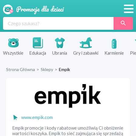
Promocje
Produkty
Sklepy
Wszystkie
Edukacja
Ubrania
Gry i zabawki
Karmienie
Pie
Blog
Strona Główna
>
Sklepy
>
Empik
Wyprawka
www.empik.com
Empik promocje i kody rabatowe umożliwią Ci obniżenie
wartości koszyka. Empik to sieć zajmująca się sprzedażą