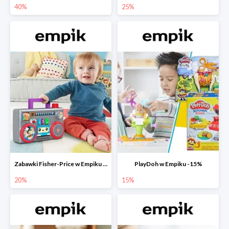
40%
25%
Zabawki Fisher-Price w Empiku do -20%
PlayDoh w Empiku -15%
20%
15%