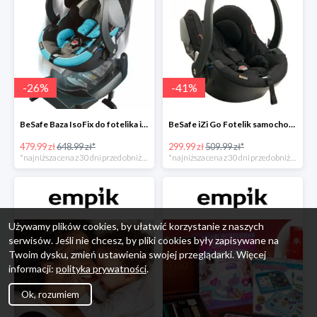
-
26
%
-
41
%
BeSafe Baza IsoFix do fotelika iZi Go -26%
BeSafe iZi Go Fotelik samochodowy, 0-13 kg, Czarny Cab -41%
479.99 zł
648.99 zł*
299.99 zł
509.99 zł*
*najniższa cena z 30 dni przed obniżką
*najniższa cena z 30 dni przed obniżką
Używamy plików cookies, by ułatwić korzystanie z naszych
serwisów. Jeśli nie chcesz, by pliki cookies były zapisywane na
Twoim dysku, zmień ustawienia swojej przeglądarki. Więcej
informacji:
polityka prywatności
.
Ok, rozumiem