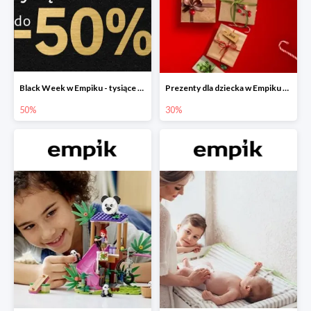
Black Week w Empiku - tysiące produktów do -50%
Prezenty dla dziecka w Empiku do -30%
50%
30%