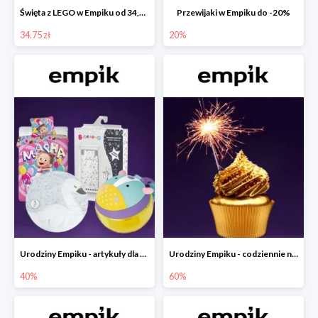
Święta z LEGO w Empiku od 34,75 zł
Przewijaki w Empiku do -20%
34.75 zł
20%
Urodziny Empiku - artykuły dla mamy i dziecka do -40%
Urodziny Empiku - codziennie nowe okazje nawet do -60%
40%
60%