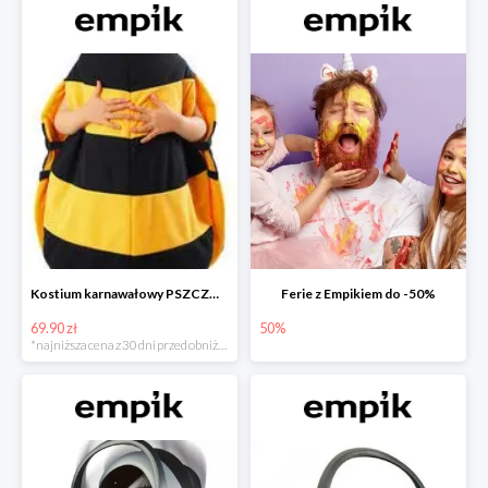
Kostium karnawałowy PSZCZÓŁKA
Ferie z Empikiem do -50%
69.90 zł
50%
*najniższa cena z 30 dni przed obniżką