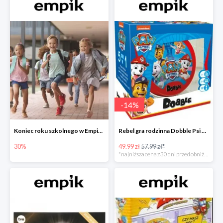
-
14
%
Koniec roku szkolnego w Empiku - prezenty dla dzieci i nauczycieli do -30%
Rebel gra rodzinna Dobble Psi Patrol w Empiku Premium
30%
49.99 zł
57.99 zł*
*najniższa cena z 30 dni przed obniżką