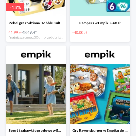
-
13
%
Rebel gra rodzinna Dobble Kultura w super cenie w Empiku Premium
Pampers w Empiku -40 zł
41.99 zł
48.49 zł*
-40.00 zł
*najniższa cena z 30 dni przed obniżką
Sport i zabawki ogrodowe w Empiku do -40%
Gry Ravensburger w Empiku do -25%