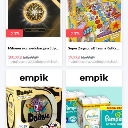
-
23
%
-
23
%
Milionerzy gra edukacyjna Edycja Gold w super cenie w Empiku Premium
Super Zings gra Bitewna Kid Kazom w super cenie w Empiku Premium
100.99 zł
131.99 zł*
39.99 zł
51.99 zł*
*najniższa cena z 30 dni przed obniżką
*najniższa cena z 30 dni przed obniżką