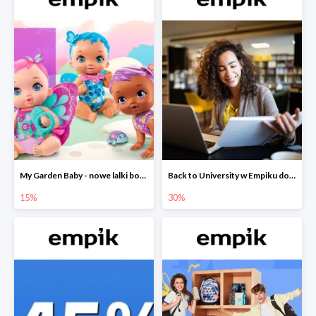
My Garden Baby - nowe lalki bobaski w Empiku do -15%
Back to University w Empiku do -30%
15%
30%