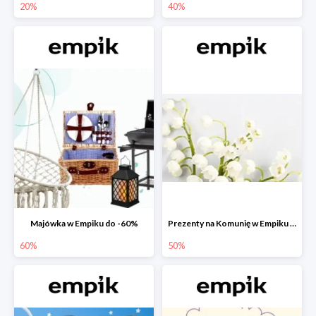
20%
40%
Majówka w Empiku do -60%
Prezenty na Komunię w Empiku do -50%
60%
50%