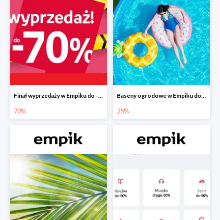
Finał wyprzedaży w Empiku do -70%
Baseny ogrodowe w Empiku do -25%
70%
25%