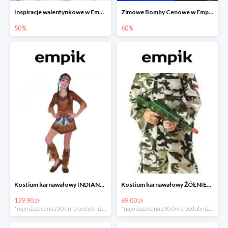
Inspiracje walentynkowe w Empiku do -50%
Zimowe Bomby Cenowe w Empiku do -60%
50%
60%
Kostium karnawałowy INDIANKA
Kostium karnawałowy ŻÓŁNIERZ
129.90 zł
69.00 zł
*najniższa cena z 30 dni przed obniżką
*najniższa cena z 30 dni przed obniżką