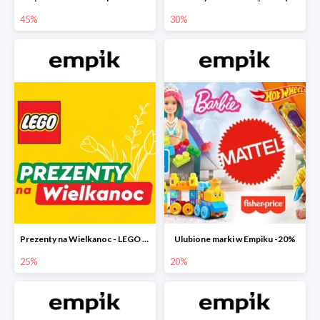
45%
30%
Prezenty na Wielkanoc - LEGO w Empiku do -25%
Ulubione marki w Empiku -20%
25%
20%