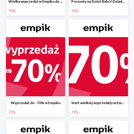
Wielka wyprzedaż w Empiku do -70%
Prezenty na Dzień Babci i Dziadka w Empiku do -30%
70%
30%
Wyprzedaż do -70% w Empiku
Start wielkiej wyprzedaży w Empiku do -70%
70%
70%