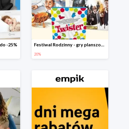
 do -25%
Festiwal Rodzinny - gry planszowe w Empiku do -20%
20%