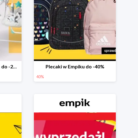
Marka Ricokids w Empiku do -20%
Plecaki w Empiku do -40%
40%