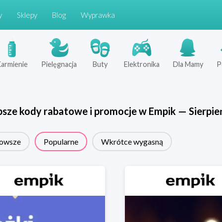
y
Sklepy
Blog
Wyprawka
armienie
Pielęgnacja
Buty
Elektronika
Dla Mamy
P
psze kody rabatowe i promocje w
Empik
—
Sierpie
owsze
Popularne
Wkrótce wygasną