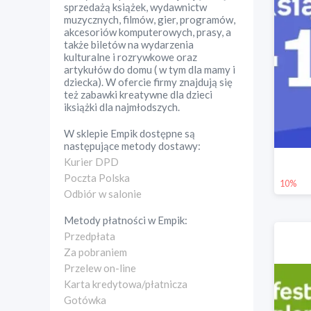
sprzedażą książek, wydawnictw
muzycznych, filmów, gier, programów,
akcesoriów komputerowych, prasy, a
także biletów na wydarzenia
kulturalne i rozrywkowe oraz
artykułów do domu ( w tym dla mamy i
dziecka). W ofercie firmy znajdują się
też zabawki kreatywne dla dzieci
iksiążki dla najmłodszych.
W sklepie
Empik
dostępne są
następujące metody dostawy:
Kurier DPD
Poczta Polska
10%
Odbiór w salonie
Metody płatności w
Empik
:
Przedpłata
Za pobraniem
Przelew on-line
Karta kredytowa/płatnicza
Gotówka