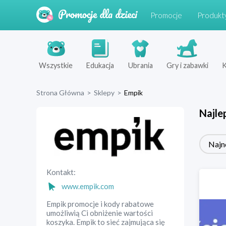
Promocje
Produkt
Wszystkie
Edukacja
Ubrania
Gry i zabawki
K
Strona Główna
>
Sklepy
>
Empik
Najle
Najn
Kontakt:
www.empik.com
Empik promocje i kody rabatowe
umożliwią Ci obniżenie wartości
koszyka. Empik to sieć zajmująca się