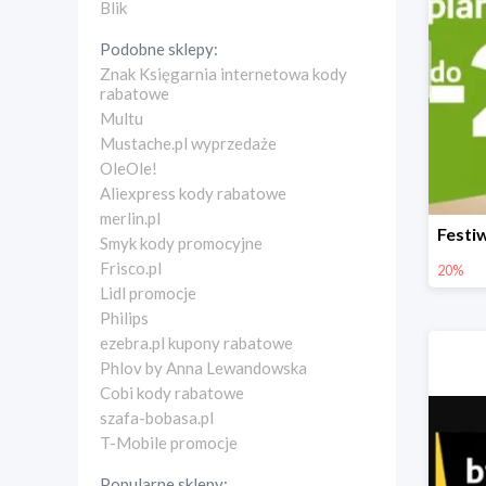
Blik
Podobne sklepy:
Znak Księgarnia internetowa kody
rabatowe
Multu
Mustache.pl wyprzedaże
OleOle!
Aliexpress kody rabatowe
merlin.pl
Smyk kody promocyjne
Frisco.pl
20%
Lidl promocje
Philips
ezebra.pl kupony rabatowe
Phlov by Anna Lewandowska
Cobi kody rabatowe
szafa-bobasa.pl
T-Mobile promocje
Popularne sklepy: