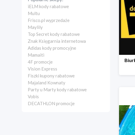
iELM kody rabatowe
Multu
Frisco.pl wyprzedaże
Maylily
Top Secret kody rabatowe
Znak Księgarnia internetowa
Adidas kody promocyjne
Mamaiti
Biur
4F promocje
Vision Express
Fiszki kupony rabatowe
Majaland Kownaty
Party u Marty kody rabatowe
Vobis
DECATHLON promocje