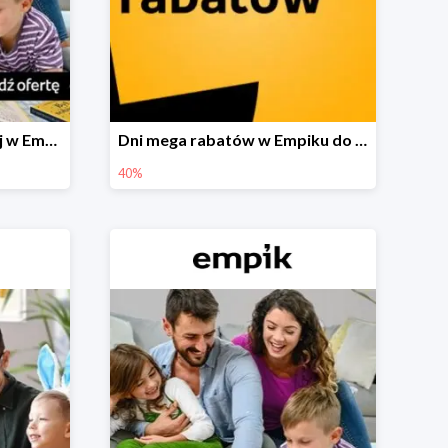
Festiwal książki dziecięcej w Empiku do -40%
Dni mega rabatów w Empiku do -40%
40%