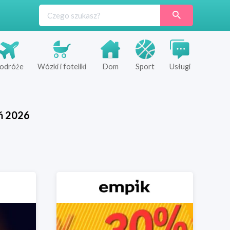
odróże
Wózki i foteliki
Dom
Sport
Usługi
ń
2026