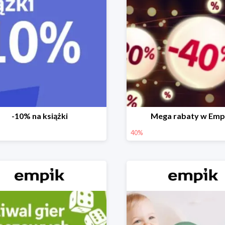
-10% na książki
Mega rabaty w Emp
40%