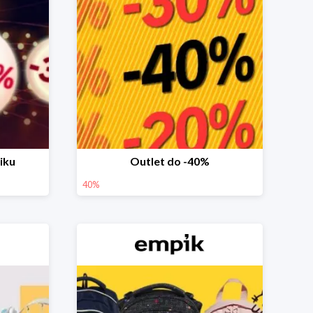
iku
Outlet do -40%
40%