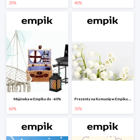
20%
40%
Majówka w Empiku do -60%
Prezenty na Komunię w Empiku do -50%
60%
50%