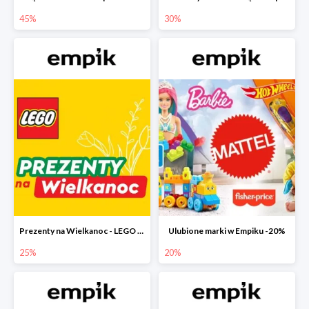
45%
30%
Prezenty na Wielkanoc - LEGO w Empiku do -25%
Ulubione marki w Empiku -20%
25%
20%