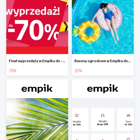
Finał wyprzedaży w Empiku do -70%
Baseny ogrodowe w Empiku do -25%
70%
25%