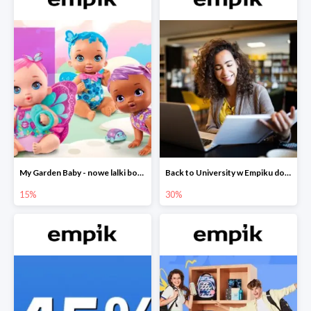
My Garden Baby - nowe lalki bobaski w Empiku do -15%
Back to University w Empiku do -30%
15%
30%