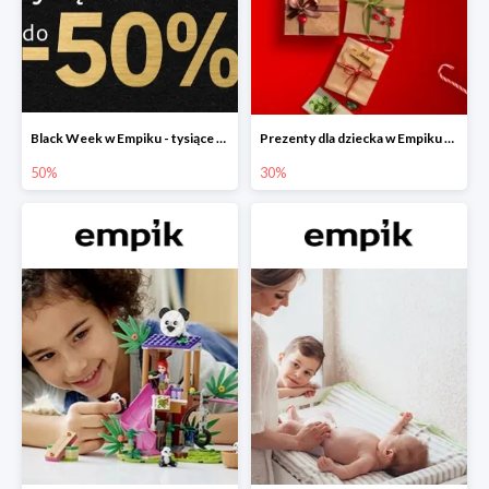
Black Week w Empiku - tysiące produktów do -50%
Prezenty dla dziecka w Empiku do -30%
50%
30%