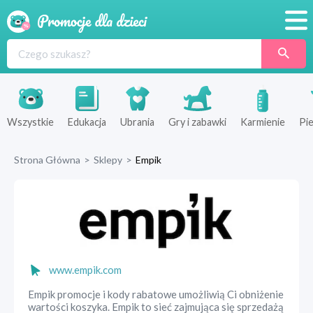
Promocje
Produkty
Sklepy
Wszystkie
Edukacja
Ubrania
Gry i zabawki
Karmienie
Pie
Blog
Strona Główna
>
Sklepy
>
Empik
Wyprawka
www.empik.com
Empik promocje i kody rabatowe umożliwią Ci obniżenie
wartości koszyka. Empik to sieć zajmująca się sprzedażą