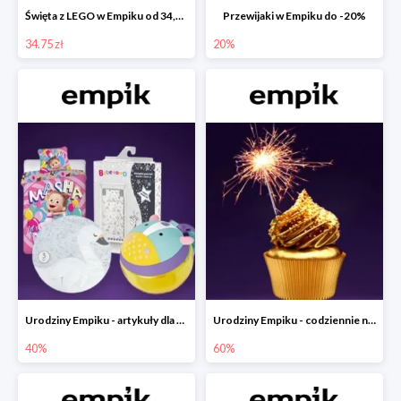
Święta z LEGO w Empiku od 34,75 zł
Przewijaki w Empiku do -20%
34.75 zł
20%
Urodziny Empiku - artykuły dla mamy i dziecka do -40%
Urodziny Empiku - codziennie nowe okazje nawet do -60%
40%
60%