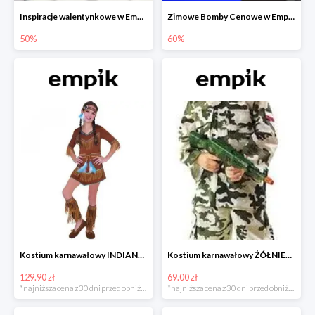
Inspiracje walentynkowe w Empiku do -50%
Zimowe Bomby Cenowe w Empiku do -60%
50%
60%
Kostium karnawałowy INDIANKA
Kostium karnawałowy ŻÓŁNIERZ
129.90 zł
69.00 zł
*najniższa cena z 30 dni przed obniżką
*najniższa cena z 30 dni przed obniżką