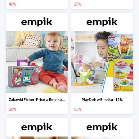
40%
25%
Zabawki Fisher-Price w Empiku do -20%
PlayDoh w Empiku -15%
20%
15%