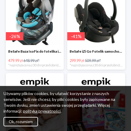
-
26
%
-
41
%
BeSafe Baza IsoFix do fotelika iZi Go -26%
BeSafe iZi Go Fotelik samochodowy, 0-13 kg, Czarny Cab -41%
479.99 zł
648.99 zł*
299.99 zł
509.99 zł*
*najniższa cena z 30 dni przed obniżką
*najniższa cena z 30 dni przed obniżką
Używamy plików cookies, by ułatwić korzystanie z naszych
serwisów. Jeśli nie chcesz, by pliki cookies były zapisywane na
Twoim dysku, zmień ustawienia swojej przeglądarki. Więcej
informacji:
polityka prywatności
.
Ok, rozumiem