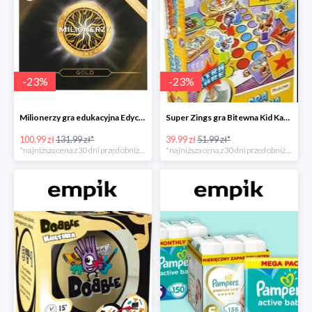
-
23
%
-
23
%
Milionerzy gra edukacyjna Edycja Gold w super cenie w Empiku Premium
Super Zings gra Bitewna Kid Kazom w super cenie w Empiku Premium
100.99 zł
131.99 zł*
39.99 zł
51.99 zł*
*najniższa cena z 30 dni przed obniżką
*najniższa cena z 30 dni przed obniżką