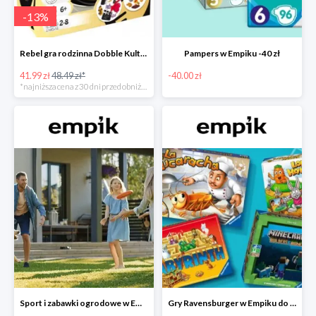
-
13
%
Rebel gra rodzinna Dobble Kultura w super cenie w Empiku Premium
Pampers w Empiku -40 zł
41.99 zł
48.49 zł*
-40.00 zł
*najniższa cena z 30 dni przed obniżką
Sport i zabawki ogrodowe w Empiku do -40%
Gry Ravensburger w Empiku do -25%