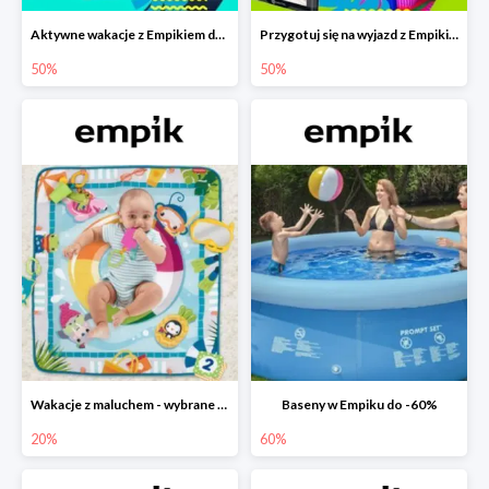
Aktywne wakacje z Empikiem do -50%
Przygotuj się na wyjazd z Empikiem - rabaty do -50%
50%
50%
Wakacje z maluchem - wybrane zabawki Fisher-Price w Empiku-20%
Baseny w Empiku do -60%
20%
60%