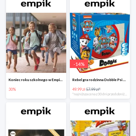
-
14
%
Koniec roku szkolnego w Empiku - prezenty dla dzieci i nauczycieli do -30%
Rebel gra rodzinna Dobble Psi Patrol w Empiku Premium
30%
49.99 zł
57.99 zł*
*najniższa cena z 30 dni przed obniżką