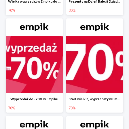
Wielka wyprzedaż w Empiku do -70%
Prezenty na Dzień Babci i Dziadka w Empiku do -30%
70%
30%
Wyprzedaż do -70% w Empiku
Start wielkiej wyprzedaży w Empiku do -70%
70%
70%