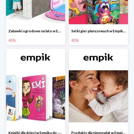
Zabawki ogrodowe na lato w Empiku do -45%
Setki gier planszowych w Empiku do -40%
45%
40%
Książki dla dzieci w Empiku do -45%
Produkty dla niemowląt w Empiku do -30%