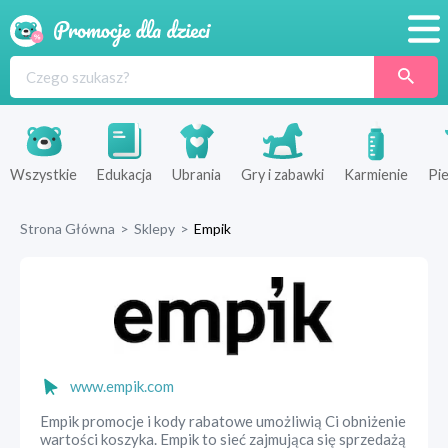
Promocje
Produkty
Sklepy
Wszystkie
Edukacja
Ubrania
Gry i zabawki
Karmienie
Pie
Blog
Strona Główna
>
Sklepy
>
Empik
Wyprawka
www.empik.com
Empik promocje i kody rabatowe umożliwią Ci obniżenie
wartości koszyka. Empik to sieć zajmująca się sprzedażą