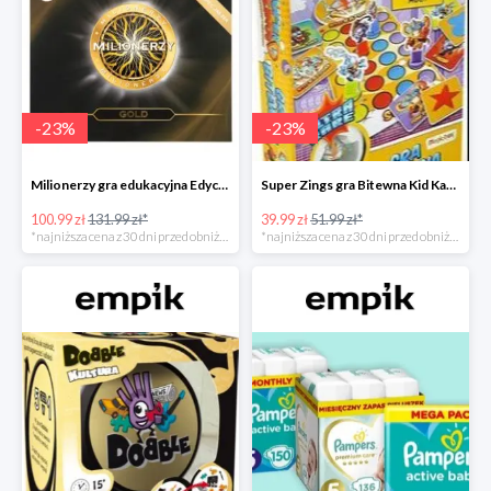
-
23
%
-
23
%
Milionerzy gra edukacyjna Edycja Gold w super cenie w Empiku Premium
Super Zings gra Bitewna Kid Kazom w super cenie w Empiku Premium
100.99 zł
131.99 zł*
39.99 zł
51.99 zł*
*najniższa cena z 30 dni przed obniżką
*najniższa cena z 30 dni przed obniżką