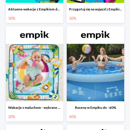
Aktywne wakacje z Empikiem do -50%
Przygotuj się na wyjazd z Empikiem - rabaty do -50%
50%
50%
Wakacje z maluchem - wybrane zabawki Fisher-Price w Empiku-20%
Baseny w Empiku do -60%
20%
60%