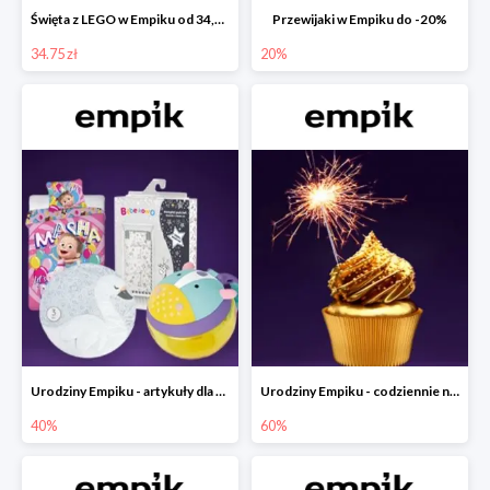
Święta z LEGO w Empiku od 34,75 zł
Przewijaki w Empiku do -20%
34.75 zł
20%
Urodziny Empiku - artykuły dla mamy i dziecka do -40%
Urodziny Empiku - codziennie nowe okazje nawet do -60%
40%
60%