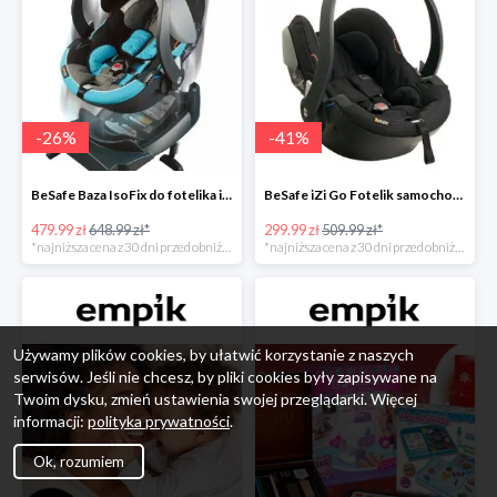
-
26
%
-
41
%
BeSafe Baza IsoFix do fotelika iZi Go -26%
BeSafe iZi Go Fotelik samochodowy, 0-13 kg, Czarny Cab -41%
479.99 zł
648.99 zł*
299.99 zł
509.99 zł*
*najniższa cena z 30 dni przed obniżką
*najniższa cena z 30 dni przed obniżką
Używamy plików cookies, by ułatwić korzystanie z naszych
serwisów. Jeśli nie chcesz, by pliki cookies były zapisywane na
Twoim dysku, zmień ustawienia swojej przeglądarki. Więcej
informacji:
polityka prywatności
.
Ok, rozumiem