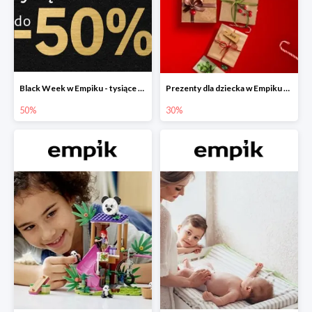
Black Week w Empiku - tysiące produktów do -50%
Prezenty dla dziecka w Empiku do -30%
50%
30%