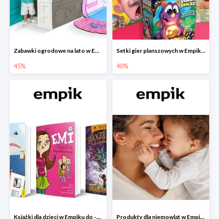
Zabawki ogrodowe na lato w Empiku do -45%
Setki gier planszowych w Empiku do -40%
45%
40%
Książki dla dzieci w Empiku do -45%
Produkty dla niemowląt w Empiku do -30%