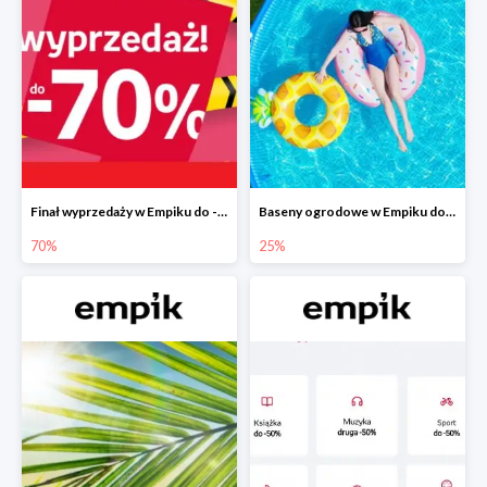
Finał wyprzedaży w Empiku do -70%
Baseny ogrodowe w Empiku do -25%
70%
25%