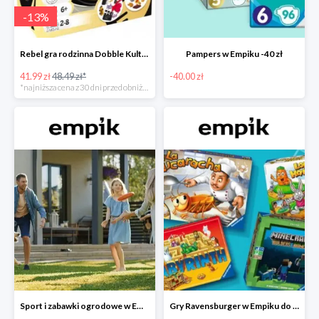
-
13
%
Rebel gra rodzinna Dobble Kultura w super cenie w Empiku Premium
Pampers w Empiku -40 zł
41.99 zł
48.49 zł*
-40.00 zł
*najniższa cena z 30 dni przed obniżką
Sport i zabawki ogrodowe w Empiku do -40%
Gry Ravensburger w Empiku do -25%