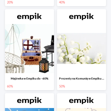
20%
40%
Majówka w Empiku do -60%
Prezenty na Komunię w Empiku do -50%
60%
50%