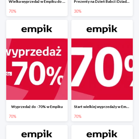
Wielka wyprzedaż w Empiku do -70%
Prezenty na Dzień Babci i Dziadka w Empiku do -30%
70%
30%
Wyprzedaż do -70% w Empiku
Start wielkiej wyprzedaży w Empiku do -70%
70%
70%