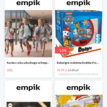
-
14
%
Koniec roku szkolnego w Empiku - prezenty dla dzieci i nauczycieli do -30%
Rebel gra rodzinna Dobble Psi Patrol w Empiku Premium
30%
49.99 zł
57.99 zł*
*najniższa cena z 30 dni przed obniżką