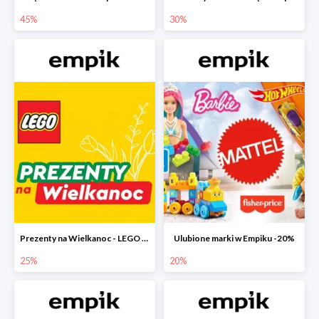
45%
30%
Prezenty na Wielkanoc - LEGO w Empiku do -25%
Ulubione marki w Empiku -20%
25%
20%