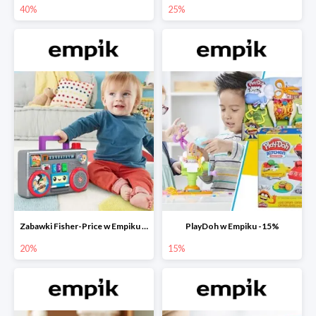
40%
25%
Zabawki Fisher-Price w Empiku do -20%
PlayDoh w Empiku -15%
20%
15%