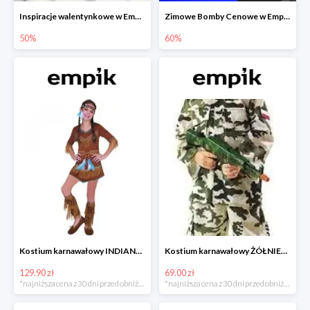
Inspiracje walentynkowe w Empiku do -50%
Zimowe Bomby Cenowe w Empiku do -60%
50%
60%
Kostium karnawałowy INDIANKA
Kostium karnawałowy ŻÓŁNIERZ
129.90 zł
69.00 zł
*najniższa cena z 30 dni przed obniżką
*najniższa cena z 30 dni przed obniżką