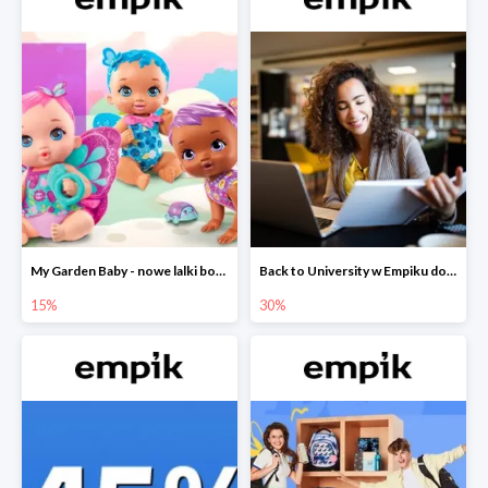
My Garden Baby - nowe lalki bobaski w Empiku do -15%
Back to University w Empiku do -30%
15%
30%