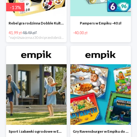
-
13
%
Rebel gra rodzinna Dobble Kultura w super cenie w Empiku Premium
Pampers w Empiku -40 zł
41.99 zł
48.49 zł*
-40.00 zł
*najniższa cena z 30 dni przed obniżką
Sport i zabawki ogrodowe w Empiku do -40%
Gry Ravensburger w Empiku do -25%