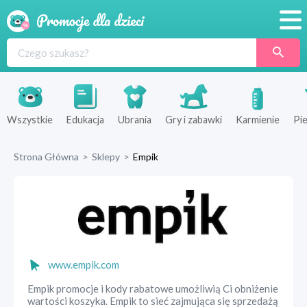
Promocje
Produkty
Sklepy
Wszystkie
Edukacja
Ubrania
Gry i zabawki
Karmienie
Pie
Blog
Strona Główna
>
Sklepy
>
Empik
Wyprawka
www.empik.com
Empik promocje i kody rabatowe umożliwią Ci obniżenie
wartości koszyka. Empik to sieć zajmująca się sprzedażą