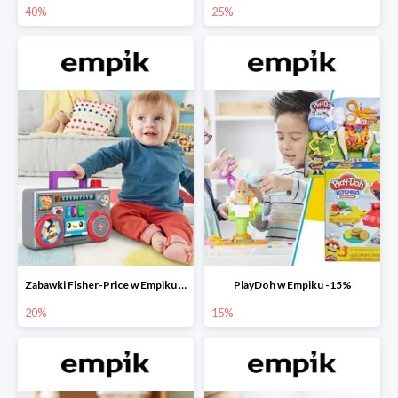
40%
25%
Zabawki Fisher-Price w Empiku do -20%
PlayDoh w Empiku -15%
20%
15%