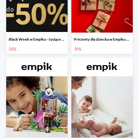
Black Week w Empiku - tysiące produktów do -50%
Prezenty dla dziecka w Empiku do -30%
50%
30%