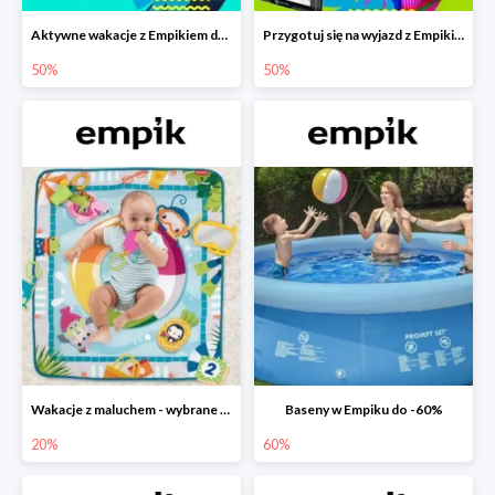
Aktywne wakacje z Empikiem do -50%
Przygotuj się na wyjazd z Empikiem - rabaty do -50%
50%
50%
Wakacje z maluchem - wybrane zabawki Fisher-Price w Empiku-20%
Baseny w Empiku do -60%
20%
60%