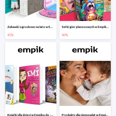
Zabawki ogrodowe na lato w Empiku do -45%
Setki gier planszowych w Empiku do -40%
45%
40%
Książki dla dzieci w Empiku do -45%
Produkty dla niemowląt w Empiku do -30%