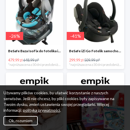
-
26
%
-
41
%
BeSafe Baza IsoFix do fotelika iZi Go -26%
BeSafe iZi Go Fotelik samochodowy, 0-13 kg, Czarny Cab -41%
479.99 zł
648.99 zł*
299.99 zł
509.99 zł*
*najniższa cena z 30 dni przed obniżką
*najniższa cena z 30 dni przed obniżką
Używamy plików cookies, by ułatwić korzystanie z naszych
serwisów. Jeśli nie chcesz, by pliki cookies były zapisywane na
Twoim dysku, zmień ustawienia swojej przeglądarki. Więcej
informacji:
polityka prywatności
.
Ok, rozumiem