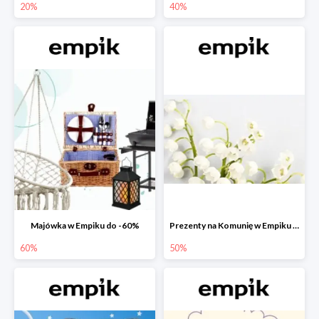
20%
40%
Majówka w Empiku do -60%
Prezenty na Komunię w Empiku do -50%
60%
50%