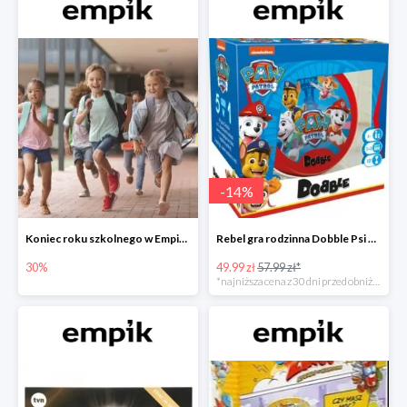
-
14
%
Koniec roku szkolnego w Empiku - prezenty dla dzieci i nauczycieli do -30%
Rebel gra rodzinna Dobble Psi Patrol w Empiku Premium
30%
49.99 zł
57.99 zł*
*najniższa cena z 30 dni przed obniżką