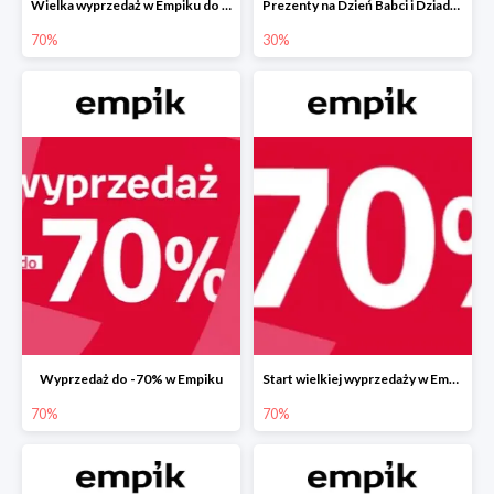
Wielka wyprzedaż w Empiku do -70%
Prezenty na Dzień Babci i Dziadka w Empiku do -30%
70%
30%
Wyprzedaż do -70% w Empiku
Start wielkiej wyprzedaży w Empiku do -70%
70%
70%