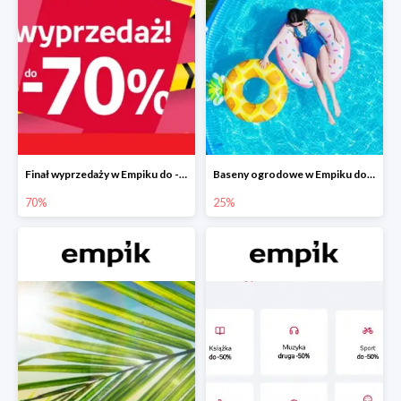
Finał wyprzedaży w Empiku do -70%
Baseny ogrodowe w Empiku do -25%
70%
25%