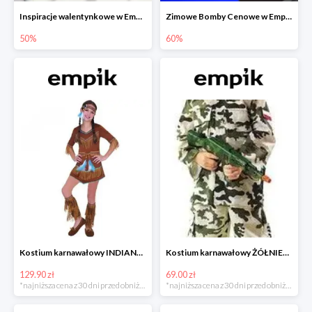
Inspiracje walentynkowe w Empiku do -50%
Zimowe Bomby Cenowe w Empiku do -60%
50%
60%
Kostium karnawałowy INDIANKA
Kostium karnawałowy ŻÓŁNIERZ
129.90 zł
69.00 zł
*najniższa cena z 30 dni przed obniżką
*najniższa cena z 30 dni przed obniżką