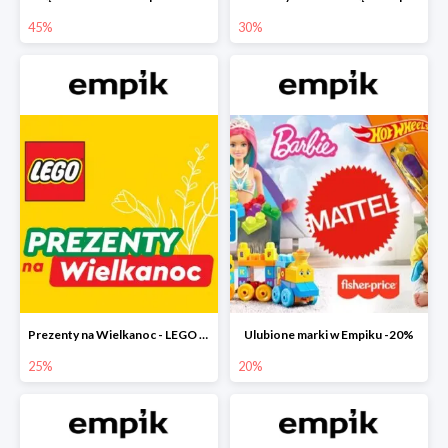
45%
30%
Prezenty na Wielkanoc - LEGO w Empiku do -25%
Ulubione marki w Empiku -20%
25%
20%