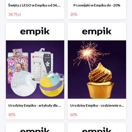
Święta z LEGO w Empiku od 34,75 zł
Przewijaki w Empiku do -20%
34.75 zł
20%
Urodziny Empiku - artykuły dla mamy i dziecka do -40%
Urodziny Empiku - codziennie nowe okazje nawet do -60%
40%
60%