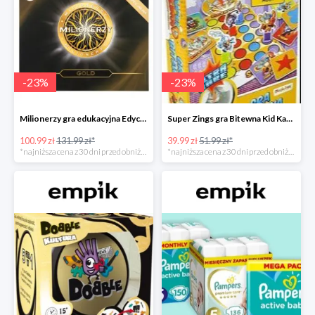
-
23
%
-
23
%
Milionerzy gra edukacyjna Edycja Gold w super cenie w Empiku Premium
Super Zings gra Bitewna Kid Kazom w super cenie w Empiku Premium
100.99 zł
131.99 zł*
39.99 zł
51.99 zł*
*najniższa cena z 30 dni przed obniżką
*najniższa cena z 30 dni przed obniżką