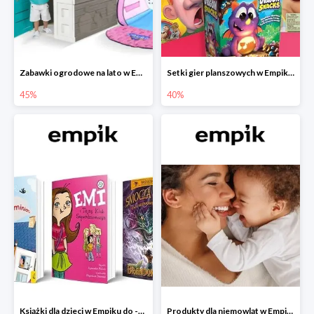
Zabawki ogrodowe na lato w Empiku do -45%
Setki gier planszowych w Empiku do -40%
45%
40%
Książki dla dzieci w Empiku do -45%
Produkty dla niemowląt w Empiku do -30%