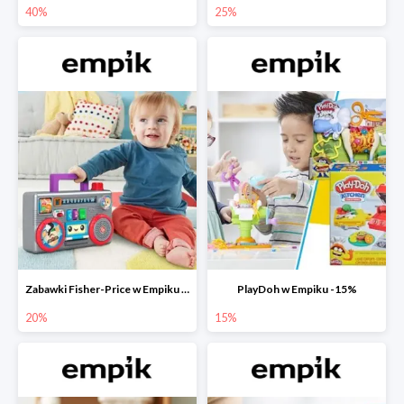
40%
25%
Zabawki Fisher-Price w Empiku do -20%
PlayDoh w Empiku -15%
20%
15%