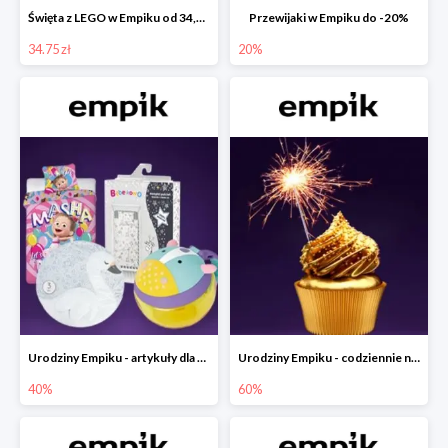
Święta z LEGO w Empiku od 34,75 zł
Przewijaki w Empiku do -20%
34.75 zł
20%
Urodziny Empiku - artykuły dla mamy i dziecka do -40%
Urodziny Empiku - codziennie nowe okazje nawet do -60%
40%
60%