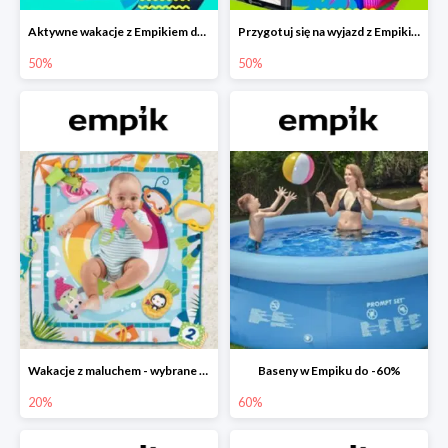
Aktywne wakacje z Empikiem do -50%
Przygotuj się na wyjazd z Empikiem - rabaty do -50%
50%
50%
Wakacje z maluchem - wybrane zabawki Fisher-Price w Empiku-20%
Baseny w Empiku do -60%
20%
60%