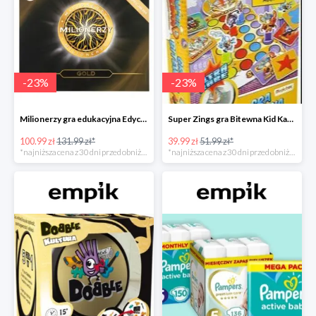
-
23
%
-
23
%
Milionerzy gra edukacyjna Edycja Gold w super cenie w Empiku Premium
Super Zings gra Bitewna Kid Kazom w super cenie w Empiku Premium
100.99 zł
131.99 zł*
39.99 zł
51.99 zł*
*najniższa cena z 30 dni przed obniżką
*najniższa cena z 30 dni przed obniżką