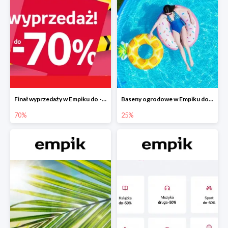
Finał wyprzedaży w Empiku do -70%
Baseny ogrodowe w Empiku do -25%
70%
25%