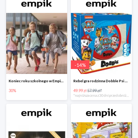
-
14
%
Koniec roku szkolnego w Empiku - prezenty dla dzieci i nauczycieli do -30%
Rebel gra rodzinna Dobble Psi Patrol w Empiku Premium
30%
49.99 zł
57.99 zł*
*najniższa cena z 30 dni przed obniżką