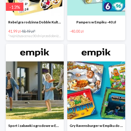
-
13
%
Rebel gra rodzinna Dobble Kultura w super cenie w Empiku Premium
Pampers w Empiku -40 zł
41.99 zł
48.49 zł*
-40.00 zł
*najniższa cena z 30 dni przed obniżką
Sport i zabawki ogrodowe w Empiku do -40%
Gry Ravensburger w Empiku do -25%