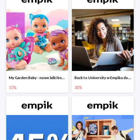
My Garden Baby - nowe lalki bobaski w Empiku do -15%
Back to University w Empiku do -30%
15%
30%