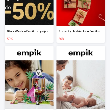
Black Week w Empiku - tysiące produktów do -50%
Prezenty dla dziecka w Empiku do -30%
50%
30%