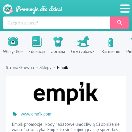
Promocje
Produkty
Sklepy
Wszystkie
Edukacja
Ubrania
Gry i zabawki
Karmienie
Pie
Blog
Strona Główna
>
Sklepy
>
Empik
Wyprawka
www.empik.com
Empik promocje i kody rabatowe umożliwią Ci obniżenie
wartości koszyka. Empik to sieć zajmująca się sprzedażą