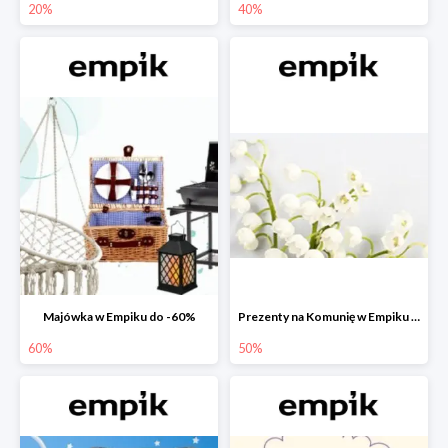
20%
40%
Majówka w Empiku do -60%
Prezenty na Komunię w Empiku do -50%
60%
50%