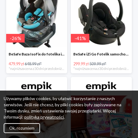
-
26
%
-
41
%
BeSafe Baza IsoFix do fotelika iZi Go -26%
BeSafe iZi Go Fotelik samochodowy, 0-13 kg, Czarny Cab -41%
479.99 zł
648.99 zł*
299.99 zł
509.99 zł*
*najniższa cena z 30 dni przed obniżką
*najniższa cena z 30 dni przed obniżką
Używamy plików cookies, by ułatwić korzystanie z naszych
serwisów. Jeśli nie chcesz, by pliki cookies były zapisywane na
Twoim dysku, zmień ustawienia swojej przeglądarki. Więcej
informacji:
polityka prywatności
.
Ok, rozumiem