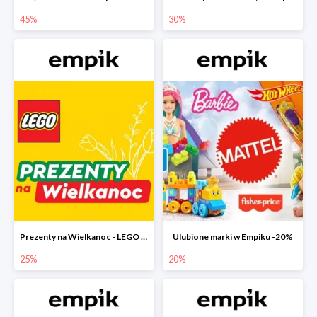
45%
30%
Prezenty na Wielkanoc - LEGO w Empiku do -25%
Ulubione marki w Empiku -20%
25%
20%