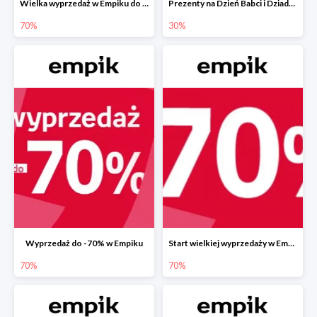
Wielka wyprzedaż w Empiku do -70%
Prezenty na Dzień Babci i Dziadka w Empiku do -30%
70%
30%
Wyprzedaż do -70% w Empiku
Start wielkiej wyprzedaży w Empiku do -70%
70%
70%