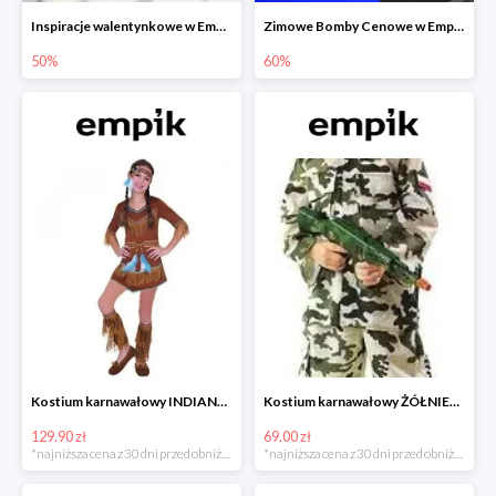
Inspiracje walentynkowe w Empiku do -50%
Zimowe Bomby Cenowe w Empiku do -60%
50%
60%
Kostium karnawałowy INDIANKA
Kostium karnawałowy ŻÓŁNIERZ
129.90 zł
69.00 zł
*najniższa cena z 30 dni przed obniżką
*najniższa cena z 30 dni przed obniżką