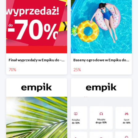
Finał wyprzedaży w Empiku do -70%
Baseny ogrodowe w Empiku do -25%
70%
25%