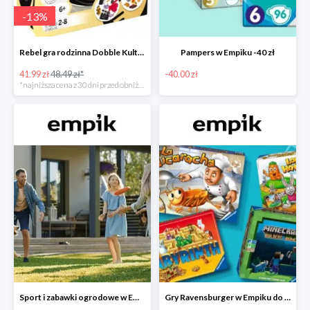
-
13
%
Rebel gra rodzinna Dobble Kultura w super cenie w Empiku Premium
Pampers w Empiku -40 zł
41.99 zł
48.49 zł*
-40.00 zł
*najniższa cena z 30 dni przed obniżką
Sport i zabawki ogrodowe w Empiku do -40%
Gry Ravensburger w Empiku do -25%