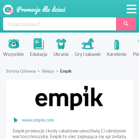
Promocje
Produkty
Sklepy
Wszystkie
Edukacja
Ubrania
Gry i zabawki
Karmienie
Pie
Blog
Strona Główna
>
Sklepy
>
Empik
Wyprawka
www.empik.com
Empik promocje i kody rabatowe umożliwią Ci obniżenie
wartości koszyka. Empik to sieć zajmująca się sprzedażą