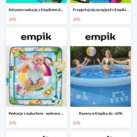
Aktywne wakacje z Empikiem do -50%
Przygotuj się na wyjazd z Empikiem - rabaty do -50%
50%
50%
Wakacje z maluchem - wybrane zabawki Fisher-Price w Empiku-20%
Baseny w Empiku do -60%
20%
60%