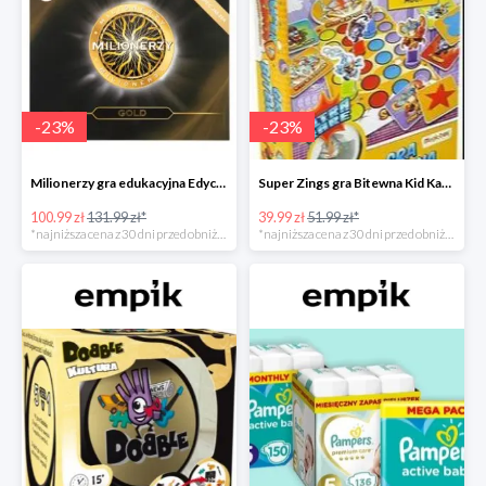
-
23
%
-
23
%
Milionerzy gra edukacyjna Edycja Gold w super cenie w Empiku Premium
Super Zings gra Bitewna Kid Kazom w super cenie w Empiku Premium
100.99 zł
131.99 zł*
39.99 zł
51.99 zł*
*najniższa cena z 30 dni przed obniżką
*najniższa cena z 30 dni przed obniżką