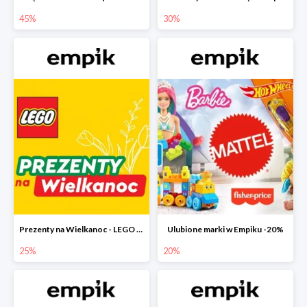
45%
30%
Prezenty na Wielkanoc - LEGO w Empiku do -25%
Ulubione marki w Empiku -20%
25%
20%