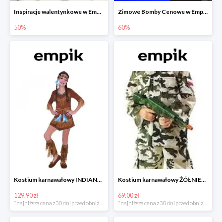
Inspiracje walentynkowe w Empiku do -50%
Zimowe Bomby Cenowe w Empiku do -60%
50%
60%
Kostium karnawałowy INDIANKA
Kostium karnawałowy ŻÓŁNIERZ
129.90 zł
69.00 zł
*najniższa cena z 30 dni przed obniżką
*najniższa cena z 30 dni przed obniżką