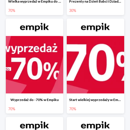
Wielka wyprzedaż w Empiku do -70%
Prezenty na Dzień Babci i Dziadka w Empiku do -30%
70%
30%
Wyprzedaż do -70% w Empiku
Start wielkiej wyprzedaży w Empiku do -70%
70%
70%