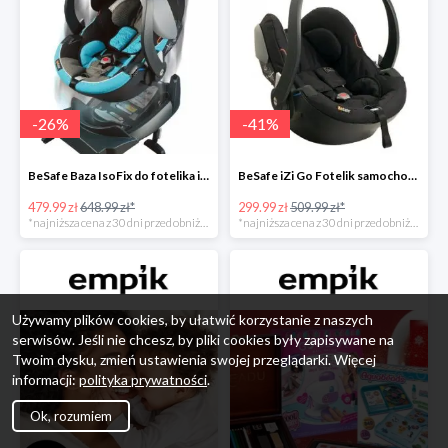
-
26
%
-
41
%
BeSafe Baza IsoFix do fotelika iZi Go -26%
BeSafe iZi Go Fotelik samochodowy, 0-13 kg, Czarny Cab -41%
479.99 zł
648.99 zł*
299.99 zł
509.99 zł*
*najniższa cena z 30 dni przed obniżką
*najniższa cena z 30 dni przed obniżką
Używamy plików cookies, by ułatwić korzystanie z naszych
serwisów. Jeśli nie chcesz, by pliki cookies były zapisywane na
Twoim dysku, zmień ustawienia swojej przeglądarki. Więcej
informacji:
polityka prywatności
.
Ok, rozumiem