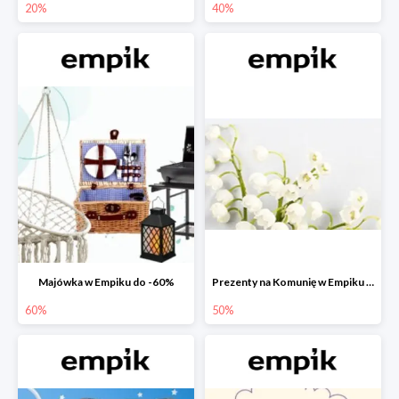
20%
40%
Majówka w Empiku do -60%
Prezenty na Komunię w Empiku do -50%
60%
50%