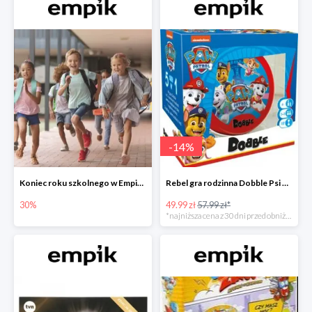
-
14
%
Koniec roku szkolnego w Empiku - prezenty dla dzieci i nauczycieli do -30%
Rebel gra rodzinna Dobble Psi Patrol w Empiku Premium
30%
49.99 zł
57.99 zł*
*najniższa cena z 30 dni przed obniżką