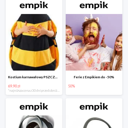
Kostium karnawałowy PSZCZÓŁKA
Ferie z Empikiem do -50%
69.90 zł
50%
*najniższa cena z 30 dni przed obniżką