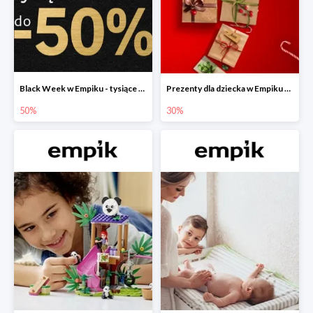
Black Week w Empiku - tysiące produktów do -50%
Prezenty dla dziecka w Empiku do -30%
50%
30%