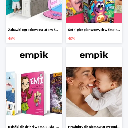
Zabawki ogrodowe na lato w Empiku do -45%
Setki gier planszowych w Empiku do -40%
45%
40%
Książki dla dzieci w Empiku do -45%
Produkty dla niemowląt w Empiku do -30%