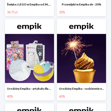
Święta z LEGO w Empiku od 34,75 zł
Przewijaki w Empiku do -20%
34.75 zł
20%
Urodziny Empiku - artykuły dla mamy i dziecka do -40%
Urodziny Empiku - codziennie nowe okazje nawet do -60%
40%
60%