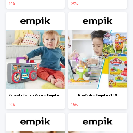
40%
25%
Zabawki Fisher-Price w Empiku do -20%
PlayDoh w Empiku -15%
20%
15%