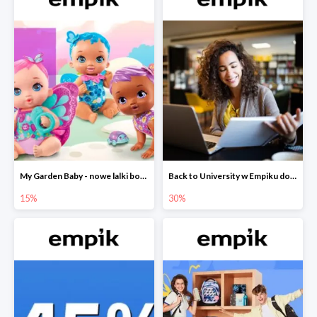
My Garden Baby - nowe lalki bobaski w Empiku do -15%
Back to University w Empiku do -30%
15%
30%