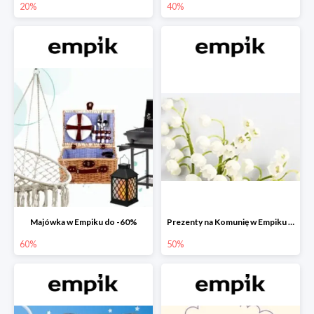
20%
40%
Majówka w Empiku do -60%
Prezenty na Komunię w Empiku do -50%
60%
50%