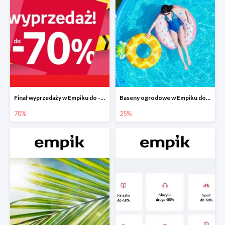
Finał wyprzedaży w Empiku do -70%
Baseny ogrodowe w Empiku do -25%
70%
25%