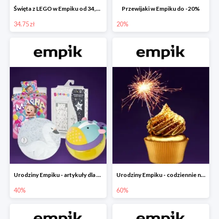
Święta z LEGO w Empiku od 34,75 zł
Przewijaki w Empiku do -20%
34.75 zł
20%
Urodziny Empiku - artykuły dla mamy i dziecka do -40%
Urodziny Empiku - codziennie nowe okazje nawet do -60%
40%
60%