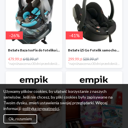
-
26
%
-
41
%
BeSafe Baza IsoFix do fotelika iZi Go -26%
BeSafe iZi Go Fotelik samochodowy, 0-13 kg, Czarny Cab -41%
479.99 zł
648.99 zł*
299.99 zł
509.99 zł*
*najniższa cena z 30 dni przed obniżką
*najniższa cena z 30 dni przed obniżką
Używamy plików cookies, by ułatwić korzystanie z naszych
serwisów. Jeśli nie chcesz, by pliki cookies były zapisywane na
Twoim dysku, zmień ustawienia swojej przeglądarki. Więcej
informacji:
polityka prywatności
.
Ok, rozumiem