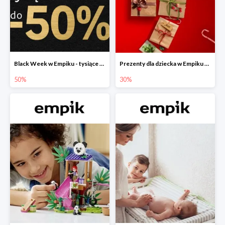
Black Week w Empiku - tysiące produktów do -50%
Prezenty dla dziecka w Empiku do -30%
50%
30%