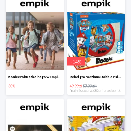
-
14
%
Koniec roku szkolnego w Empiku - prezenty dla dzieci i nauczycieli do -30%
Rebel gra rodzinna Dobble Psi Patrol w Empiku Premium
30%
49.99 zł
57.99 zł*
*najniższa cena z 30 dni przed obniżką