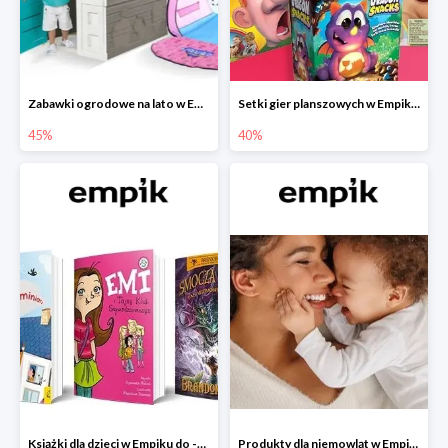
Zabawki ogrodowe na lato w Empiku do -45%
Setki gier planszowych w Empiku do -40%
45%
40%
Książki dla dzieci w Empiku do -45%
Produkty dla niemowląt w Empiku do -30%