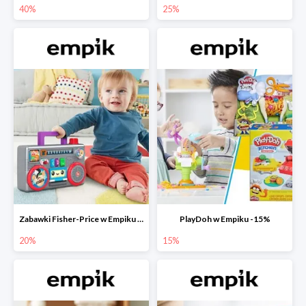
40%
25%
Zabawki Fisher-Price w Empiku do -20%
PlayDoh w Empiku -15%
20%
15%