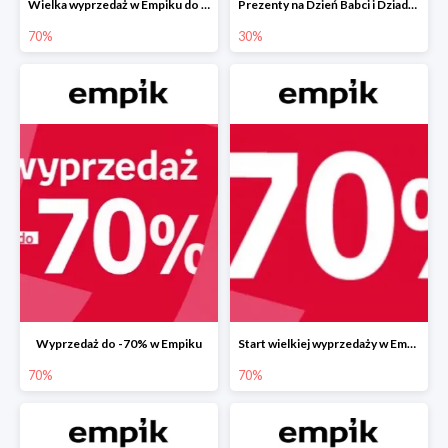
Wielka wyprzedaż w Empiku do -70%
Prezenty na Dzień Babci i Dziadka w Empiku do -30%
70%
30%
Wyprzedaż do -70% w Empiku
Start wielkiej wyprzedaży w Empiku do -70%
70%
70%