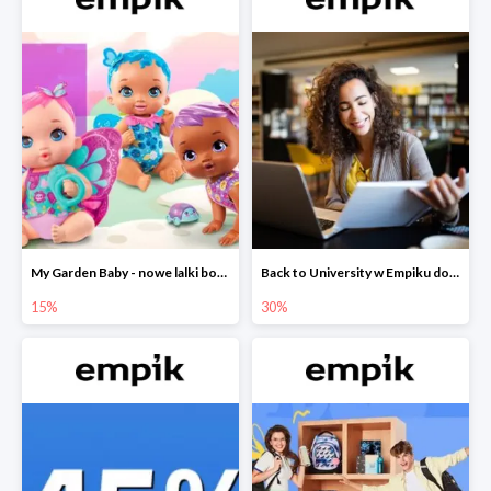
My Garden Baby - nowe lalki bobaski w Empiku do -15%
Back to University w Empiku do -30%
15%
30%