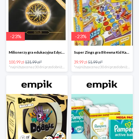
-
23
%
-
23
%
Milionerzy gra edukacyjna Edycja Gold w super cenie w Empiku Premium
Super Zings gra Bitewna Kid Kazom w super cenie w Empiku Premium
100.99 zł
131.99 zł*
39.99 zł
51.99 zł*
*najniższa cena z 30 dni przed obniżką
*najniższa cena z 30 dni przed obniżką