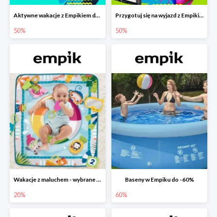
Aktywne wakacje z Empikiem do -50%
Przygotuj się na wyjazd z Empikiem - rabaty do -50%
50%
50%
Wakacje z maluchem - wybrane zabawki Fisher-Price w Empiku-20%
Baseny w Empiku do -60%
20%
60%