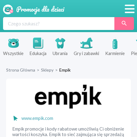
Promocje
Produkty
Sklepy
Wszystkie
Edukacja
Ubrania
Gry i zabawki
Karmienie
Pie
Blog
Strona Główna
>
Sklepy
>
Empik
Wyprawka
www.empik.com
Empik promocje i kody rabatowe umożliwią Ci obniżenie
wartości koszyka. Empik to sieć zajmująca się sprzedażą