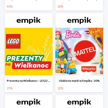
45%
30%
Prezenty na Wielkanoc - LEGO w Empiku do -25%
Ulubione marki w Empiku -20%
25%
20%