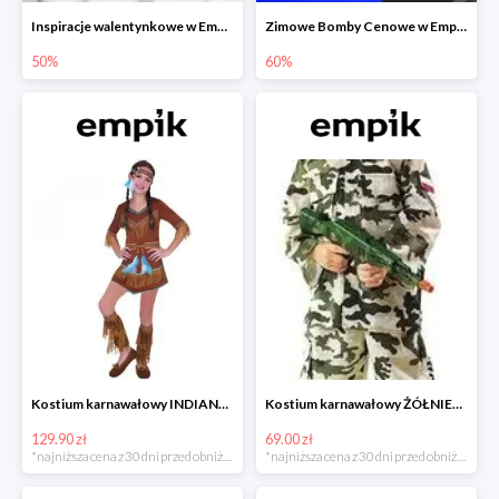
Inspiracje walentynkowe w Empiku do -50%
Zimowe Bomby Cenowe w Empiku do -60%
50%
60%
Kostium karnawałowy INDIANKA
Kostium karnawałowy ŻÓŁNIERZ
129.90 zł
69.00 zł
*najniższa cena z 30 dni przed obniżką
*najniższa cena z 30 dni przed obniżką