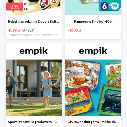
-
13
%
Rebel gra rodzinna Dobble Kultura w super cenie w Empiku Premium
Pampers w Empiku -40 zł
41.99 zł
48.49 zł*
-40.00 zł
*najniższa cena z 30 dni przed obniżką
Sport i zabawki ogrodowe w Empiku do -40%
Gry Ravensburger w Empiku do -25%