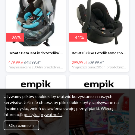
-
26
%
-
41
%
BeSafe Baza IsoFix do fotelika iZi Go -26%
BeSafe iZi Go Fotelik samochodowy, 0-13 kg, Czarny Cab -41%
479.99 zł
648.99 zł*
299.99 zł
509.99 zł*
*najniższa cena z 30 dni przed obniżką
*najniższa cena z 30 dni przed obniżką
Używamy plików cookies, by ułatwić korzystanie z naszych
serwisów. Jeśli nie chcesz, by pliki cookies były zapisywane na
Twoim dysku, zmień ustawienia swojej przeglądarki. Więcej
informacji:
polityka prywatności
.
Ok, rozumiem