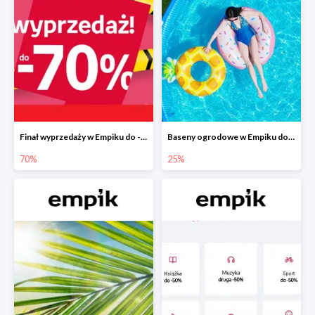
Finał wyprzedaży w Empiku do -70%
Baseny ogrodowe w Empiku do -25%
70%
25%