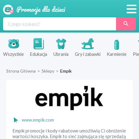
Promocje
Produkty
Sklepy
Wszystkie
Edukacja
Ubrania
Gry i zabawki
Karmienie
Pie
Blog
Strona Główna
>
Sklepy
>
Empik
Wyprawka
www.empik.com
Empik promocje i kody rabatowe umożliwią Ci obniżenie
wartości koszyka. Empik to sieć zajmująca się sprzedażą