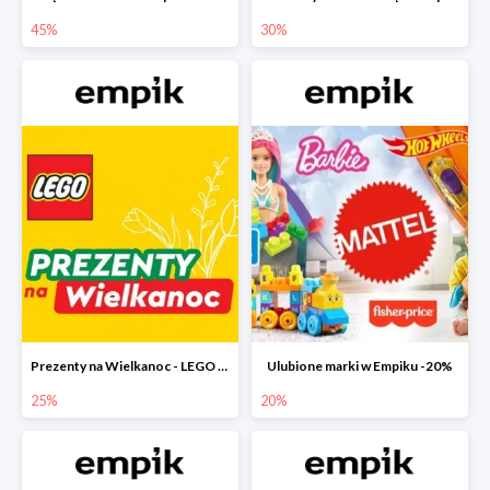
45%
30%
Prezenty na Wielkanoc - LEGO w Empiku do -25%
Ulubione marki w Empiku -20%
25%
20%