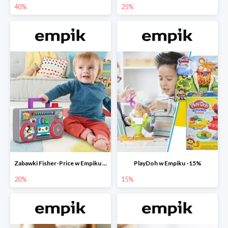
40%
25%
Zabawki Fisher-Price w Empiku do -20%
PlayDoh w Empiku -15%
20%
15%