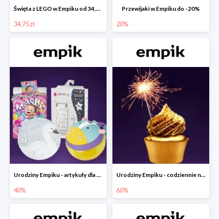
Święta z LEGO w Empiku od 34,75 zł
Przewijaki w Empiku do -20%
34.75 zł
20%
Urodziny Empiku - artykuły dla mamy i dziecka do -40%
Urodziny Empiku - codziennie nowe okazje nawet do -60%
40%
60%