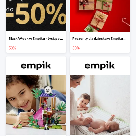
Black Week w Empiku - tysiące produktów do -50%
Prezenty dla dziecka w Empiku do -30%
50%
30%