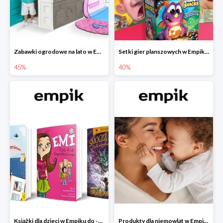
Zabawki ogrodowe na lato w Empiku do -45%
Setki gier planszowych w Empiku do -40%
45%
40%
Książki dla dzieci w Empiku do -45%
Produkty dla niemowląt w Empiku do -30%