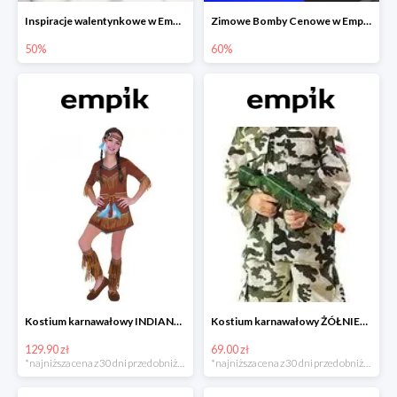
Inspiracje walentynkowe w Empiku do -50%
Zimowe Bomby Cenowe w Empiku do -60%
50%
60%
Kostium karnawałowy INDIANKA
Kostium karnawałowy ŻÓŁNIERZ
129.90 zł
69.00 zł
*najniższa cena z 30 dni przed obniżką
*najniższa cena z 30 dni przed obniżką