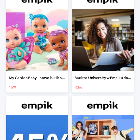
My Garden Baby - nowe lalki bobaski w Empiku do -15%
Back to University w Empiku do -30%
15%
30%