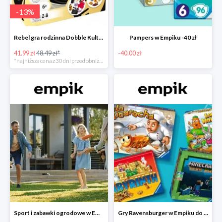
-
13
%
Rebel gra rodzinna Dobble Kultura w super cenie w Empiku Premium
Pampers w Empiku -40 zł
41.99 zł
48.49 zł*
-40.00 zł
*najniższa cena z 30 dni przed obniżką
Sport i zabawki ogrodowe w Empiku do -40%
Gry Ravensburger w Empiku do -25%