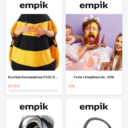
Kostium karnawałowy PSZCZÓŁKA
Ferie z Empikiem do -50%
69.90 zł
50%
*najniższa cena z 30 dni przed obniżką