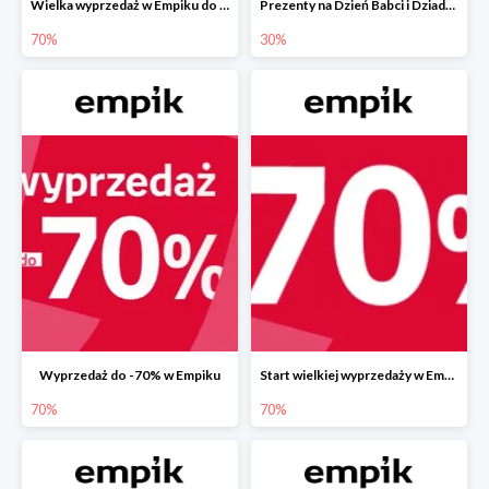
Wielka wyprzedaż w Empiku do -70%
Prezenty na Dzień Babci i Dziadka w Empiku do -30%
70%
30%
Wyprzedaż do -70% w Empiku
Start wielkiej wyprzedaży w Empiku do -70%
70%
70%