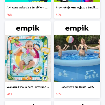
Aktywne wakacje z Empikiem do -50%
Przygotuj się na wyjazd z Empikiem - rabaty do -50%
50%
50%
Wakacje z maluchem - wybrane zabawki Fisher-Price w Empiku-20%
Baseny w Empiku do -60%
20%
60%