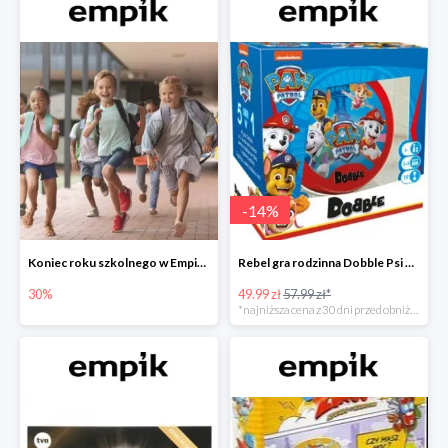
-
14
%
Koniec roku szkolnego w Empiku - prezenty dla dzieci i nauczycieli do -30%
Rebel gra rodzinna Dobble Psi Patrol w Empiku Premium
30%
49.99 zł
57.99 zł*
*najniższa cena z 30 dni przed obniżką