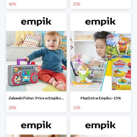
40%
25%
Zabawki Fisher-Price w Empiku do -20%
PlayDoh w Empiku -15%
20%
15%