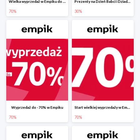
Wielka wyprzedaż w Empiku do -70%
Prezenty na Dzień Babci i Dziadka w Empiku do -30%
70%
30%
Wyprzedaż do -70% w Empiku
Start wielkiej wyprzedaży w Empiku do -70%
70%
70%