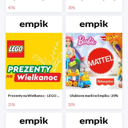
45%
30%
Prezenty na Wielkanoc - LEGO w Empiku do -25%
Ulubione marki w Empiku -20%
25%
20%