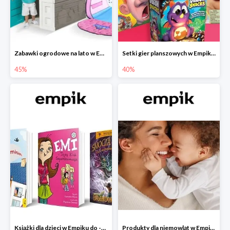
Zabawki ogrodowe na lato w Empiku do -45%
Setki gier planszowych w Empiku do -40%
45%
40%
Książki dla dzieci w Empiku do -45%
Produkty dla niemowląt w Empiku do -30%