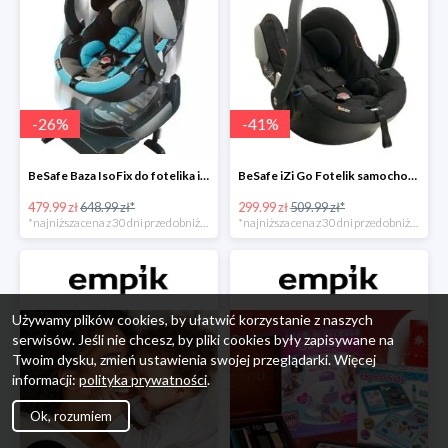
-
26
%
-
41
%
BeSafe Baza IsoFix do fotelika iZi Go -26%
BeSafe iZi Go Fotelik samochodowy, 0-13 kg, Czarny Cab -41%
479.99 zł
648.99 zł*
299.99 zł
509.99 zł*
*najniższa cena z 30 dni przed obniżką
*najniższa cena z 30 dni przed obniżką
Używamy plików cookies, by ułatwić korzystanie z naszych
serwisów. Jeśli nie chcesz, by pliki cookies były zapisywane na
Twoim dysku, zmień ustawienia swojej przeglądarki. Więcej
informacji:
polityka prywatności
.
Ok, rozumiem