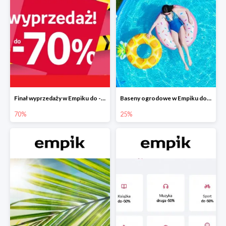
Finał wyprzedaży w Empiku do -70%
Baseny ogrodowe w Empiku do -25%
70%
25%