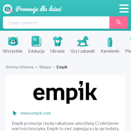
Promocje
Produkty
Sklepy
Wszystkie
Edukacja
Ubrania
Gry i zabawki
Karmienie
Pie
Blog
Strona Główna
>
Sklepy
>
Empik
Wyprawka
www.empik.com
Empik promocje i kody rabatowe umożliwią Ci obniżenie
wartości koszyka. Empik to sieć zajmująca się sprzedażą