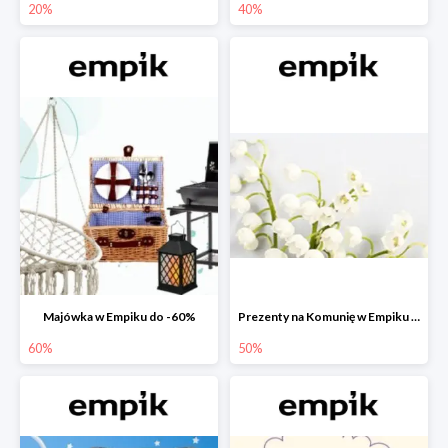
20%
40%
Majówka w Empiku do -60%
Prezenty na Komunię w Empiku do -50%
60%
50%