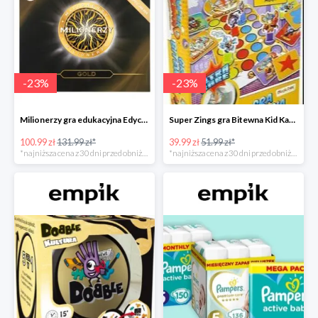
-
23
%
-
23
%
Milionerzy gra edukacyjna Edycja Gold w super cenie w Empiku Premium
Super Zings gra Bitewna Kid Kazom w super cenie w Empiku Premium
100.99 zł
131.99 zł*
39.99 zł
51.99 zł*
*najniższa cena z 30 dni przed obniżką
*najniższa cena z 30 dni przed obniżką