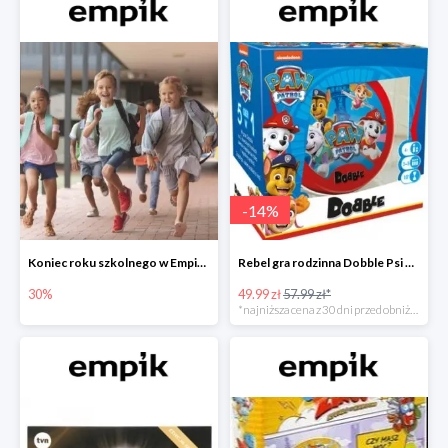
-
14
%
Koniec roku szkolnego w Empiku - prezenty dla dzieci i nauczycieli do -30%
Rebel gra rodzinna Dobble Psi Patrol w Empiku Premium
30%
49.99 zł
57.99 zł*
*najniższa cena z 30 dni przed obniżką