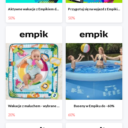
Aktywne wakacje z Empikiem do -50%
Przygotuj się na wyjazd z Empikiem - rabaty do -50%
50%
50%
Wakacje z maluchem - wybrane zabawki Fisher-Price w Empiku-20%
Baseny w Empiku do -60%
20%
60%