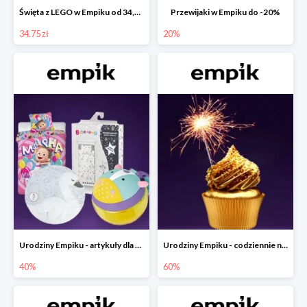
Święta z LEGO w Empiku od 34,75 zł
Przewijaki w Empiku do -20%
34.75 zł
20%
Urodziny Empiku - artykuły dla mamy i dziecka do -40%
Urodziny Empiku - codziennie nowe okazje nawet do -60%
40%
60%