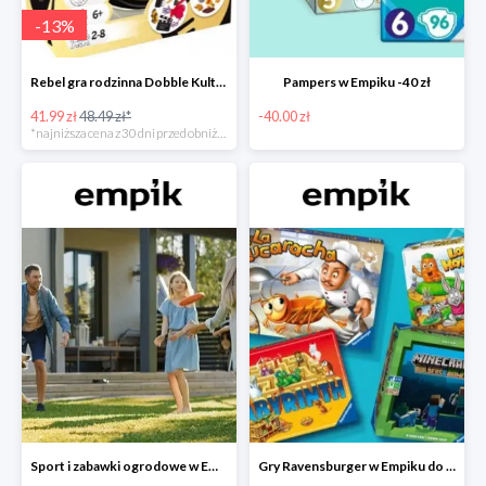
-
13
%
Rebel gra rodzinna Dobble Kultura w super cenie w Empiku Premium
Pampers w Empiku -40 zł
41.99 zł
48.49 zł*
-40.00 zł
*najniższa cena z 30 dni przed obniżką
Sport i zabawki ogrodowe w Empiku do -40%
Gry Ravensburger w Empiku do -25%