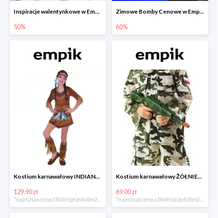
Inspiracje walentynkowe w Empiku do -50%
Zimowe Bomby Cenowe w Empiku do -60%
50%
60%
Kostium karnawałowy INDIANKA
Kostium karnawałowy ŻÓŁNIERZ
129.90 zł
69.00 zł
*najniższa cena z 30 dni przed obniżką
*najniższa cena z 30 dni przed obniżką