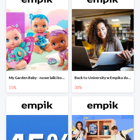
My Garden Baby - nowe lalki bobaski w Empiku do -15%
Back to University w Empiku do -30%
15%
30%