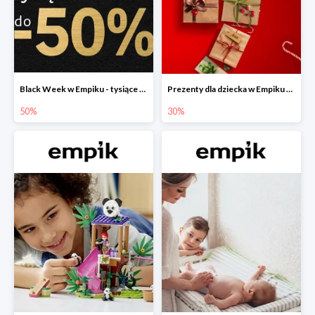
Black Week w Empiku - tysiące produktów do -50%
Prezenty dla dziecka w Empiku do -30%
50%
30%