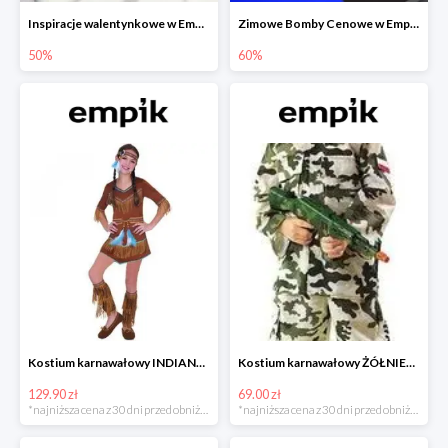
Inspiracje walentynkowe w Empiku do -50%
Zimowe Bomby Cenowe w Empiku do -60%
50%
60%
Kostium karnawałowy INDIANKA
Kostium karnawałowy ŻÓŁNIERZ
129.90 zł
69.00 zł
*najniższa cena z 30 dni przed obniżką
*najniższa cena z 30 dni przed obniżką