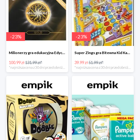
-
23
%
-
23
%
Milionerzy gra edukacyjna Edycja Gold w super cenie w Empiku Premium
Super Zings gra Bitewna Kid Kazom w super cenie w Empiku Premium
100.99 zł
131.99 zł*
39.99 zł
51.99 zł*
*najniższa cena z 30 dni przed obniżką
*najniższa cena z 30 dni przed obniżką