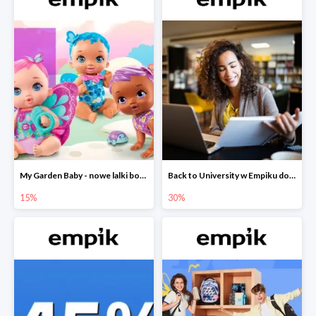
My Garden Baby - nowe lalki bobaski w Empiku do -15%
Back to University w Empiku do -30%
15%
30%