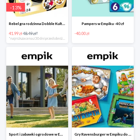
-
13
%
Rebel gra rodzinna Dobble Kultura w super cenie w Empiku Premium
Pampers w Empiku -40 zł
41.99 zł
48.49 zł*
-40.00 zł
*najniższa cena z 30 dni przed obniżką
Sport i zabawki ogrodowe w Empiku do -40%
Gry Ravensburger w Empiku do -25%