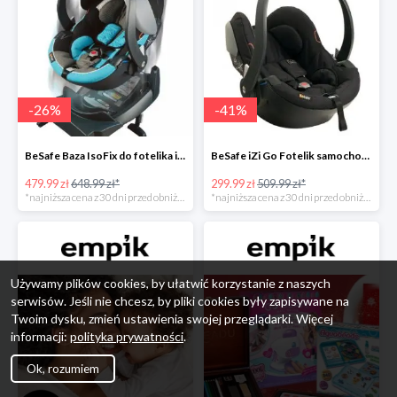
-
26
%
-
41
%
BeSafe Baza IsoFix do fotelika iZi Go -26%
BeSafe iZi Go Fotelik samochodowy, 0-13 kg, Czarny Cab -41%
479.99 zł
648.99 zł*
299.99 zł
509.99 zł*
*najniższa cena z 30 dni przed obniżką
*najniższa cena z 30 dni przed obniżką
Używamy plików cookies, by ułatwić korzystanie z naszych
serwisów. Jeśli nie chcesz, by pliki cookies były zapisywane na
Twoim dysku, zmień ustawienia swojej przeglądarki. Więcej
informacji:
polityka prywatności
.
Ok, rozumiem