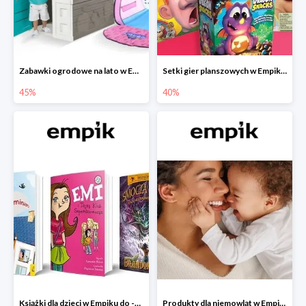
Zabawki ogrodowe na lato w Empiku do -45%
Setki gier planszowych w Empiku do -40%
45%
40%
Książki dla dzieci w Empiku do -45%
Produkty dla niemowląt w Empiku do -30%