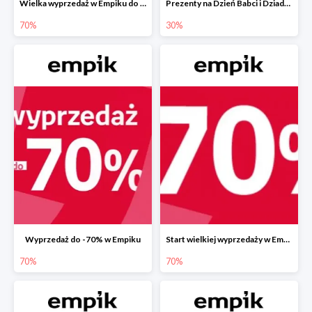
Wielka wyprzedaż w Empiku do -70%
Prezenty na Dzień Babci i Dziadka w Empiku do -30%
70%
30%
Wyprzedaż do -70% w Empiku
Start wielkiej wyprzedaży w Empiku do -70%
70%
70%