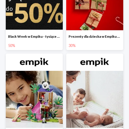
Black Week w Empiku - tysiące produktów do -50%
Prezenty dla dziecka w Empiku do -30%
50%
30%