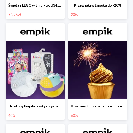
Święta z LEGO w Empiku od 34,75 zł
Przewijaki w Empiku do -20%
34.75 zł
20%
Urodziny Empiku - artykuły dla mamy i dziecka do -40%
Urodziny Empiku - codziennie nowe okazje nawet do -60%
40%
60%