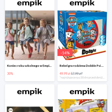
-
14
%
Koniec roku szkolnego w Empiku - prezenty dla dzieci i nauczycieli do -30%
Rebel gra rodzinna Dobble Psi Patrol w Empiku Premium
30%
49.99 zł
57.99 zł*
*najniższa cena z 30 dni przed obniżką