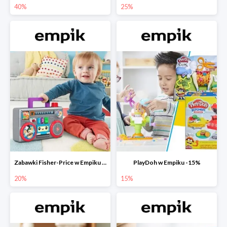
40%
25%
Zabawki Fisher-Price w Empiku do -20%
PlayDoh w Empiku -15%
20%
15%