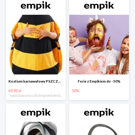
Kostium karnawałowy PSZCZÓŁKA
Ferie z Empikiem do -50%
69.90 zł
50%
*najniższa cena z 30 dni przed obniżką