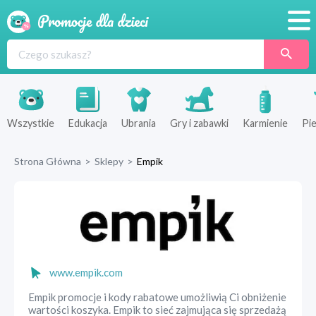
Promocje
Produkty
Sklepy
Wszystkie
Edukacja
Ubrania
Gry i zabawki
Karmienie
Pie
Blog
Strona Główna
>
Sklepy
>
Empik
Wyprawka
www.empik.com
Empik promocje i kody rabatowe umożliwią Ci obniżenie
wartości koszyka. Empik to sieć zajmująca się sprzedażą