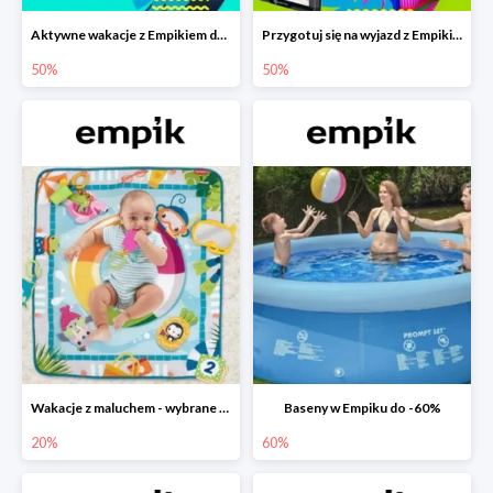
Aktywne wakacje z Empikiem do -50%
Przygotuj się na wyjazd z Empikiem - rabaty do -50%
50%
50%
Wakacje z maluchem - wybrane zabawki Fisher-Price w Empiku-20%
Baseny w Empiku do -60%
20%
60%