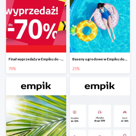
Finał wyprzedaży w Empiku do -70%
Baseny ogrodowe w Empiku do -25%
70%
25%