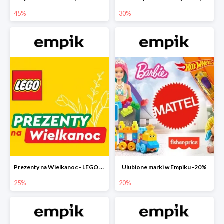
45%
30%
Prezenty na Wielkanoc - LEGO w Empiku do -25%
Ulubione marki w Empiku -20%
25%
20%