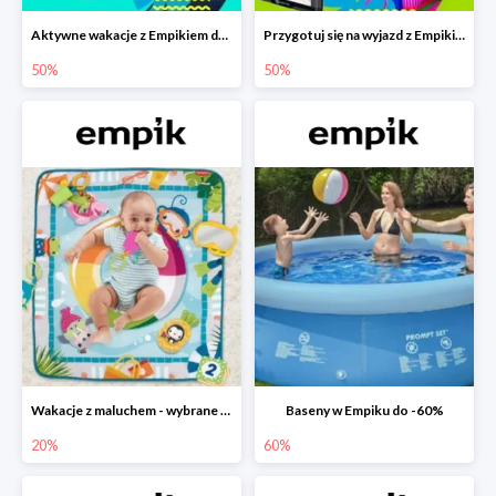
Aktywne wakacje z Empikiem do -50%
Przygotuj się na wyjazd z Empikiem - rabaty do -50%
50%
50%
Wakacje z maluchem - wybrane zabawki Fisher-Price w Empiku-20%
Baseny w Empiku do -60%
20%
60%