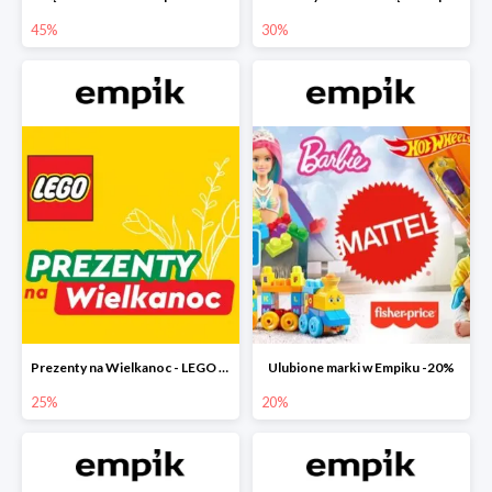
45%
30%
Prezenty na Wielkanoc - LEGO w Empiku do -25%
Ulubione marki w Empiku -20%
25%
20%