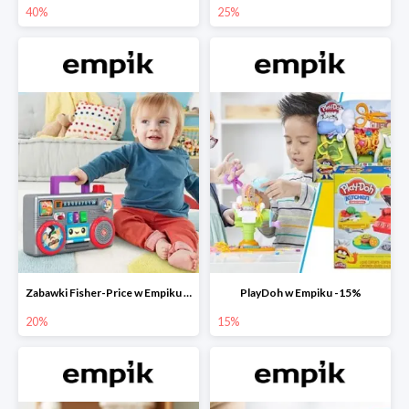
40%
25%
Zabawki Fisher-Price w Empiku do -20%
PlayDoh w Empiku -15%
20%
15%