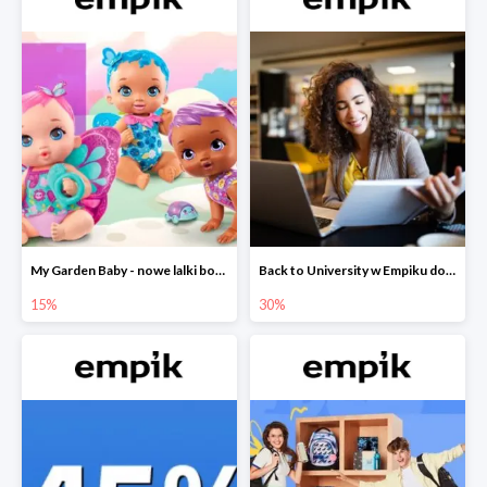
My Garden Baby - nowe lalki bobaski w Empiku do -15%
Back to University w Empiku do -30%
15%
30%