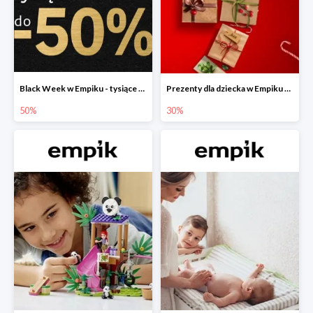
Black Week w Empiku - tysiące produktów do -50%
Prezenty dla dziecka w Empiku do -30%
50%
30%