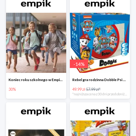
-
14
%
Koniec roku szkolnego w Empiku - prezenty dla dzieci i nauczycieli do -30%
Rebel gra rodzinna Dobble Psi Patrol w Empiku Premium
30%
49.99 zł
57.99 zł*
*najniższa cena z 30 dni przed obniżką