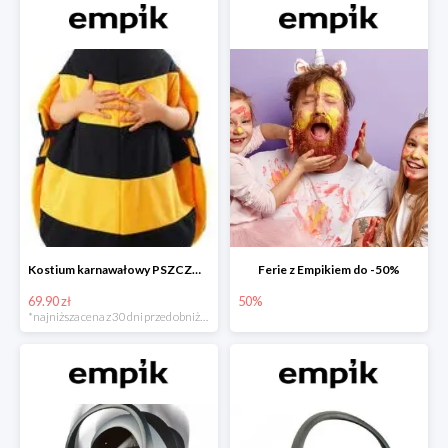
Kostium karnawałowy PSZCZÓŁKA
Ferie z Empikiem do -50%
69.90 zł
50%
*najniższa cena z 30 dni przed obniżką