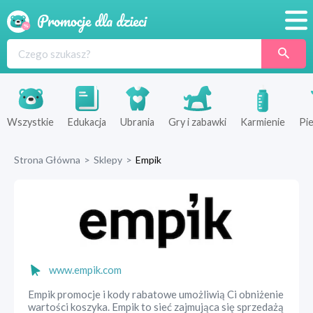
Promocje
Produkty
Sklepy
Wszystkie
Edukacja
Ubrania
Gry i zabawki
Karmienie
Pie
Blog
Strona Główna
>
Sklepy
>
Empik
Wyprawka
www.empik.com
Empik promocje i kody rabatowe umożliwią Ci obniżenie
wartości koszyka. Empik to sieć zajmująca się sprzedażą