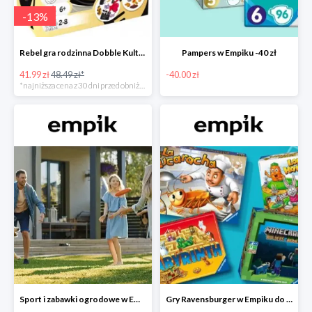
-
13
%
Rebel gra rodzinna Dobble Kultura w super cenie w Empiku Premium
Pampers w Empiku -40 zł
41.99 zł
48.49 zł*
-40.00 zł
*najniższa cena z 30 dni przed obniżką
Sport i zabawki ogrodowe w Empiku do -40%
Gry Ravensburger w Empiku do -25%