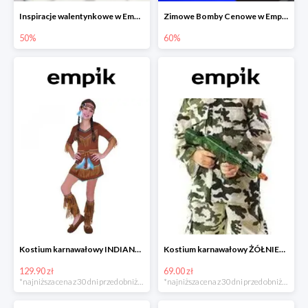
Inspiracje walentynkowe w Empiku do -50%
Zimowe Bomby Cenowe w Empiku do -60%
50%
60%
Kostium karnawałowy INDIANKA
Kostium karnawałowy ŻÓŁNIERZ
129.90 zł
69.00 zł
*najniższa cena z 30 dni przed obniżką
*najniższa cena z 30 dni przed obniżką