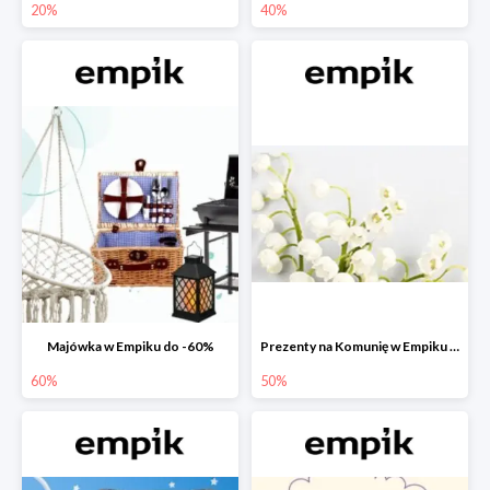
20%
40%
Majówka w Empiku do -60%
Prezenty na Komunię w Empiku do -50%
60%
50%