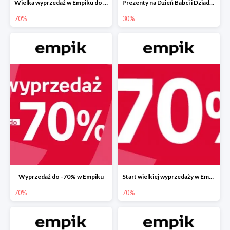
Wielka wyprzedaż w Empiku do -70%
Prezenty na Dzień Babci i Dziadka w Empiku do -30%
70%
30%
Wyprzedaż do -70% w Empiku
Start wielkiej wyprzedaży w Empiku do -70%
70%
70%