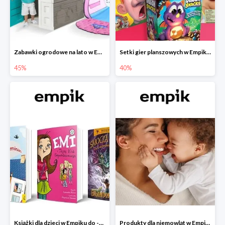
Zabawki ogrodowe na lato w Empiku do -45%
Setki gier planszowych w Empiku do -40%
45%
40%
Książki dla dzieci w Empiku do -45%
Produkty dla niemowląt w Empiku do -30%