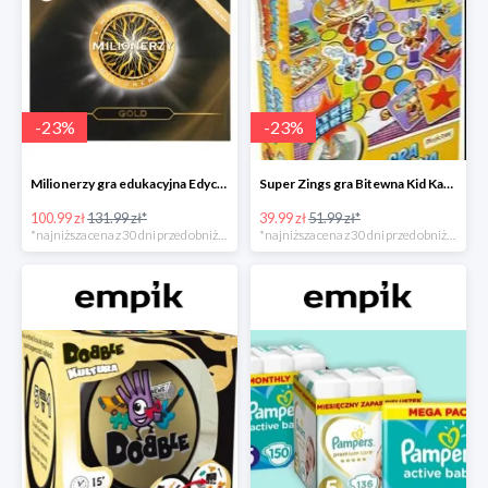
-
23
%
-
23
%
Milionerzy gra edukacyjna Edycja Gold w super cenie w Empiku Premium
Super Zings gra Bitewna Kid Kazom w super cenie w Empiku Premium
100.99 zł
131.99 zł*
39.99 zł
51.99 zł*
*najniższa cena z 30 dni przed obniżką
*najniższa cena z 30 dni przed obniżką