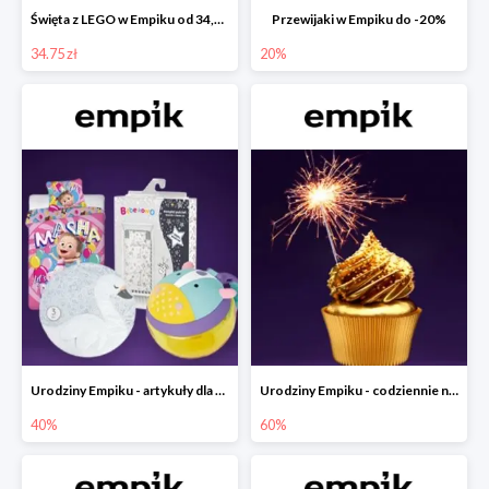
Święta z LEGO w Empiku od 34,75 zł
Przewijaki w Empiku do -20%
34.75 zł
20%
Urodziny Empiku - artykuły dla mamy i dziecka do -40%
Urodziny Empiku - codziennie nowe okazje nawet do -60%
40%
60%