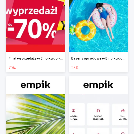
Finał wyprzedaży w Empiku do -70%
Baseny ogrodowe w Empiku do -25%
70%
25%