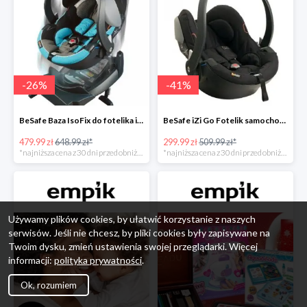
-
26
%
-
41
%
BeSafe Baza IsoFix do fotelika iZi Go -26%
BeSafe iZi Go Fotelik samochodowy, 0-13 kg, Czarny Cab -41%
479.99 zł
648.99 zł*
299.99 zł
509.99 zł*
*najniższa cena z 30 dni przed obniżką
*najniższa cena z 30 dni przed obniżką
Używamy plików cookies, by ułatwić korzystanie z naszych
serwisów. Jeśli nie chcesz, by pliki cookies były zapisywane na
Twoim dysku, zmień ustawienia swojej przeglądarki. Więcej
informacji:
polityka prywatności
.
Ok, rozumiem