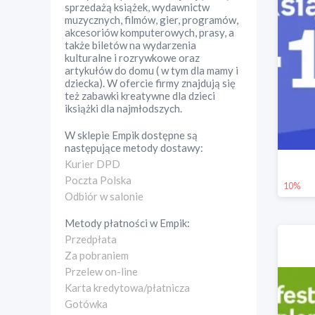
sprzedażą książek, wydawnictw
muzycznych, filmów, gier, programów,
akcesoriów komputerowych, prasy, a
także biletów na wydarzenia
kulturalne i rozrywkowe oraz
artykułów do domu ( w tym dla mamy i
dziecka). W ofercie firmy znajdują się
też zabawki kreatywne dla dzieci
iksiążki dla najmłodszych.
W sklepie
Empik
dostępne są
następujące metody dostawy:
Kurier DPD
Poczta Polska
10%
Odbiór w salonie
Metody płatności w
Empik
:
Przedpłata
Za pobraniem
Przelew on-line
Karta kredytowa/płatnicza
Gotówka