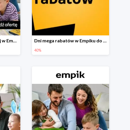
Festiwal książki dziecięcej w Empiku do -40%
Dni mega rabatów w Empiku do -40%
40%