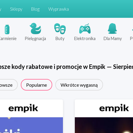
y
Sklepy
Blog
Wyprawka
armienie
Pielęgnacja
Buty
Elektronika
Dla Mamy
P
psze kody rabatowe i promocje w
Empik
—
Sierpie
owsze
Popularne
Wkrótce wygasną