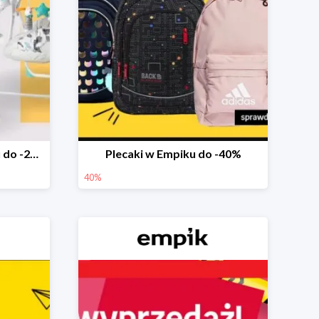
Marka Ricokids w Empiku do -20%
Plecaki w Empiku do -40%
40%