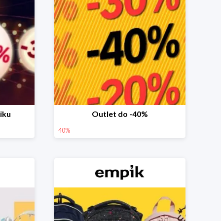
iku
Outlet do -40%
40%