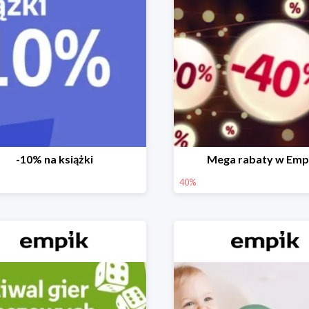
-10% na książki
Mega rabaty w Emp
40%