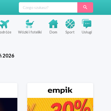
odróże
Wózki i foteliki
Dom
Sport
Usługi
ń
2026