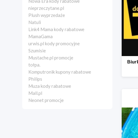
Nowa Era kody rabatowe
nieprzeczytane.pl
Plush wyprzedaże
Natuli
Link4 Mama kody rabatowe
MamaGama
urwis.pl kody promocyjne
Szumisie
Mustache.pl promocje
Biur
tołpa.
Komputronik kupony rabatowe
Philips
Muza kody rabatowe
Mall.pl
Neonet promocje