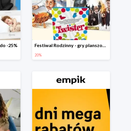
 do -25%
Festiwal Rodzinny - gry planszowe w Empiku do -20%
20%