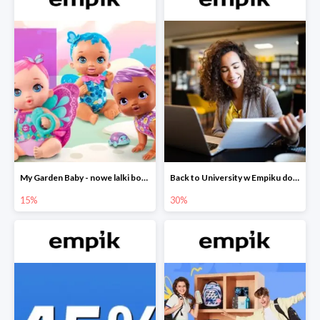
My Garden Baby - nowe lalki bobaski w Empiku do -15%
Back to University w Empiku do -30%
15%
30%