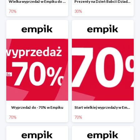
Wielka wyprzedaż w Empiku do -70%
Prezenty na Dzień Babci i Dziadka w Empiku do -30%
70%
30%
Wyprzedaż do -70% w Empiku
Start wielkiej wyprzedaży w Empiku do -70%
70%
70%