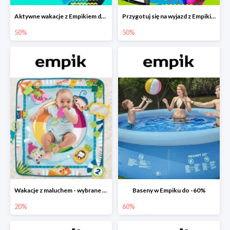
Aktywne wakacje z Empikiem do -50%
Przygotuj się na wyjazd z Empikiem - rabaty do -50%
50%
50%
Wakacje z maluchem - wybrane zabawki Fisher-Price w Empiku-20%
Baseny w Empiku do -60%
20%
60%