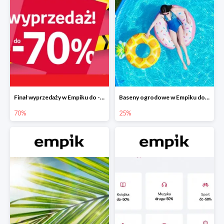
Finał wyprzedaży w Empiku do -70%
Baseny ogrodowe w Empiku do -25%
70%
25%