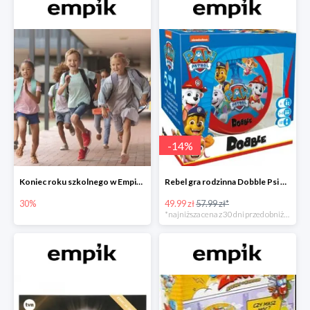
-
14
%
Koniec roku szkolnego w Empiku - prezenty dla dzieci i nauczycieli do -30%
Rebel gra rodzinna Dobble Psi Patrol w Empiku Premium
30%
49.99 zł
57.99 zł*
*najniższa cena z 30 dni przed obniżką