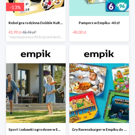
-
13
%
Rebel gra rodzinna Dobble Kultura w super cenie w Empiku Premium
Pampers w Empiku -40 zł
41.99 zł
48.49 zł*
-40.00 zł
*najniższa cena z 30 dni przed obniżką
Sport i zabawki ogrodowe w Empiku do -40%
Gry Ravensburger w Empiku do -25%