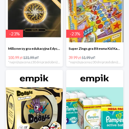
-
23
%
-
23
%
Milionerzy gra edukacyjna Edycja Gold w super cenie w Empiku Premium
Super Zings gra Bitewna Kid Kazom w super cenie w Empiku Premium
100.99 zł
131.99 zł*
39.99 zł
51.99 zł*
*najniższa cena z 30 dni przed obniżką
*najniższa cena z 30 dni przed obniżką