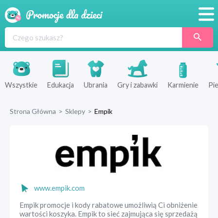
Promocje
Produkty
Sklepy
Wszystkie
Edukacja
Ubrania
Gry i zabawki
Karmienie
Pie
Blog
Strona Główna
>
Sklepy
>
Empik
Wyprawka
www.empik.com
Empik promocje i kody rabatowe umożliwią Ci obniżenie
wartości koszyka. Empik to sieć zajmująca się sprzedażą