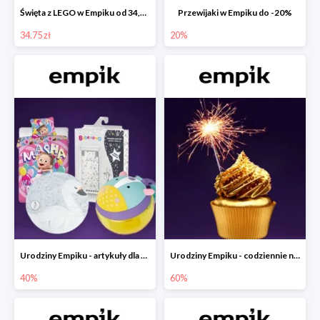
Święta z LEGO w Empiku od 34,75 zł
Przewijaki w Empiku do -20%
34.75 zł
20%
Urodziny Empiku - artykuły dla mamy i dziecka do -40%
Urodziny Empiku - codziennie nowe okazje nawet do -60%
40%
60%