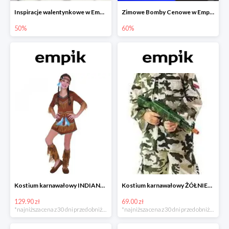
Inspiracje walentynkowe w Empiku do -50%
Zimowe Bomby Cenowe w Empiku do -60%
50%
60%
Kostium karnawałowy INDIANKA
Kostium karnawałowy ŻÓŁNIERZ
129.90 zł
69.00 zł
*najniższa cena z 30 dni przed obniżką
*najniższa cena z 30 dni przed obniżką