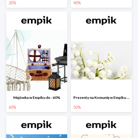
20%
40%
Majówka w Empiku do -60%
Prezenty na Komunię w Empiku do -50%
60%
50%