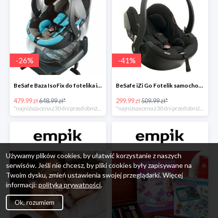
-
26
%
-
41
%
BeSafe Baza IsoFix do fotelika iZi Go -26%
BeSafe iZi Go Fotelik samochodowy, 0-13 kg, Czarny Cab -41%
479.99 zł
648.99 zł*
299.99 zł
509.99 zł*
*najniższa cena z 30 dni przed obniżką
*najniższa cena z 30 dni przed obniżką
Używamy plików cookies, by ułatwić korzystanie z naszych
serwisów. Jeśli nie chcesz, by pliki cookies były zapisywane na
Twoim dysku, zmień ustawienia swojej przeglądarki. Więcej
informacji:
polityka prywatności
.
Ok, rozumiem