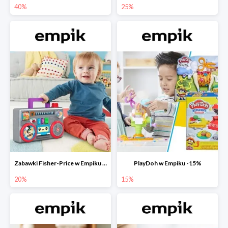
40%
25%
Zabawki Fisher-Price w Empiku do -20%
PlayDoh w Empiku -15%
20%
15%