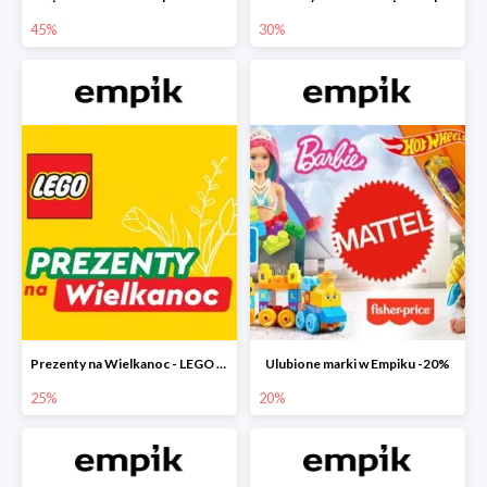
45%
30%
Prezenty na Wielkanoc - LEGO w Empiku do -25%
Ulubione marki w Empiku -20%
25%
20%