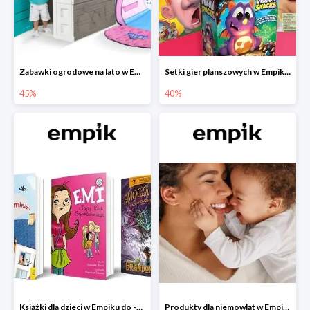
Zabawki ogrodowe na lato w Empiku do -45%
Setki gier planszowych w Empiku do -40%
45%
40%
Książki dla dzieci w Empiku do -45%
Produkty dla niemowląt w Empiku do -30%