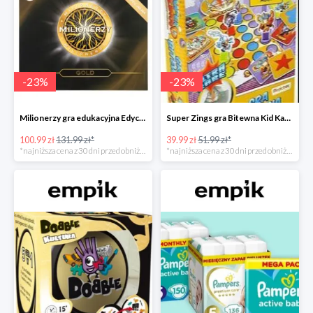
-
23
%
-
23
%
Milionerzy gra edukacyjna Edycja Gold w super cenie w Empiku Premium
Super Zings gra Bitewna Kid Kazom w super cenie w Empiku Premium
100.99 zł
131.99 zł*
39.99 zł
51.99 zł*
*najniższa cena z 30 dni przed obniżką
*najniższa cena z 30 dni przed obniżką