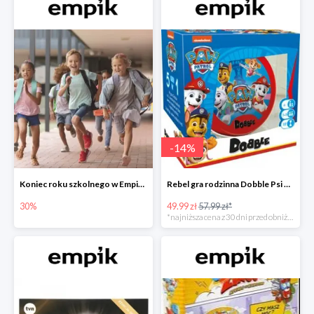
-
14
%
Koniec roku szkolnego w Empiku - prezenty dla dzieci i nauczycieli do -30%
Rebel gra rodzinna Dobble Psi Patrol w Empiku Premium
30%
49.99 zł
57.99 zł*
*najniższa cena z 30 dni przed obniżką