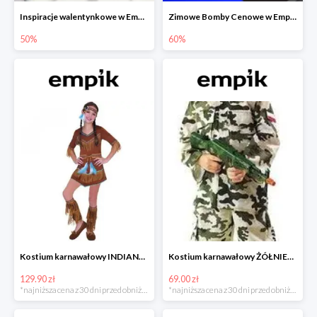
Inspiracje walentynkowe w Empiku do -50%
Zimowe Bomby Cenowe w Empiku do -60%
50%
60%
Kostium karnawałowy INDIANKA
Kostium karnawałowy ŻÓŁNIERZ
129.90 zł
69.00 zł
*najniższa cena z 30 dni przed obniżką
*najniższa cena z 30 dni przed obniżką