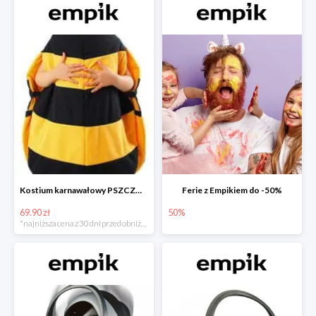
Kostium karnawałowy PSZCZÓŁKA
Ferie z Empikiem do -50%
69.90 zł
50%
*najniższa cena z 30 dni przed obniżką