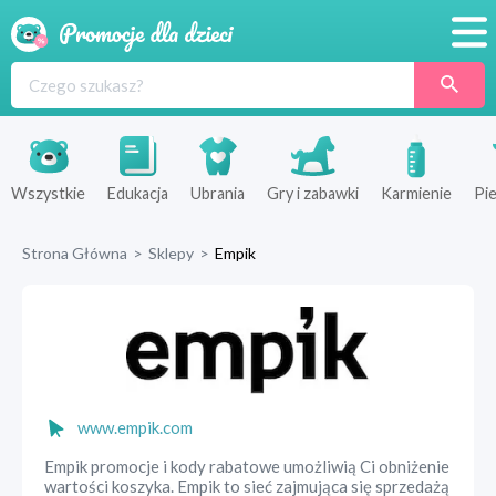
Promocje
Produkty
Sklepy
Wszystkie
Edukacja
Ubrania
Gry i zabawki
Karmienie
Pie
Blog
Strona Główna
>
Sklepy
>
Empik
Wyprawka
www.empik.com
Empik promocje i kody rabatowe umożliwią Ci obniżenie
wartości koszyka. Empik to sieć zajmująca się sprzedażą