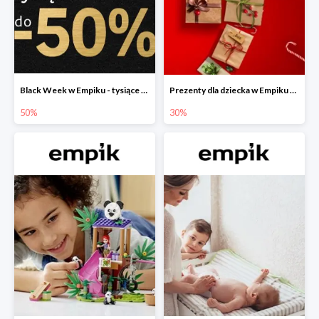
Black Week w Empiku - tysiące produktów do -50%
Prezenty dla dziecka w Empiku do -30%
50%
30%