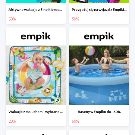
Aktywne wakacje z Empikiem do -50%
Przygotuj się na wyjazd z Empikiem - rabaty do -50%
50%
50%
Wakacje z maluchem - wybrane zabawki Fisher-Price w Empiku-20%
Baseny w Empiku do -60%
20%
60%