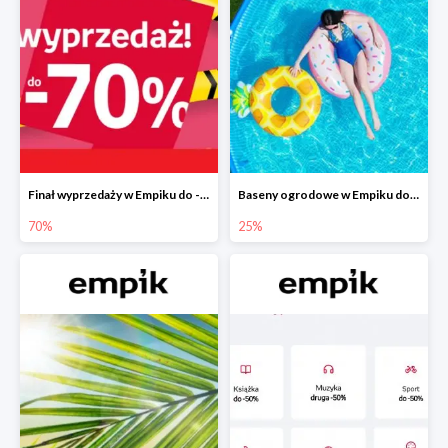
Finał wyprzedaży w Empiku do -70%
Baseny ogrodowe w Empiku do -25%
70%
25%