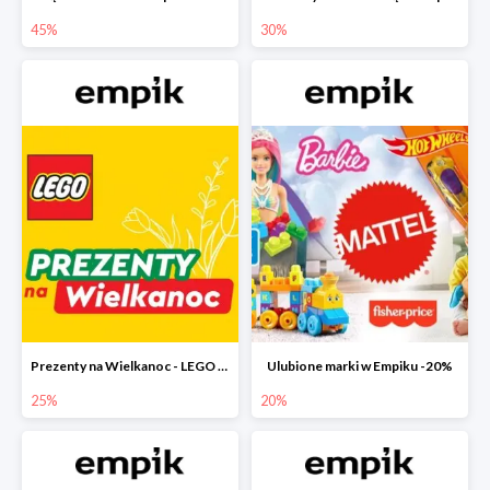
45%
30%
Prezenty na Wielkanoc - LEGO w Empiku do -25%
Ulubione marki w Empiku -20%
25%
20%