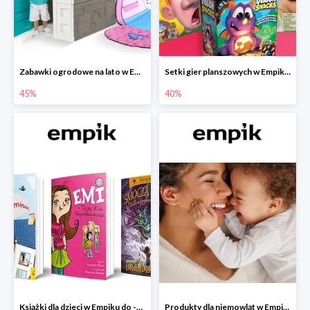
Zabawki ogrodowe na lato w Empiku do -45%
Setki gier planszowych w Empiku do -40%
45%
40%
Książki dla dzieci w Empiku do -45%
Produkty dla niemowląt w Empiku do -30%