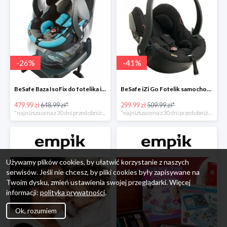
-
26
%
-
41
%
BeSafe Baza IsoFix do fotelika iZi Go -26%
BeSafe iZi Go Fotelik samochodowy, 0-13 kg, Czarny Cab -41%
479.99 zł
648.99 zł*
299.99 zł
509.99 zł*
*najniższa cena z 30 dni przed obniżką
*najniższa cena z 30 dni przed obniżką
Używamy plików cookies, by ułatwić korzystanie z naszych
serwisów. Jeśli nie chcesz, by pliki cookies były zapisywane na
Twoim dysku, zmień ustawienia swojej przeglądarki. Więcej
informacji:
polityka prywatności
.
Ok, rozumiem