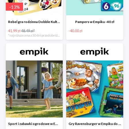
-
13
%
Rebel gra rodzinna Dobble Kultura w super cenie w Empiku Premium
Pampers w Empiku -40 zł
41.99 zł
48.49 zł*
-40.00 zł
*najniższa cena z 30 dni przed obniżką
Sport i zabawki ogrodowe w Empiku do -40%
Gry Ravensburger w Empiku do -25%