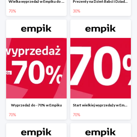
Wielka wyprzedaż w Empiku do -70%
Prezenty na Dzień Babci i Dziadka w Empiku do -30%
70%
30%
Wyprzedaż do -70% w Empiku
Start wielkiej wyprzedaży w Empiku do -70%
70%
70%