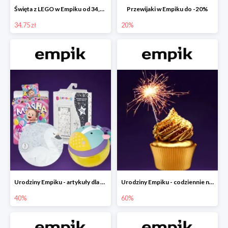
Święta z LEGO w Empiku od 34,75 zł
Przewijaki w Empiku do -20%
34.75 zł
20%
Urodziny Empiku - artykuły dla mamy i dziecka do -40%
Urodziny Empiku - codziennie nowe okazje nawet do -60%
40%
60%