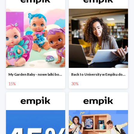
My Garden Baby - nowe lalki bobaski w Empiku do -15%
Back to University w Empiku do -30%
15%
30%