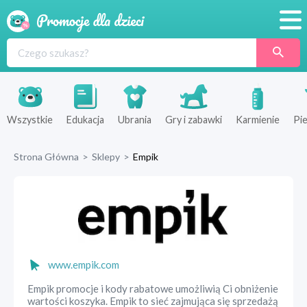
Promocje
Produkty
Sklepy
Wszystkie
Edukacja
Ubrania
Gry i zabawki
Karmienie
Pie
Blog
Strona Główna
>
Sklepy
>
Empik
Wyprawka
www.empik.com
Empik promocje i kody rabatowe umożliwią Ci obniżenie
wartości koszyka. Empik to sieć zajmująca się sprzedażą