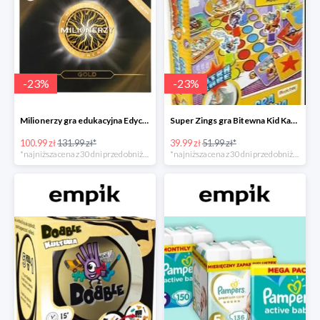
-
23
%
-
23
%
Milionerzy gra edukacyjna Edycja Gold w super cenie w Empiku Premium
Super Zings gra Bitewna Kid Kazom w super cenie w Empiku Premium
100.99 zł
131.99 zł*
39.99 zł
51.99 zł*
*najniższa cena z 30 dni przed obniżką
*najniższa cena z 30 dni przed obniżką