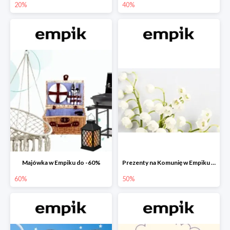
20%
40%
Majówka w Empiku do -60%
Prezenty na Komunię w Empiku do -50%
60%
50%