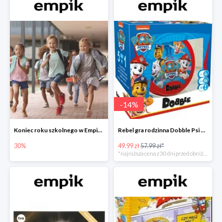
-
14
%
Koniec roku szkolnego w Empiku - prezenty dla dzieci i nauczycieli do -30%
Rebel gra rodzinna Dobble Psi Patrol w Empiku Premium
30%
49.99 zł
57.99 zł*
*najniższa cena z 30 dni przed obniżką