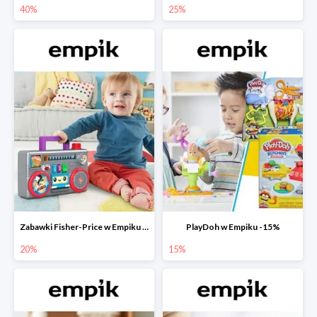
40%
25%
Zabawki Fisher-Price w Empiku do -20%
PlayDoh w Empiku -15%
20%
15%