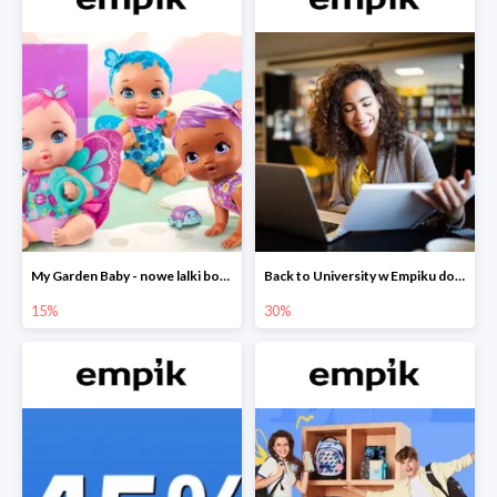
My Garden Baby - nowe lalki bobaski w Empiku do -15%
Back to University w Empiku do -30%
15%
30%