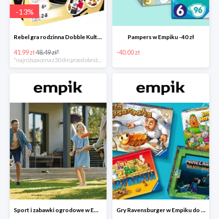
-
13
%
Rebel gra rodzinna Dobble Kultura w super cenie w Empiku Premium
Pampers w Empiku -40 zł
41.99 zł
48.49 zł*
-40.00 zł
*najniższa cena z 30 dni przed obniżką
Sport i zabawki ogrodowe w Empiku do -40%
Gry Ravensburger w Empiku do -25%