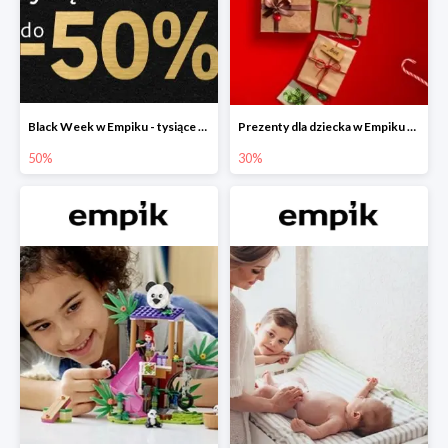
Black Week w Empiku - tysiące produktów do -50%
Prezenty dla dziecka w Empiku do -30%
50%
30%