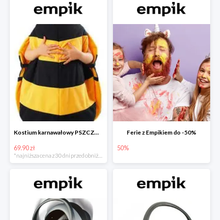
Kostium karnawałowy PSZCZÓŁKA
Ferie z Empikiem do -50%
69.90 zł
50%
*najniższa cena z 30 dni przed obniżką