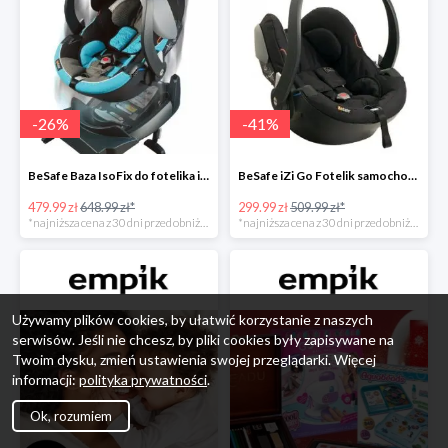
-
26
%
-
41
%
BeSafe Baza IsoFix do fotelika iZi Go -26%
BeSafe iZi Go Fotelik samochodowy, 0-13 kg, Czarny Cab -41%
479.99 zł
648.99 zł*
299.99 zł
509.99 zł*
*najniższa cena z 30 dni przed obniżką
*najniższa cena z 30 dni przed obniżką
Używamy plików cookies, by ułatwić korzystanie z naszych
serwisów. Jeśli nie chcesz, by pliki cookies były zapisywane na
Twoim dysku, zmień ustawienia swojej przeglądarki. Więcej
informacji:
polityka prywatności
.
Ok, rozumiem