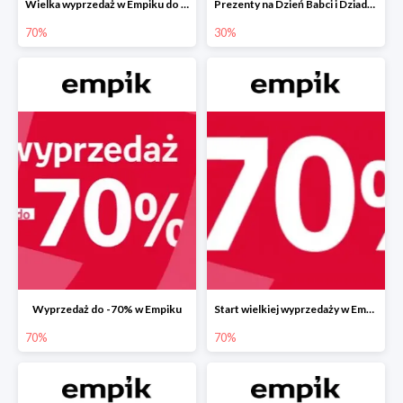
Wielka wyprzedaż w Empiku do -70%
Prezenty na Dzień Babci i Dziadka w Empiku do -30%
70%
30%
Wyprzedaż do -70% w Empiku
Start wielkiej wyprzedaży w Empiku do -70%
70%
70%