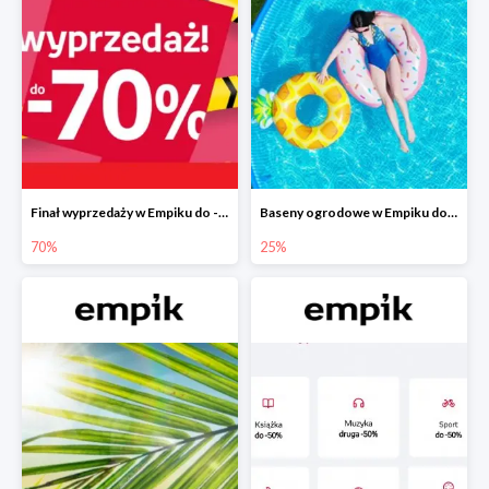
Finał wyprzedaży w Empiku do -70%
Baseny ogrodowe w Empiku do -25%
70%
25%