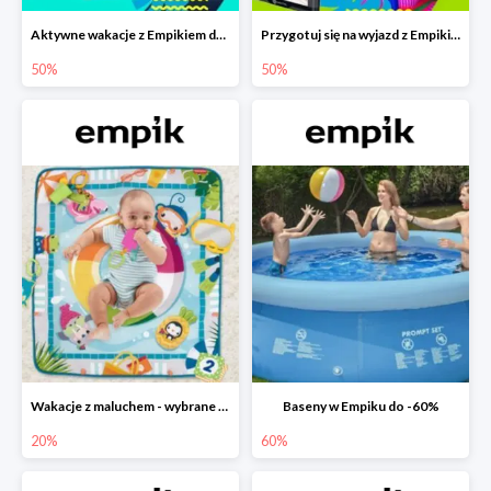
Aktywne wakacje z Empikiem do -50%
Przygotuj się na wyjazd z Empikiem - rabaty do -50%
50%
50%
Wakacje z maluchem - wybrane zabawki Fisher-Price w Empiku-20%
Baseny w Empiku do -60%
20%
60%