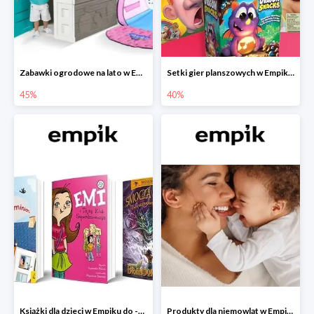
Zabawki ogrodowe na lato w Empiku do -45%
Setki gier planszowych w Empiku do -40%
45%
40%
Książki dla dzieci w Empiku do -45%
Produkty dla niemowląt w Empiku do -30%