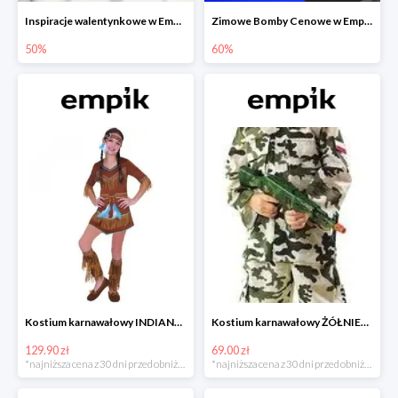
Inspiracje walentynkowe w Empiku do -50%
Zimowe Bomby Cenowe w Empiku do -60%
50%
60%
Kostium karnawałowy INDIANKA
Kostium karnawałowy ŻÓŁNIERZ
129.90 zł
69.00 zł
*najniższa cena z 30 dni przed obniżką
*najniższa cena z 30 dni przed obniżką