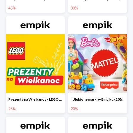
45%
30%
Prezenty na Wielkanoc - LEGO w Empiku do -25%
Ulubione marki w Empiku -20%
25%
20%