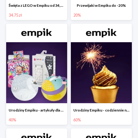
Święta z LEGO w Empiku od 34,75 zł
Przewijaki w Empiku do -20%
34.75 zł
20%
Urodziny Empiku - artykuły dla mamy i dziecka do -40%
Urodziny Empiku - codziennie nowe okazje nawet do -60%
40%
60%