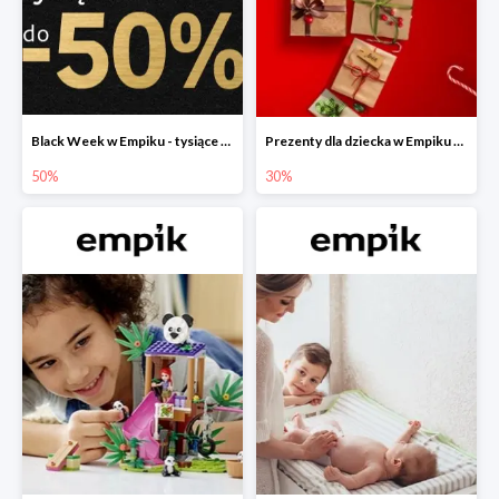
Black Week w Empiku - tysiące produktów do -50%
Prezenty dla dziecka w Empiku do -30%
50%
30%