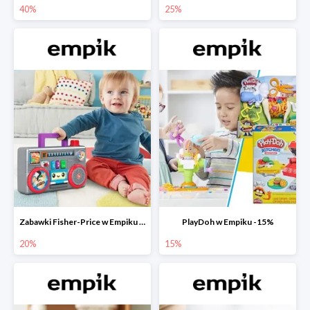
40%
25%
Zabawki Fisher-Price w Empiku do -20%
PlayDoh w Empiku -15%
20%
15%