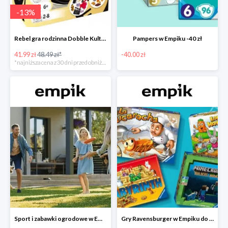
-
13
%
Rebel gra rodzinna Dobble Kultura w super cenie w Empiku Premium
Pampers w Empiku -40 zł
41.99 zł
48.49 zł*
-40.00 zł
*najniższa cena z 30 dni przed obniżką
Sport i zabawki ogrodowe w Empiku do -40%
Gry Ravensburger w Empiku do -25%