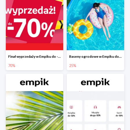
Finał wyprzedaży w Empiku do -70%
Baseny ogrodowe w Empiku do -25%
70%
25%