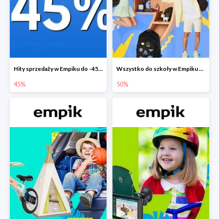
Hity sprzedaży w Empiku do -45%
Wszystko do szkoły w Empiku do -50%
45%
50%