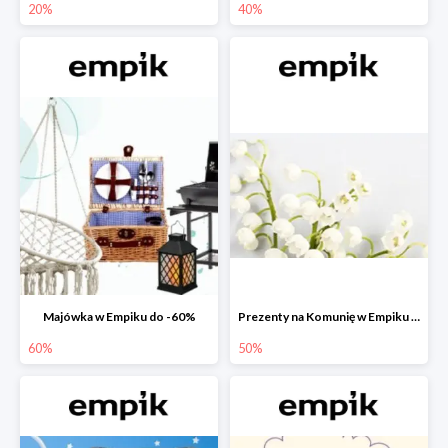
20%
40%
Majówka w Empiku do -60%
Prezenty na Komunię w Empiku do -50%
60%
50%