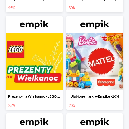
45%
30%
Prezenty na Wielkanoc - LEGO w Empiku do -25%
Ulubione marki w Empiku -20%
25%
20%