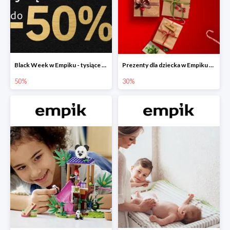
Black Week w Empiku - tysiące produktów do -50%
Prezenty dla dziecka w Empiku do -30%
50%
30%