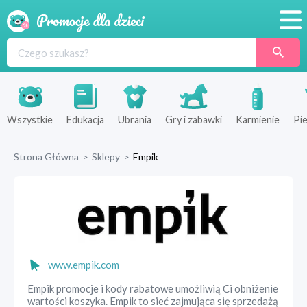
Promocje
Produkty
Sklepy
Wszystkie
Edukacja
Ubrania
Gry i zabawki
Karmienie
Pie
Blog
Strona Główna
>
Sklepy
>
Empik
Wyprawka
www.empik.com
Empik promocje i kody rabatowe umożliwią Ci obniżenie
wartości koszyka. Empik to sieć zajmująca się sprzedażą