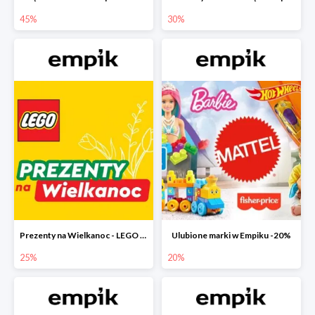
45%
30%
Prezenty na Wielkanoc - LEGO w Empiku do -25%
Ulubione marki w Empiku -20%
25%
20%