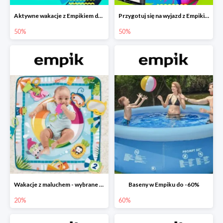
Aktywne wakacje z Empikiem do -50%
Przygotuj się na wyjazd z Empikiem - rabaty do -50%
50%
50%
Wakacje z maluchem - wybrane zabawki Fisher-Price w Empiku-20%
Baseny w Empiku do -60%
20%
60%