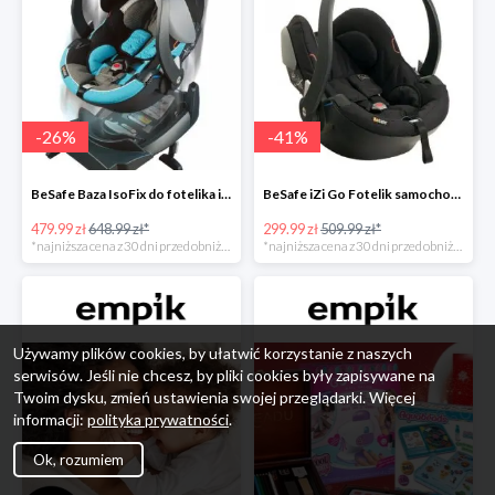
-
26
%
-
41
%
BeSafe Baza IsoFix do fotelika iZi Go -26%
BeSafe iZi Go Fotelik samochodowy, 0-13 kg, Czarny Cab -41%
479.99 zł
648.99 zł*
299.99 zł
509.99 zł*
*najniższa cena z 30 dni przed obniżką
*najniższa cena z 30 dni przed obniżką
Używamy plików cookies, by ułatwić korzystanie z naszych
serwisów. Jeśli nie chcesz, by pliki cookies były zapisywane na
Twoim dysku, zmień ustawienia swojej przeglądarki. Więcej
informacji:
polityka prywatności
.
Ok, rozumiem