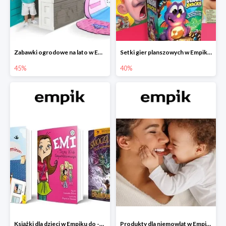
Zabawki ogrodowe na lato w Empiku do -45%
Setki gier planszowych w Empiku do -40%
45%
40%
Książki dla dzieci w Empiku do -45%
Produkty dla niemowląt w Empiku do -30%