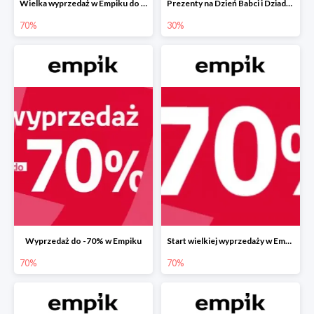
Wielka wyprzedaż w Empiku do -70%
Prezenty na Dzień Babci i Dziadka w Empiku do -30%
70%
30%
Wyprzedaż do -70% w Empiku
Start wielkiej wyprzedaży w Empiku do -70%
70%
70%