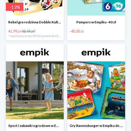
-
13
%
Rebel gra rodzinna Dobble Kultura w super cenie w Empiku Premium
Pampers w Empiku -40 zł
41.99 zł
48.49 zł*
-40.00 zł
*najniższa cena z 30 dni przed obniżką
Sport i zabawki ogrodowe w Empiku do -40%
Gry Ravensburger w Empiku do -25%