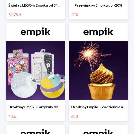
Święta z LEGO w Empiku od 34,75 zł
Przewijaki w Empiku do -20%
34.75 zł
20%
Urodziny Empiku - artykuły dla mamy i dziecka do -40%
Urodziny Empiku - codziennie nowe okazje nawet do -60%
40%
60%