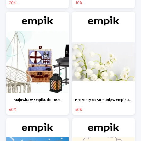
20%
40%
Majówka w Empiku do -60%
Prezenty na Komunię w Empiku do -50%
60%
50%