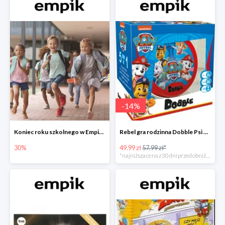
-
14
%
Koniec roku szkolnego w Empiku - prezenty dla dzieci i nauczycieli do -30%
Rebel gra rodzinna Dobble Psi Patrol w Empiku Premium
30%
49.99 zł
57.99 zł*
*najniższa cena z 30 dni przed obniżką