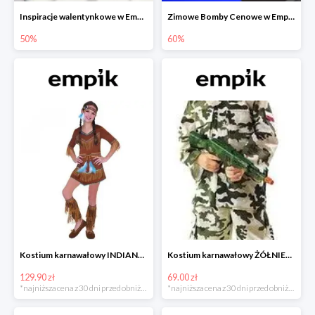
Inspiracje walentynkowe w Empiku do -50%
Zimowe Bomby Cenowe w Empiku do -60%
50%
60%
Kostium karnawałowy INDIANKA
Kostium karnawałowy ŻÓŁNIERZ
129.90 zł
69.00 zł
*najniższa cena z 30 dni przed obniżką
*najniższa cena z 30 dni przed obniżką