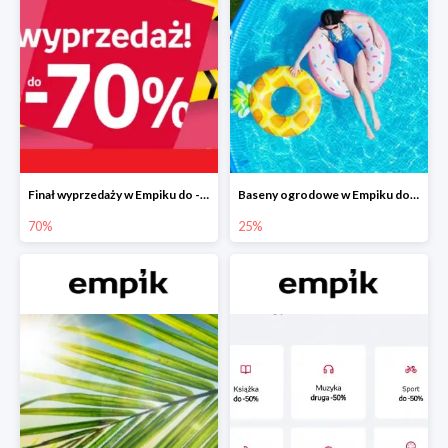
Finał wyprzedaży w Empiku do -70%
Baseny ogrodowe w Empiku do -25%
70%
25%