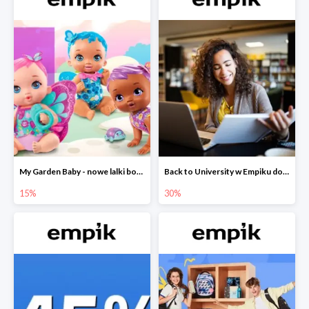
My Garden Baby - nowe lalki bobaski w Empiku do -15%
Back to University w Empiku do -30%
15%
30%