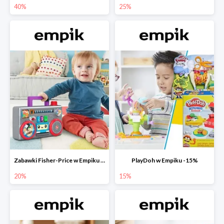
40%
25%
Zabawki Fisher-Price w Empiku do -20%
PlayDoh w Empiku -15%
20%
15%