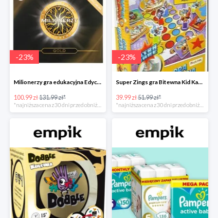
-
23
%
-
23
%
Milionerzy gra edukacyjna Edycja Gold w super cenie w Empiku Premium
Super Zings gra Bitewna Kid Kazom w super cenie w Empiku Premium
100.99 zł
131.99 zł*
39.99 zł
51.99 zł*
*najniższa cena z 30 dni przed obniżką
*najniższa cena z 30 dni przed obniżką