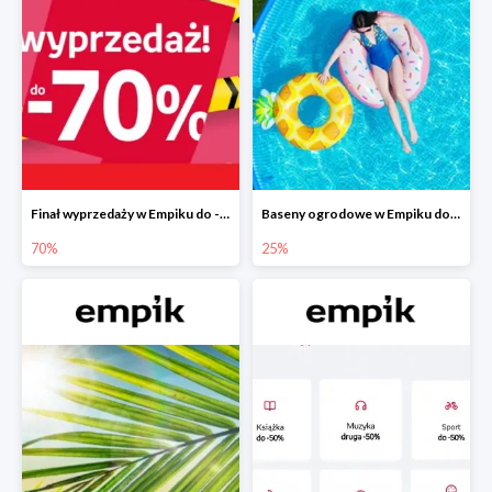
Finał wyprzedaży w Empiku do -70%
Baseny ogrodowe w Empiku do -25%
70%
25%