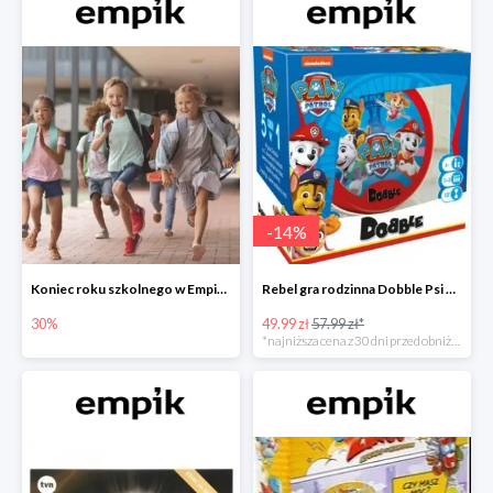
-
14
%
Koniec roku szkolnego w Empiku - prezenty dla dzieci i nauczycieli do -30%
Rebel gra rodzinna Dobble Psi Patrol w Empiku Premium
30%
49.99 zł
57.99 zł*
*najniższa cena z 30 dni przed obniżką