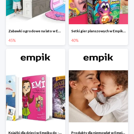
Zabawki ogrodowe na lato w Empiku do -45%
Setki gier planszowych w Empiku do -40%
45%
40%
Książki dla dzieci w Empiku do -45%
Produkty dla niemowląt w Empiku do -30%