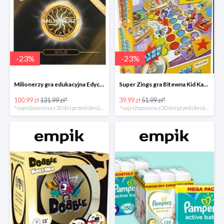
-
23
%
-
23
%
Milionerzy gra edukacyjna Edycja Gold w super cenie w Empiku Premium
Super Zings gra Bitewna Kid Kazom w super cenie w Empiku Premium
100.99 zł
131.99 zł*
39.99 zł
51.99 zł*
*najniższa cena z 30 dni przed obniżką
*najniższa cena z 30 dni przed obniżką