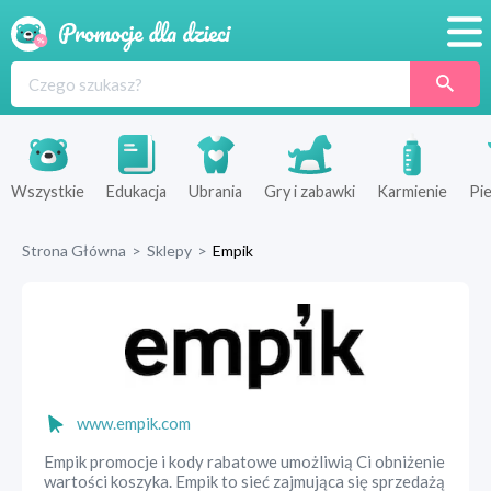
Promocje
Produkty
Sklepy
Wszystkie
Edukacja
Ubrania
Gry i zabawki
Karmienie
Pie
Blog
Strona Główna
>
Sklepy
>
Empik
Wyprawka
www.empik.com
Empik promocje i kody rabatowe umożliwią Ci obniżenie
wartości koszyka. Empik to sieć zajmująca się sprzedażą