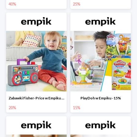
40%
25%
Zabawki Fisher-Price w Empiku do -20%
PlayDoh w Empiku -15%
20%
15%