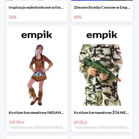
Inspiracje walentynkowe w Empiku do -50%
Zimowe Bomby Cenowe w Empiku do -60%
50%
60%
Kostium karnawałowy INDIANKA
Kostium karnawałowy ŻÓŁNIERZ
129.90 zł
69.00 zł
*najniższa cena z 30 dni przed obniżką
*najniższa cena z 30 dni przed obniżką