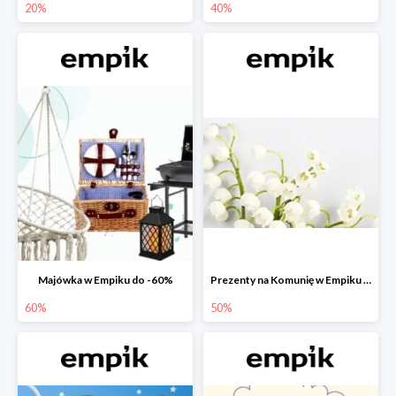
20%
40%
Majówka w Empiku do -60%
Prezenty na Komunię w Empiku do -50%
60%
50%