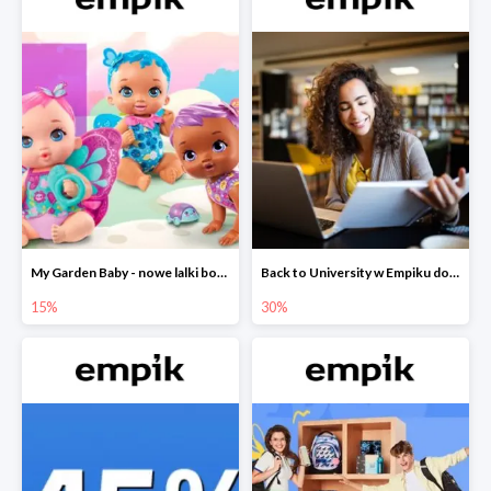
My Garden Baby - nowe lalki bobaski w Empiku do -15%
Back to University w Empiku do -30%
15%
30%