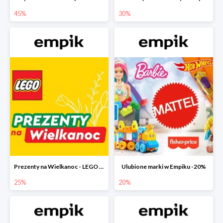
45%
30%
Prezenty na Wielkanoc - LEGO w Empiku do -25%
Ulubione marki w Empiku -20%
25%
20%