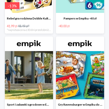
-
13
%
Rebel gra rodzinna Dobble Kultura w super cenie w Empiku Premium
Pampers w Empiku -40 zł
41.99 zł
48.49 zł*
-40.00 zł
*najniższa cena z 30 dni przed obniżką
Sport i zabawki ogrodowe w Empiku do -40%
Gry Ravensburger w Empiku do -25%