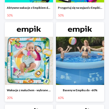
Aktywne wakacje z Empikiem do -50%
Przygotuj się na wyjazd z Empikiem - rabaty do -50%
50%
50%
Wakacje z maluchem - wybrane zabawki Fisher-Price w Empiku-20%
Baseny w Empiku do -60%
20%
60%