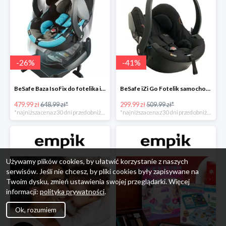
-
26
%
-
41
%
BeSafe Baza IsoFix do fotelika iZi Go -26%
BeSafe iZi Go Fotelik samochodowy, 0-13 kg, Czarny Cab -41%
479.99 zł
648.99 zł*
299.99 zł
509.99 zł*
*najniższa cena z 30 dni przed obniżką
*najniższa cena z 30 dni przed obniżką
Używamy plików cookies, by ułatwić korzystanie z naszych
serwisów. Jeśli nie chcesz, by pliki cookies były zapisywane na
Twoim dysku, zmień ustawienia swojej przeglądarki. Więcej
informacji:
polityka prywatności
.
Ok, rozumiem