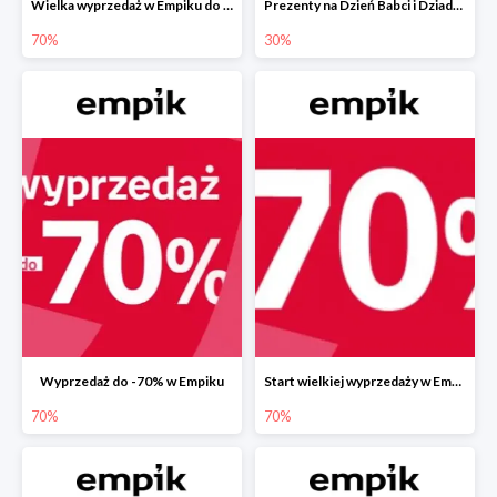
Wielka wyprzedaż w Empiku do -70%
Prezenty na Dzień Babci i Dziadka w Empiku do -30%
70%
30%
Wyprzedaż do -70% w Empiku
Start wielkiej wyprzedaży w Empiku do -70%
70%
70%