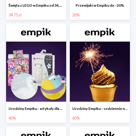
Święta z LEGO w Empiku od 34,75 zł
Przewijaki w Empiku do -20%
34.75 zł
20%
Urodziny Empiku - artykuły dla mamy i dziecka do -40%
Urodziny Empiku - codziennie nowe okazje nawet do -60%
40%
60%