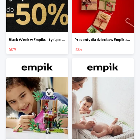
Black Week w Empiku - tysiące produktów do -50%
Prezenty dla dziecka w Empiku do -30%
50%
30%