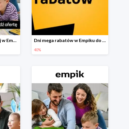
Festiwal książki dziecięcej w Empiku do -40%
Dni mega rabatów w Empiku do -40%
40%