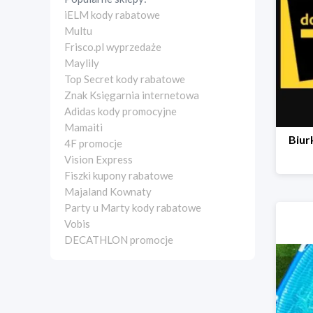
iELM kody rabatowe
Multu
Frisco.pl wyprzedaże
Maylily
Top Secret kody rabatowe
Znak Księgarnia internetowa
Adidas kody promocyjne
Mamaiti
Biur
4F promocje
Vision Express
Fiszki kupony rabatowe
Majaland Kownaty
Party u Marty kody rabatowe
Vobis
DECATHLON promocje