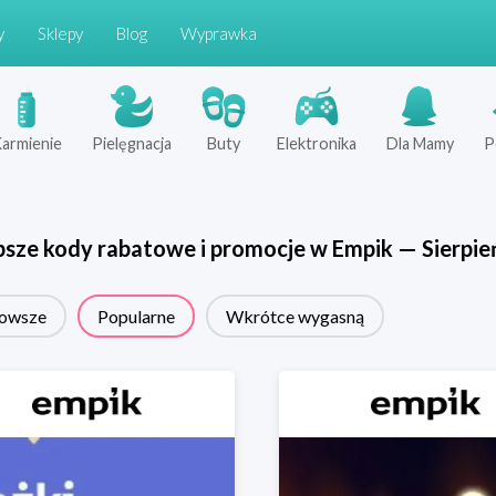
y
Sklepy
Blog
Wyprawka
armienie
Pielęgnacja
Buty
Elektronika
Dla Mamy
P
psze kody rabatowe i promocje w
Empik
—
Sierpie
owsze
Popularne
Wkrótce wygasną