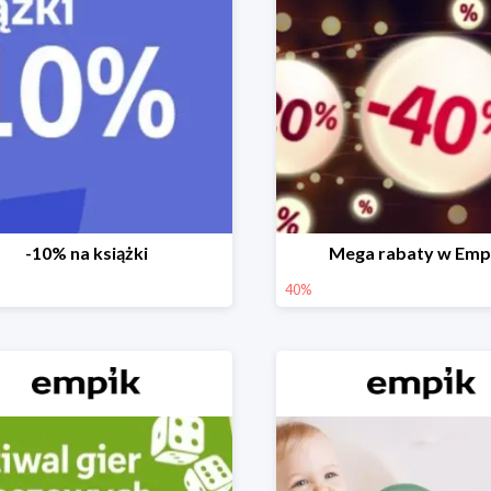
-10% na książki
Mega rabaty w Emp
40%