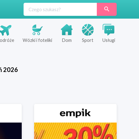
odróże
Wózki i foteliki
Dom
Sport
Usługi
ń
2026