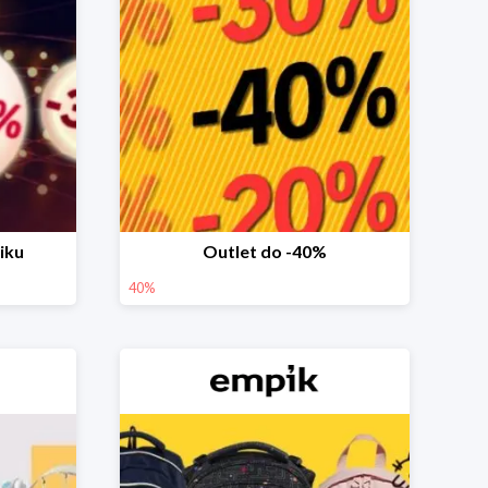
iku
Outlet do -40%
40%