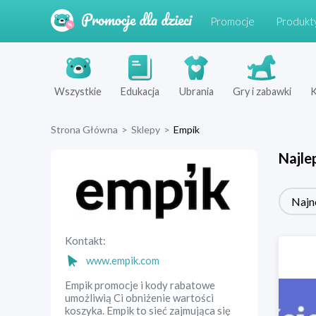
Promocje
Produkt
Wszystkie
Edukacja
Ubrania
Gry i zabawki
K
Strona Główna
>
Sklepy
>
Empik
Najle
Najn
Kontakt:
www.empik.com
Empik promocje i kody rabatowe
umożliwią Ci obniżenie wartości
koszyka. Empik to sieć zajmująca się