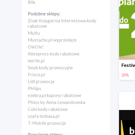
Blik
Podobne sklepy:
Znak Księgarnia internetowa kody
rabatowe
Multu
Mustache.pl wyprzedaże
OleOle!
Aliexpress kody rabatowe
merlin.pl
Smyk kody promocyjne
Frisco.pl
20%
Lidl promocje
Philips
ezebra.pl kupony rabatowe
Phlov by Anna Lewandowska
Cobi kody rabatowe
szafa-bobasa.pl
T-Mobile promocje
Popularne sklepy: