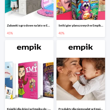
Zabawki ogrodowe na lato w Empiku do -45%
Setki gier planszowych w Empiku do -40%
45%
40%
Książki dla dzieci w Empiku do -45%
Produkty dla niemowląt w Empiku do -30%