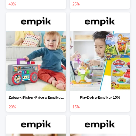
40%
25%
Zabawki Fisher-Price w Empiku do -20%
PlayDoh w Empiku -15%
20%
15%