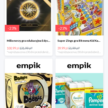
-
23
%
-
23
%
Milionerzy gra edukacyjna Edycja Gold w super cenie w Empiku Premium
Super Zings gra Bitewna Kid Kazom w super cenie w Empiku Premium
100.99 zł
131.99 zł*
39.99 zł
51.99 zł*
*najniższa cena z 30 dni przed obniżką
*najniższa cena z 30 dni przed obniżką