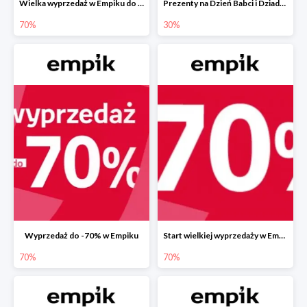
Wielka wyprzedaż w Empiku do -70%
Prezenty na Dzień Babci i Dziadka w Empiku do -30%
70%
30%
Wyprzedaż do -70% w Empiku
Start wielkiej wyprzedaży w Empiku do -70%
70%
70%