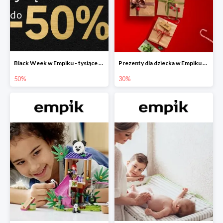
Black Week w Empiku - tysiące produktów do -50%
Prezenty dla dziecka w Empiku do -30%
50%
30%