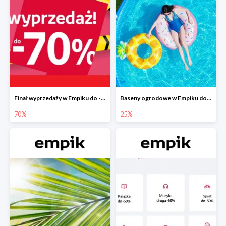
Finał wyprzedaży w Empiku do -70%
Baseny ogrodowe w Empiku do -25%
70%
25%