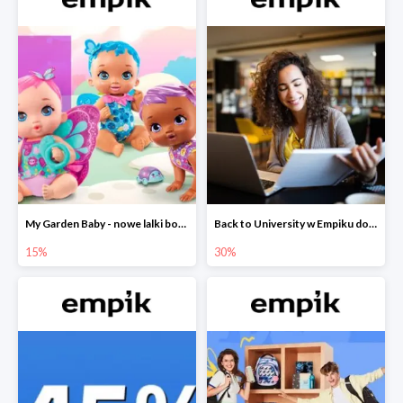
My Garden Baby - nowe lalki bobaski w Empiku do -15%
Back to University w Empiku do -30%
15%
30%