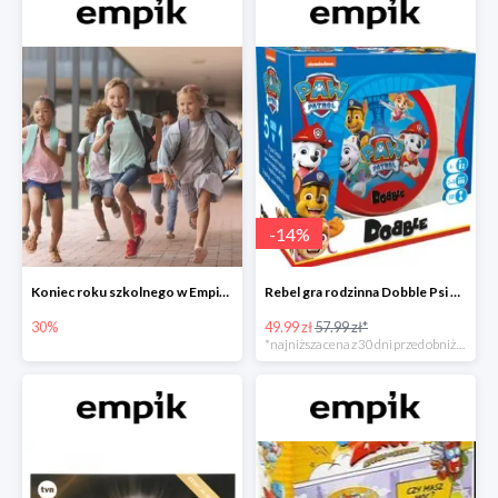
-
14
%
Koniec roku szkolnego w Empiku - prezenty dla dzieci i nauczycieli do -30%
Rebel gra rodzinna Dobble Psi Patrol w Empiku Premium
30%
49.99 zł
57.99 zł*
*najniższa cena z 30 dni przed obniżką