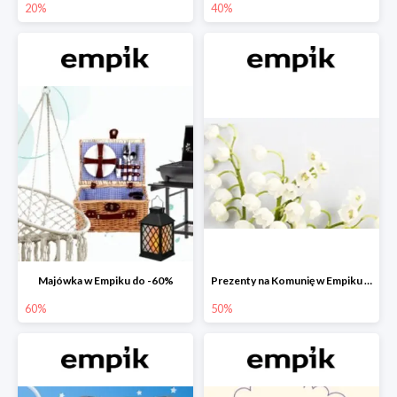
20%
40%
Majówka w Empiku do -60%
Prezenty na Komunię w Empiku do -50%
60%
50%