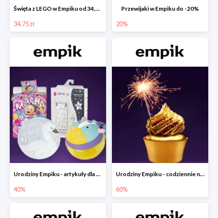
Święta z LEGO w Empiku od 34,75 zł
Przewijaki w Empiku do -20%
34.75 zł
20%
Urodziny Empiku - artykuły dla mamy i dziecka do -40%
Urodziny Empiku - codziennie nowe okazje nawet do -60%
40%
60%