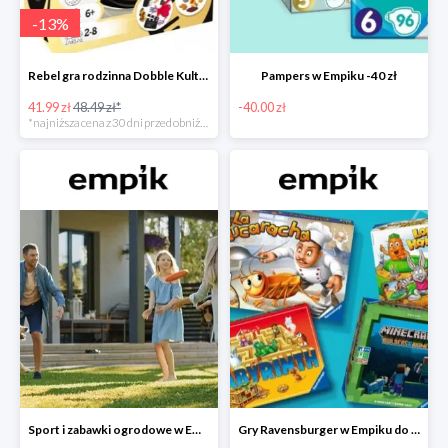
-
13
%
Rebel gra rodzinna Dobble Kultura w super cenie w Empiku Premium
Pampers w Empiku -40 zł
41.99 zł
48.49 zł*
-40.00 zł
*najniższa cena z 30 dni przed obniżką
Sport i zabawki ogrodowe w Empiku do -40%
Gry Ravensburger w Empiku do -25%