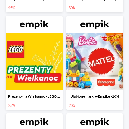
45%
30%
Prezenty na Wielkanoc - LEGO w Empiku do -25%
Ulubione marki w Empiku -20%
25%
20%