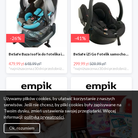
-
26
%
-
41
%
BeSafe Baza IsoFix do fotelika iZi Go -26%
BeSafe iZi Go Fotelik samochodowy, 0-13 kg, Czarny Cab -41%
479.99 zł
648.99 zł*
299.99 zł
509.99 zł*
*najniższa cena z 30 dni przed obniżką
*najniższa cena z 30 dni przed obniżką
Używamy plików cookies, by ułatwić korzystanie z naszych
serwisów. Jeśli nie chcesz, by pliki cookies były zapisywane na
Twoim dysku, zmień ustawienia swojej przeglądarki. Więcej
informacji:
polityka prywatności
.
Ok, rozumiem