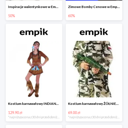
Inspiracje walentynkowe w Empiku do -50%
Zimowe Bomby Cenowe w Empiku do -60%
50%
60%
Kostium karnawałowy INDIANKA
Kostium karnawałowy ŻÓŁNIERZ
129.90 zł
69.00 zł
*najniższa cena z 30 dni przed obniżką
*najniższa cena z 30 dni przed obniżką