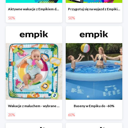
Aktywne wakacje z Empikiem do -50%
Przygotuj się na wyjazd z Empikiem - rabaty do -50%
50%
50%
Wakacje z maluchem - wybrane zabawki Fisher-Price w Empiku-20%
Baseny w Empiku do -60%
20%
60%