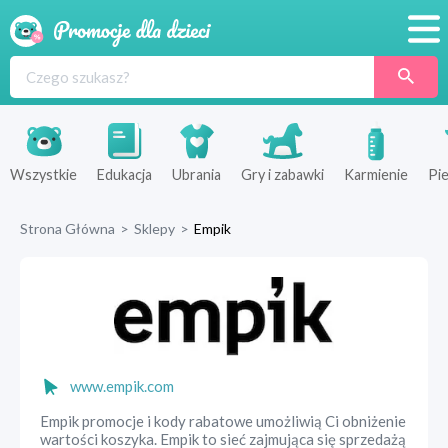
Promocje
Produkty
Sklepy
Wszystkie
Edukacja
Ubrania
Gry i zabawki
Karmienie
Pie
Blog
Strona Główna
>
Sklepy
>
Empik
Wyprawka
www.empik.com
Empik promocje i kody rabatowe umożliwią Ci obniżenie
wartości koszyka. Empik to sieć zajmująca się sprzedażą