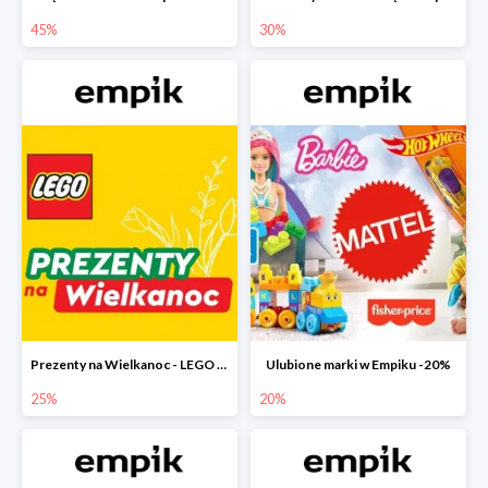
45%
30%
Prezenty na Wielkanoc - LEGO w Empiku do -25%
Ulubione marki w Empiku -20%
25%
20%