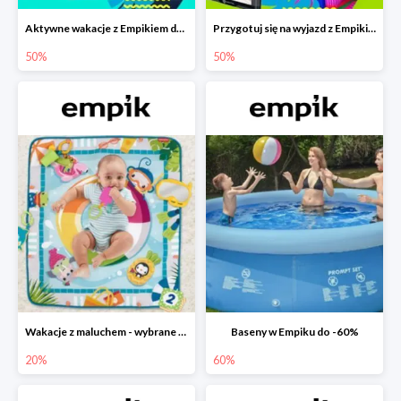
Aktywne wakacje z Empikiem do -50%
Przygotuj się na wyjazd z Empikiem - rabaty do -50%
50%
50%
Wakacje z maluchem - wybrane zabawki Fisher-Price w Empiku-20%
Baseny w Empiku do -60%
20%
60%