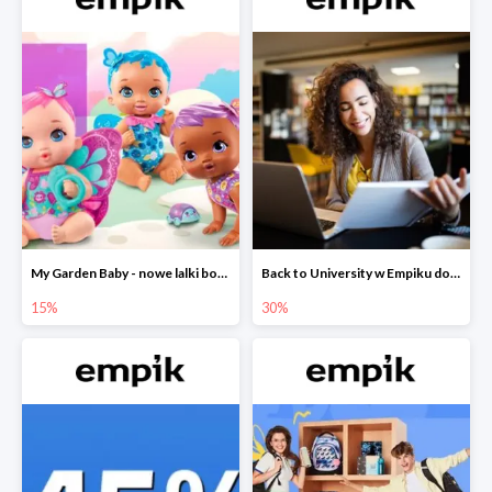
My Garden Baby - nowe lalki bobaski w Empiku do -15%
Back to University w Empiku do -30%
15%
30%