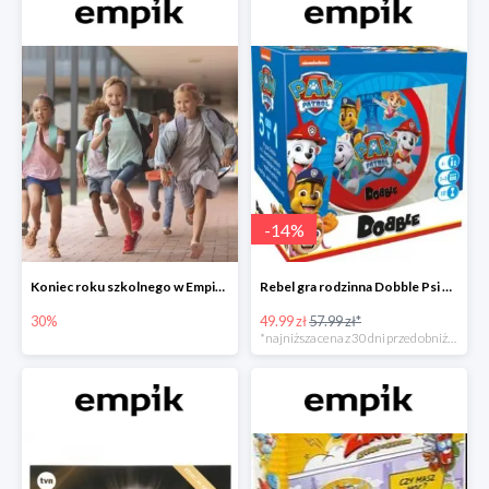
-
14
%
Koniec roku szkolnego w Empiku - prezenty dla dzieci i nauczycieli do -30%
Rebel gra rodzinna Dobble Psi Patrol w Empiku Premium
30%
49.99 zł
57.99 zł*
*najniższa cena z 30 dni przed obniżką