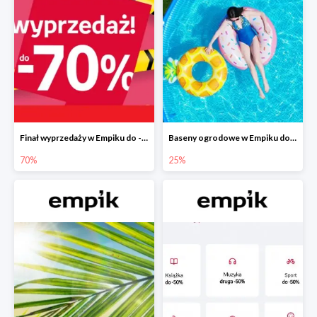
Finał wyprzedaży w Empiku do -70%
Baseny ogrodowe w Empiku do -25%
70%
25%