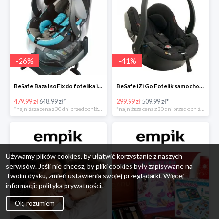
-
26
%
-
41
%
BeSafe Baza IsoFix do fotelika iZi Go -26%
BeSafe iZi Go Fotelik samochodowy, 0-13 kg, Czarny Cab -41%
479.99 zł
648.99 zł*
299.99 zł
509.99 zł*
*najniższa cena z 30 dni przed obniżką
*najniższa cena z 30 dni przed obniżką
Używamy plików cookies, by ułatwić korzystanie z naszych
serwisów. Jeśli nie chcesz, by pliki cookies były zapisywane na
Twoim dysku, zmień ustawienia swojej przeglądarki. Więcej
informacji:
polityka prywatności
.
Ok, rozumiem