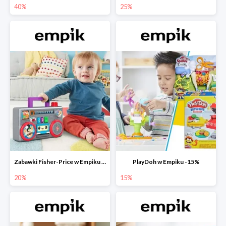
40%
25%
Zabawki Fisher-Price w Empiku do -20%
PlayDoh w Empiku -15%
20%
15%