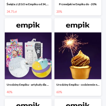
Święta z LEGO w Empiku od 34,75 zł
Przewijaki w Empiku do -20%
34.75 zł
20%
Urodziny Empiku - artykuły dla mamy i dziecka do -40%
Urodziny Empiku - codziennie nowe okazje nawet do -60%
40%
60%