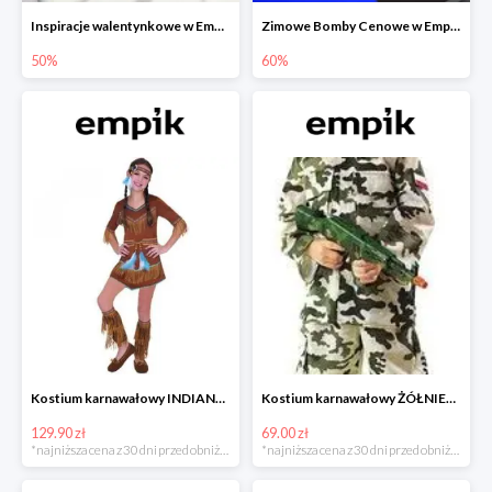
Inspiracje walentynkowe w Empiku do -50%
Zimowe Bomby Cenowe w Empiku do -60%
50%
60%
Kostium karnawałowy INDIANKA
Kostium karnawałowy ŻÓŁNIERZ
129.90 zł
69.00 zł
*najniższa cena z 30 dni przed obniżką
*najniższa cena z 30 dni przed obniżką