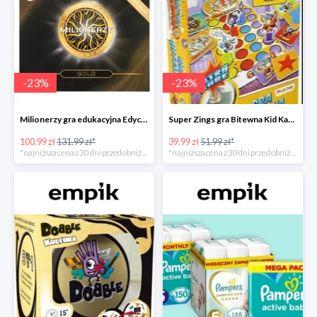
-
23
%
-
23
%
Milionerzy gra edukacyjna Edycja Gold w super cenie w Empiku Premium
Super Zings gra Bitewna Kid Kazom w super cenie w Empiku Premium
100.99 zł
131.99 zł*
39.99 zł
51.99 zł*
*najniższa cena z 30 dni przed obniżką
*najniższa cena z 30 dni przed obniżką