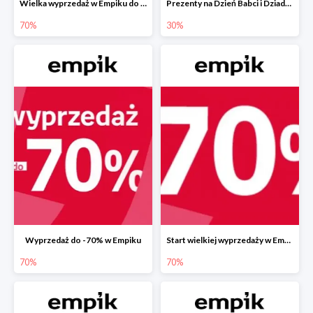
Wielka wyprzedaż w Empiku do -70%
Prezenty na Dzień Babci i Dziadka w Empiku do -30%
70%
30%
Wyprzedaż do -70% w Empiku
Start wielkiej wyprzedaży w Empiku do -70%
70%
70%