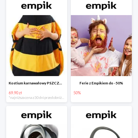
Kostium karnawałowy PSZCZÓŁKA
Ferie z Empikiem do -50%
69.90 zł
50%
*najniższa cena z 30 dni przed obniżką