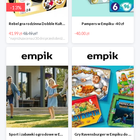
-
13
%
Rebel gra rodzinna Dobble Kultura w super cenie w Empiku Premium
Pampers w Empiku -40 zł
41.99 zł
48.49 zł*
-40.00 zł
*najniższa cena z 30 dni przed obniżką
Sport i zabawki ogrodowe w Empiku do -40%
Gry Ravensburger w Empiku do -25%