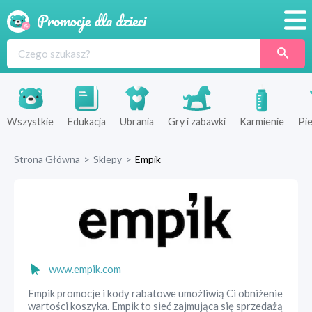
Promocje
Produkty
Sklepy
Wszystkie
Edukacja
Ubrania
Gry i zabawki
Karmienie
Pie
Blog
Strona Główna
>
Sklepy
>
Empik
Wyprawka
www.empik.com
Empik promocje i kody rabatowe umożliwią Ci obniżenie
wartości koszyka. Empik to sieć zajmująca się sprzedażą