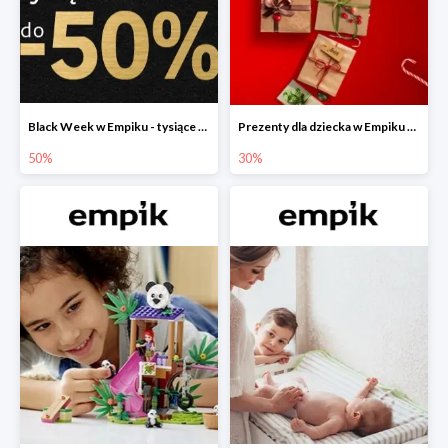
Black Week w Empiku - tysiące produktów do -50%
Prezenty dla dziecka w Empiku do -30%
50%
30%