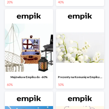
20%
40%
Majówka w Empiku do -60%
Prezenty na Komunię w Empiku do -50%
60%
50%