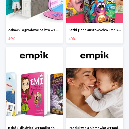
Zabawki ogrodowe na lato w Empiku do -45%
Setki gier planszowych w Empiku do -40%
45%
40%
Książki dla dzieci w Empiku do -45%
Produkty dla niemowląt w Empiku do -30%