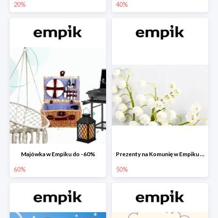
20%
40%
Majówka w Empiku do -60%
Prezenty na Komunię w Empiku do -50%
60%
50%