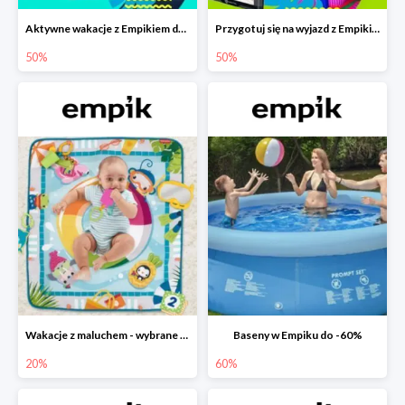
Aktywne wakacje z Empikiem do -50%
Przygotuj się na wyjazd z Empikiem - rabaty do -50%
50%
50%
Wakacje z maluchem - wybrane zabawki Fisher-Price w Empiku-20%
Baseny w Empiku do -60%
20%
60%