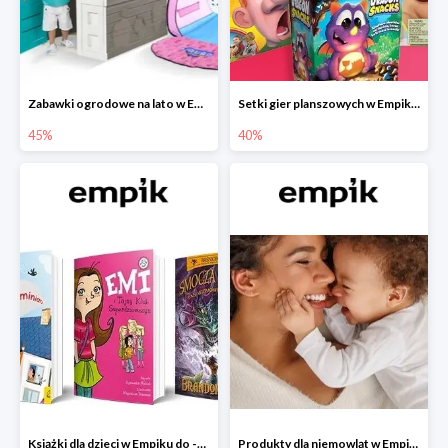
Zabawki ogrodowe na lato w Empiku do -45%
Setki gier planszowych w Empiku do -40%
45%
40%
Książki dla dzieci w Empiku do -45%
Produkty dla niemowląt w Empiku do -30%