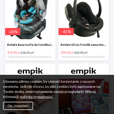
-
26
%
-
41
%
BeSafe Baza IsoFix do fotelika iZi Go -26%
BeSafe iZi Go Fotelik samochodowy, 0-13 kg, Czarny Cab -41%
479.99 zł
648.99 zł*
299.99 zł
509.99 zł*
*najniższa cena z 30 dni przed obniżką
*najniższa cena z 30 dni przed obniżką
Używamy plików cookies, by ułatwić korzystanie z naszych
serwisów. Jeśli nie chcesz, by pliki cookies były zapisywane na
Twoim dysku, zmień ustawienia swojej przeglądarki. Więcej
informacji:
polityka prywatności
.
Ok, rozumiem