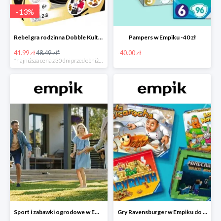
-
13
%
Rebel gra rodzinna Dobble Kultura w super cenie w Empiku Premium
Pampers w Empiku -40 zł
41.99 zł
48.49 zł*
-40.00 zł
*najniższa cena z 30 dni przed obniżką
Sport i zabawki ogrodowe w Empiku do -40%
Gry Ravensburger w Empiku do -25%