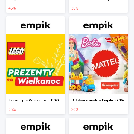
45%
30%
Prezenty na Wielkanoc - LEGO w Empiku do -25%
Ulubione marki w Empiku -20%
25%
20%