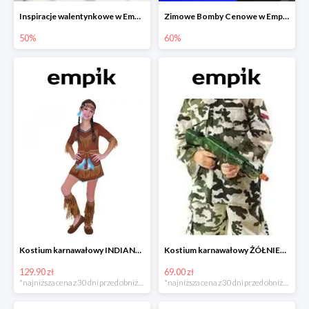
Inspiracje walentynkowe w Empiku do -50%
Zimowe Bomby Cenowe w Empiku do -60%
50%
60%
Kostium karnawałowy INDIANKA
Kostium karnawałowy ŻÓŁNIERZ
129.90 zł
69.00 zł
*najniższa cena z 30 dni przed obniżką
*najniższa cena z 30 dni przed obniżką