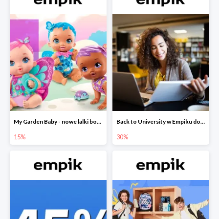
My Garden Baby - nowe lalki bobaski w Empiku do -15%
Back to University w Empiku do -30%
15%
30%