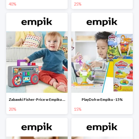
40%
25%
Zabawki Fisher-Price w Empiku do -20%
PlayDoh w Empiku -15%
20%
15%