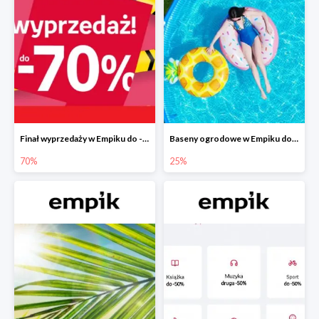
Finał wyprzedaży w Empiku do -70%
Baseny ogrodowe w Empiku do -25%
70%
25%