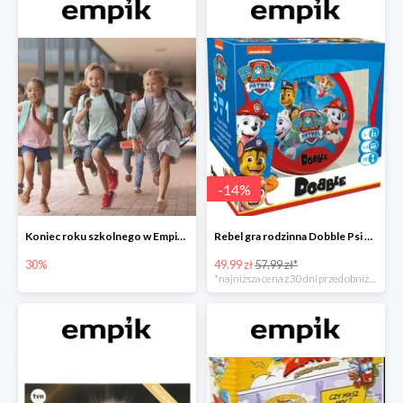
-
14
%
Koniec roku szkolnego w Empiku - prezenty dla dzieci i nauczycieli do -30%
Rebel gra rodzinna Dobble Psi Patrol w Empiku Premium
30%
49.99 zł
57.99 zł*
*najniższa cena z 30 dni przed obniżką