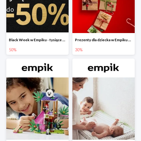
Black Week w Empiku - tysiące produktów do -50%
Prezenty dla dziecka w Empiku do -30%
50%
30%