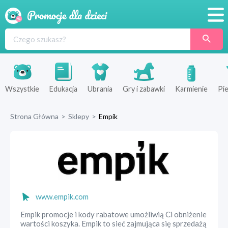
Promocje
Produkty
Sklepy
Wszystkie
Edukacja
Ubrania
Gry i zabawki
Karmienie
Pie
Blog
Strona Główna
>
Sklepy
>
Empik
Wyprawka
www.empik.com
Empik promocje i kody rabatowe umożliwią Ci obniżenie
wartości koszyka. Empik to sieć zajmująca się sprzedażą