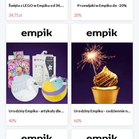
Święta z LEGO w Empiku od 34,75 zł
Przewijaki w Empiku do -20%
34.75 zł
20%
Urodziny Empiku - artykuły dla mamy i dziecka do -40%
Urodziny Empiku - codziennie nowe okazje nawet do -60%
40%
60%