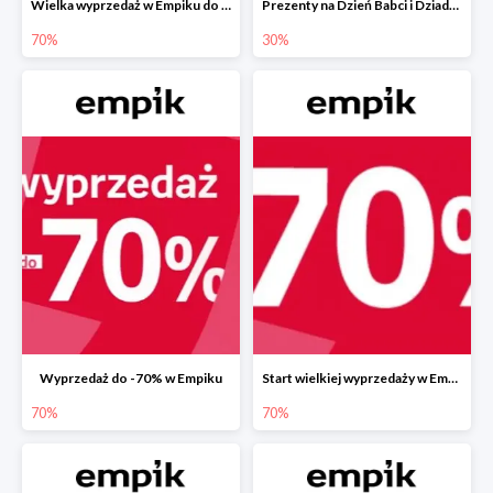
Wielka wyprzedaż w Empiku do -70%
Prezenty na Dzień Babci i Dziadka w Empiku do -30%
70%
30%
Wyprzedaż do -70% w Empiku
Start wielkiej wyprzedaży w Empiku do -70%
70%
70%