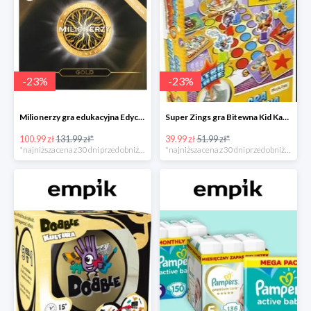
-
23
%
-
23
%
Milionerzy gra edukacyjna Edycja Gold w super cenie w Empiku Premium
Super Zings gra Bitewna Kid Kazom w super cenie w Empiku Premium
100.99 zł
131.99 zł*
39.99 zł
51.99 zł*
*najniższa cena z 30 dni przed obniżką
*najniższa cena z 30 dni przed obniżką