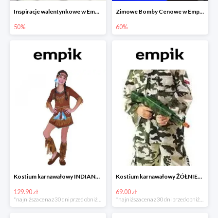
Inspiracje walentynkowe w Empiku do -50%
Zimowe Bomby Cenowe w Empiku do -60%
50%
60%
Kostium karnawałowy INDIANKA
Kostium karnawałowy ŻÓŁNIERZ
129.90 zł
69.00 zł
*najniższa cena z 30 dni przed obniżką
*najniższa cena z 30 dni przed obniżką