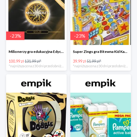
-
23
%
-
23
%
Milionerzy gra edukacyjna Edycja Gold w super cenie w Empiku Premium
Super Zings gra Bitewna Kid Kazom w super cenie w Empiku Premium
100.99 zł
131.99 zł*
39.99 zł
51.99 zł*
*najniższa cena z 30 dni przed obniżką
*najniższa cena z 30 dni przed obniżką