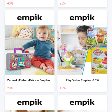
40%
25%
Zabawki Fisher-Price w Empiku do -20%
PlayDoh w Empiku -15%
20%
15%