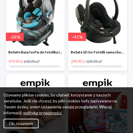
-
26
%
-
41
%
BeSafe Baza IsoFix do fotelika iZi Go -26%
BeSafe iZi Go Fotelik samochodowy, 0-13 kg, Czarny Cab -41%
479.99 zł
648.99 zł*
299.99 zł
509.99 zł*
*najniższa cena z 30 dni przed obniżką
*najniższa cena z 30 dni przed obniżką
Używamy plików cookies, by ułatwić korzystanie z naszych
serwisów. Jeśli nie chcesz, by pliki cookies były zapisywane na
Twoim dysku, zmień ustawienia swojej przeglądarki. Więcej
informacji:
polityka prywatności
.
Ok, rozumiem