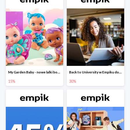
My Garden Baby - nowe lalki bobaski w Empiku do -15%
Back to University w Empiku do -30%
15%
30%