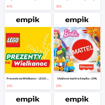
45%
30%
Prezenty na Wielkanoc - LEGO w Empiku do -25%
Ulubione marki w Empiku -20%
25%
20%