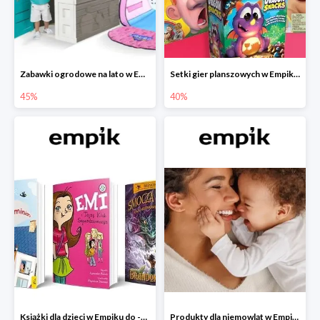
Zabawki ogrodowe na lato w Empiku do -45%
Setki gier planszowych w Empiku do -40%
45%
40%
Książki dla dzieci w Empiku do -45%
Produkty dla niemowląt w Empiku do -30%