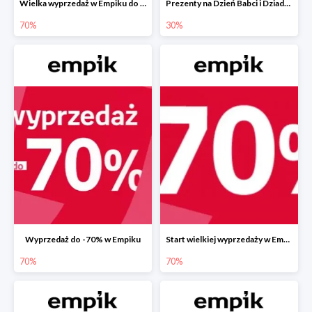
Wielka wyprzedaż w Empiku do -70%
Prezenty na Dzień Babci i Dziadka w Empiku do -30%
70%
30%
Wyprzedaż do -70% w Empiku
Start wielkiej wyprzedaży w Empiku do -70%
70%
70%