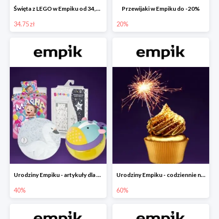
Święta z LEGO w Empiku od 34,75 zł
Przewijaki w Empiku do -20%
34.75 zł
20%
Urodziny Empiku - artykuły dla mamy i dziecka do -40%
Urodziny Empiku - codziennie nowe okazje nawet do -60%
40%
60%