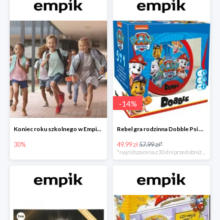
-
14
%
Koniec roku szkolnego w Empiku - prezenty dla dzieci i nauczycieli do -30%
Rebel gra rodzinna Dobble Psi Patrol w Empiku Premium
30%
49.99 zł
57.99 zł*
*najniższa cena z 30 dni przed obniżką