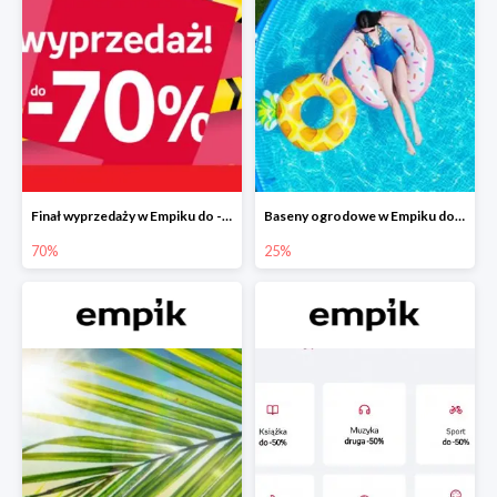
Finał wyprzedaży w Empiku do -70%
Baseny ogrodowe w Empiku do -25%
70%
25%