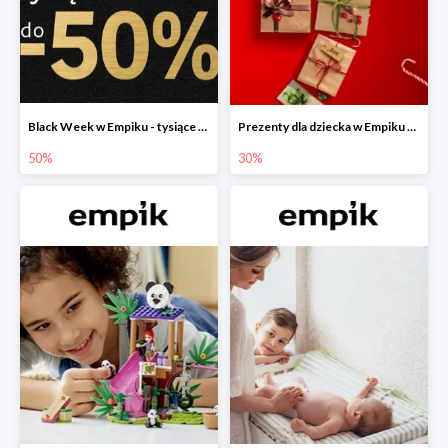
Black Week w Empiku - tysiące produktów do -50%
Prezenty dla dziecka w Empiku do -30%
50%
30%