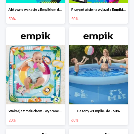
Aktywne wakacje z Empikiem do -50%
Przygotuj się na wyjazd z Empikiem - rabaty do -50%
50%
50%
Wakacje z maluchem - wybrane zabawki Fisher-Price w Empiku-20%
Baseny w Empiku do -60%
20%
60%