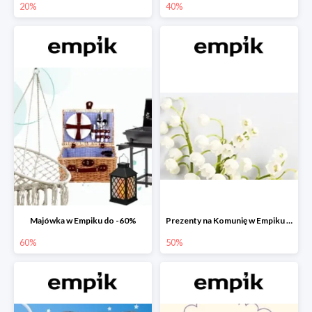
20%
40%
Majówka w Empiku do -60%
Prezenty na Komunię w Empiku do -50%
60%
50%