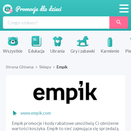
Promocje
Produkty
Sklepy
Wszystkie
Edukacja
Ubrania
Gry i zabawki
Karmienie
Pie
Blog
Strona Główna
>
Sklepy
>
Empik
Wyprawka
www.empik.com
Empik promocje i kody rabatowe umożliwią Ci obniżenie
wartości koszyka. Empik to sieć zajmująca się sprzedażą