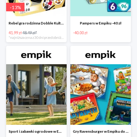
-
13
%
Rebel gra rodzinna Dobble Kultura w super cenie w Empiku Premium
Pampers w Empiku -40 zł
41.99 zł
48.49 zł*
-40.00 zł
*najniższa cena z 30 dni przed obniżką
Sport i zabawki ogrodowe w Empiku do -40%
Gry Ravensburger w Empiku do -25%