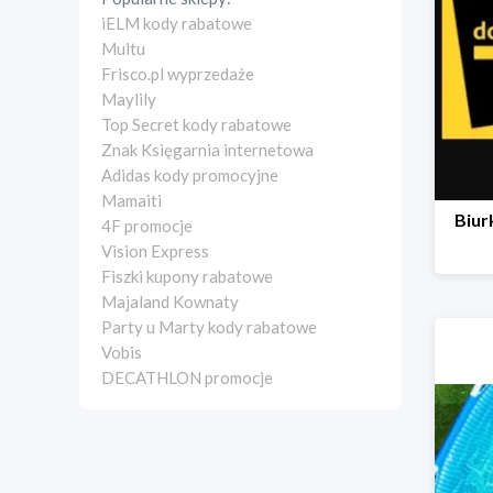
iELM kody rabatowe
Multu
Frisco.pl wyprzedaże
Maylily
Top Secret kody rabatowe
Znak Księgarnia internetowa
Adidas kody promocyjne
Mamaiti
Biur
4F promocje
Vision Express
Fiszki kupony rabatowe
Majaland Kownaty
Party u Marty kody rabatowe
Vobis
DECATHLON promocje