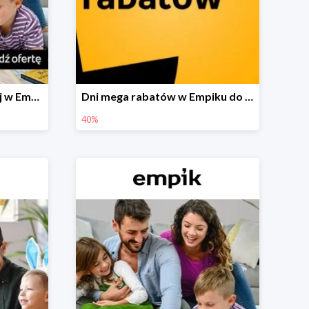
Festiwal książki dziecięcej w Empiku do -40%
Dni mega rabatów w Empiku do -40%
40%