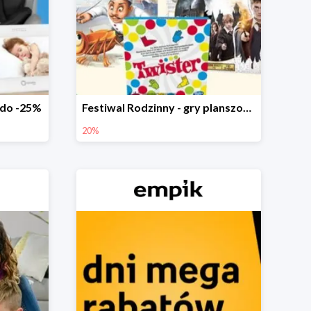
 do -25%
Festiwal Rodzinny - gry planszowe w Empiku do -20%
20%