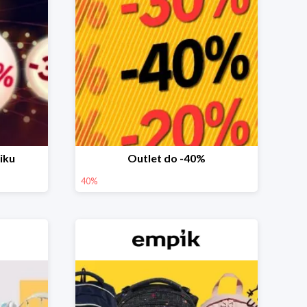
iku
Outlet do -40%
40%