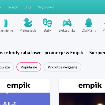
y
Sklepy
Blog
Wyprawka
armienie
Pielęgnacja
Buty
Elektronika
Dla Mamy
P
psze kody rabatowe i promocje w
Empik
—
Sierpie
owsze
Popularne
Wkrótce wygasną