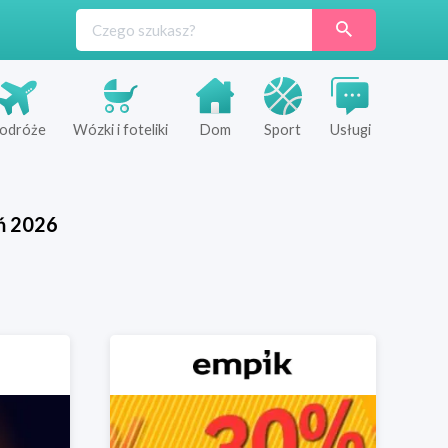
odróże
Wózki i foteliki
Dom
Sport
Usługi
ń
2026