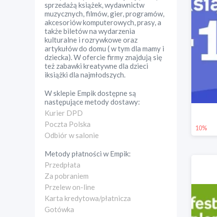
sprzedażą książek, wydawnictw
muzycznych, filmów, gier, programów,
akcesoriów komputerowych, prasy, a
także biletów na wydarzenia
kulturalne i rozrywkowe oraz
artykułów do domu ( w tym dla mamy i
dziecka). W ofercie firmy znajdują się
też zabawki kreatywne dla dzieci
iksiążki dla najmłodszych.
W sklepie
Empik
dostępne są
następujące metody dostawy:
Kurier DPD
Poczta Polska
10%
Odbiór w salonie
Metody płatności w
Empik
:
Przedpłata
Za pobraniem
Przelew on-line
Karta kredytowa/płatnicza
Gotówka