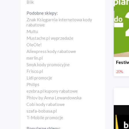
Blik
Podobne sklepy:
Znak Księgarnia internetowa kody
rabatowe
Multu
Mustache.pl wyprzedaże
OleOle!
Aliexpress kody rabatowe
merlin.pl
Smyk kody promocyjne
Frisco.pl
20%
Lidl promocje
Philips
ezebra.pl kupony rabatowe
Phlov by Anna Lewandowska
Cobi kody rabatowe
szafa-bobasa.pl
T-Mobile promocje
Popularne sklepy: