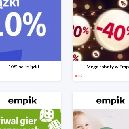
-10% na książki
Mega rabaty w Emp
40%