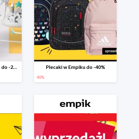
Marka Ricokids w Empiku do -20%
Plecaki w Empiku do -40%
40%