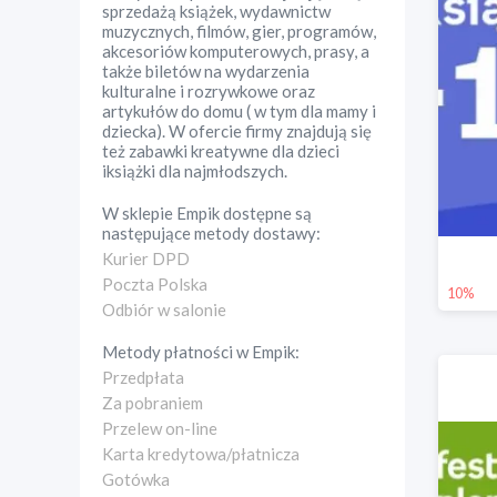
sprzedażą książek, wydawnictw
muzycznych, filmów, gier, programów,
akcesoriów komputerowych, prasy, a
także biletów na wydarzenia
kulturalne i rozrywkowe oraz
artykułów do domu ( w tym dla mamy i
dziecka). W ofercie firmy znajdują się
też zabawki kreatywne dla dzieci
iksiążki dla najmłodszych.
W sklepie
Empik
dostępne są
następujące metody dostawy:
Kurier DPD
Poczta Polska
10%
Odbiór w salonie
Metody płatności w
Empik
:
Przedpłata
Za pobraniem
Przelew on-line
Karta kredytowa/płatnicza
Gotówka