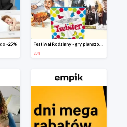
 do -25%
Festiwal Rodzinny - gry planszowe w Empiku do -20%
20%