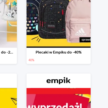
Marka Ricokids w Empiku do -20%
Plecaki w Empiku do -40%
40%