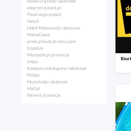
Nowa Era kody rabatowe
nieprzeczytane.pl
Plush wyprzedaże
Natuli
Link4 Mama kody rabatowe
MamaGama
urwis.pl kody promocyjne
Szumisie
Mustache.pl promocje
Biur
tołpa.
Komputronik kupony rabatowe
Philips
Muza kody rabatowe
Mall.pl
Neonet promocje