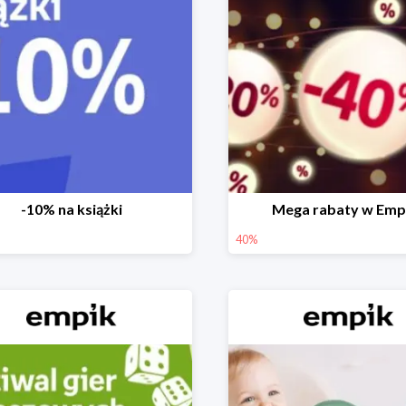
-10% na książki
Mega rabaty w Emp
40%