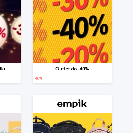
iku
Outlet do -40%
40%