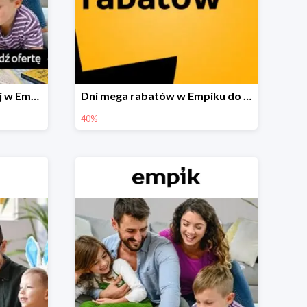
Festiwal książki dziecięcej w Empiku do -40%
Dni mega rabatów w Empiku do -40%
40%