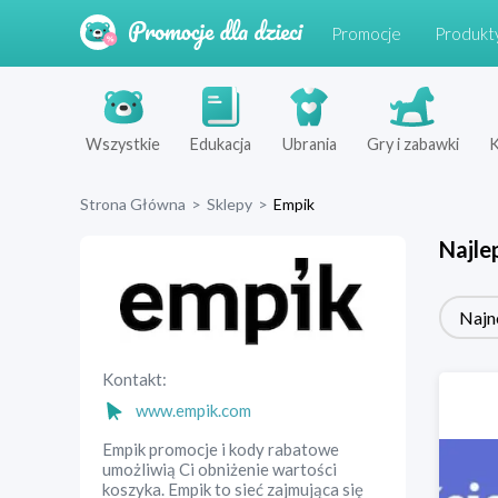
Promocje
Produkt
Wszystkie
Edukacja
Ubrania
Gry i zabawki
K
Strona Główna
>
Sklepy
>
Empik
Najle
Najn
Kontakt:
www.empik.com
Empik promocje i kody rabatowe
umożliwią Ci obniżenie wartości
koszyka. Empik to sieć zajmująca się