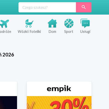
odróże
Wózki i foteliki
Dom
Sport
Usługi
ń
2026