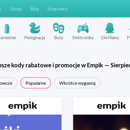
y
Sklepy
Blog
Wyprawka
armienie
Pielęgnacja
Buty
Elektronika
Dla Mamy
P
psze kody rabatowe i promocje w
Empik
—
Sierpie
owsze
Popularne
Wkrótce wygasną