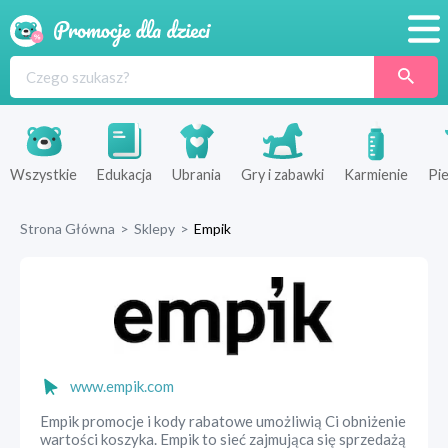
Promocje
Produkty
Sklepy
Wszystkie
Edukacja
Ubrania
Gry i zabawki
Karmienie
Pie
Blog
Strona Główna
>
Sklepy
>
Empik
Wyprawka
www.empik.com
Empik promocje i kody rabatowe umożliwią Ci obniżenie
wartości koszyka. Empik to sieć zajmująca się sprzedażą