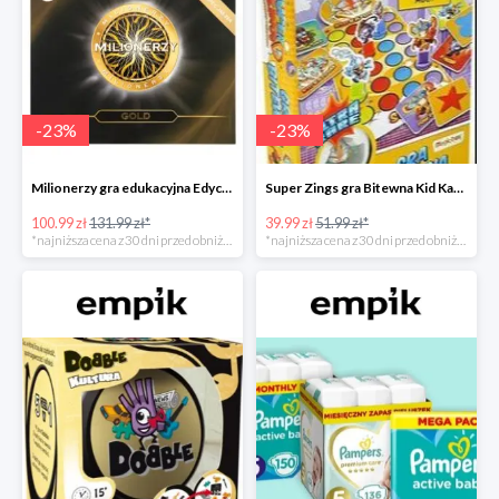
-
23
%
-
23
%
Milionerzy gra edukacyjna Edycja Gold w super cenie w Empiku Premium
Super Zings gra Bitewna Kid Kazom w super cenie w Empiku Premium
100.99 zł
131.99 zł*
39.99 zł
51.99 zł*
*najniższa cena z 30 dni przed obniżką
*najniższa cena z 30 dni przed obniżką