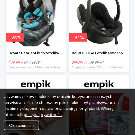
-
26
%
-
41
%
BeSafe Baza IsoFix do fotelika iZi Go -26%
BeSafe iZi Go Fotelik samochodowy, 0-13 kg, Czarny Cab -41%
479.99 zł
648.99 zł*
299.99 zł
509.99 zł*
*najniższa cena z 30 dni przed obniżką
*najniższa cena z 30 dni przed obniżką
Używamy plików cookies, by ułatwić korzystanie z naszych
serwisów. Jeśli nie chcesz, by pliki cookies były zapisywane na
Twoim dysku, zmień ustawienia swojej przeglądarki. Więcej
informacji:
polityka prywatności
.
Ok, rozumiem