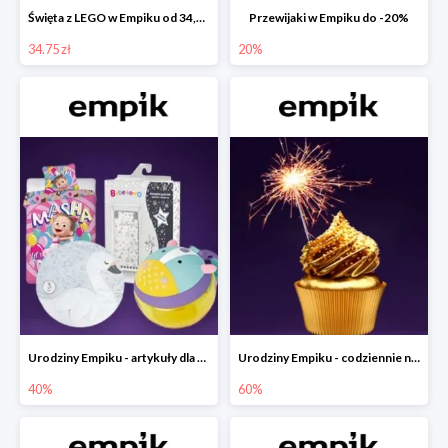
Święta z LEGO w Empiku od 34,75 zł
Przewijaki w Empiku do -20%
34.75 zł
20%
Urodziny Empiku - artykuły dla mamy i dziecka do -40%
Urodziny Empiku - codziennie nowe okazje nawet do -60%
40%
60%