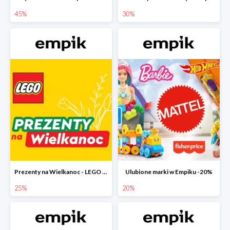
45%
30%
Prezenty na Wielkanoc - LEGO w Empiku do -25%
Ulubione marki w Empiku -20%
25%
20%