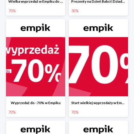
Wielka wyprzedaż w Empiku do -70%
Prezenty na Dzień Babci i Dziadka w Empiku do -30%
70%
30%
Wyprzedaż do -70% w Empiku
Start wielkiej wyprzedaży w Empiku do -70%
70%
70%