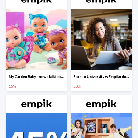
My Garden Baby - nowe lalki bobaski w Empiku do -15%
Back to University w Empiku do -30%
15%
30%