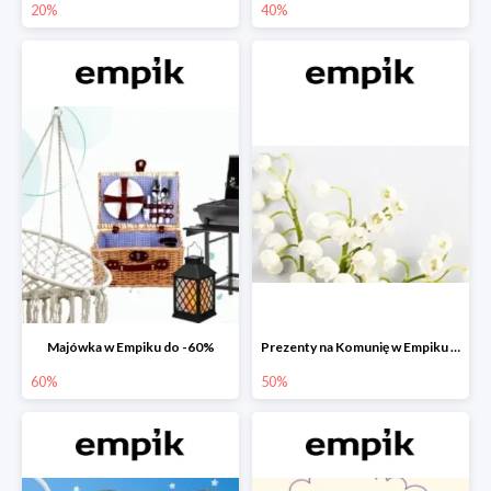
20%
40%
Majówka w Empiku do -60%
Prezenty na Komunię w Empiku do -50%
60%
50%