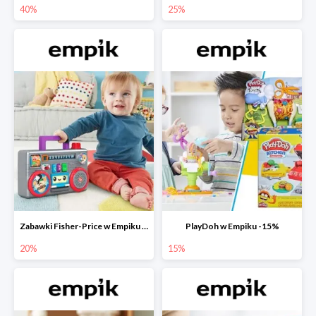
40%
25%
Zabawki Fisher-Price w Empiku do -20%
PlayDoh w Empiku -15%
20%
15%