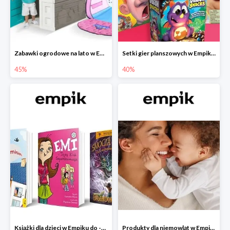
Zabawki ogrodowe na lato w Empiku do -45%
Setki gier planszowych w Empiku do -40%
45%
40%
Książki dla dzieci w Empiku do -45%
Produkty dla niemowląt w Empiku do -30%