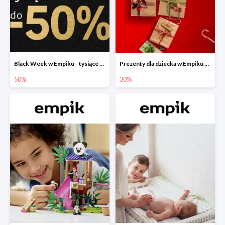
Black Week w Empiku - tysiące produktów do -50%
Prezenty dla dziecka w Empiku do -30%
50%
30%