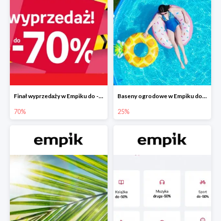
Finał wyprzedaży w Empiku do -70%
Baseny ogrodowe w Empiku do -25%
70%
25%