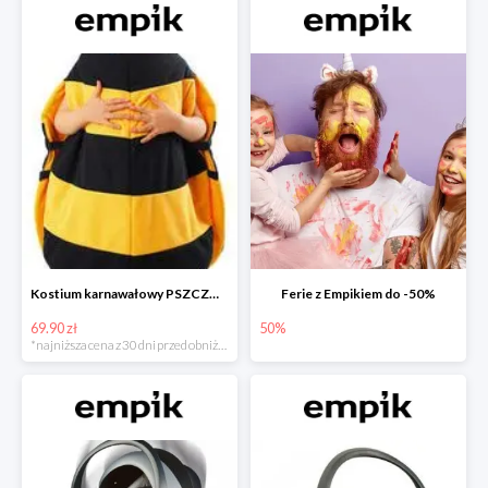
Kostium karnawałowy PSZCZÓŁKA
Ferie z Empikiem do -50%
69.90 zł
50%
*najniższa cena z 30 dni przed obniżką