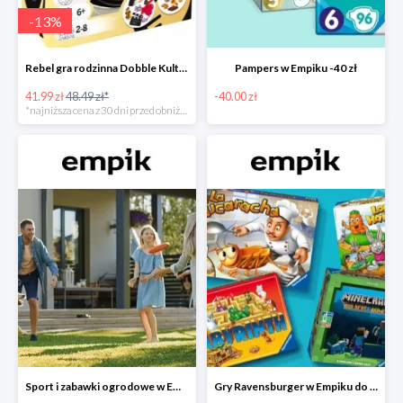
-
13
%
Rebel gra rodzinna Dobble Kultura w super cenie w Empiku Premium
Pampers w Empiku -40 zł
41.99 zł
48.49 zł*
-40.00 zł
*najniższa cena z 30 dni przed obniżką
Sport i zabawki ogrodowe w Empiku do -40%
Gry Ravensburger w Empiku do -25%