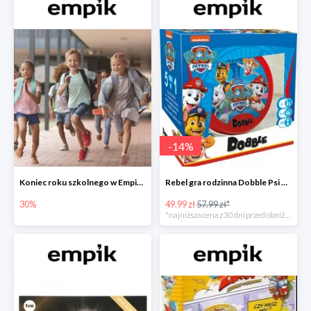
-
14
%
Koniec roku szkolnego w Empiku - prezenty dla dzieci i nauczycieli do -30%
Rebel gra rodzinna Dobble Psi Patrol w Empiku Premium
30%
49.99 zł
57.99 zł*
*najniższa cena z 30 dni przed obniżką