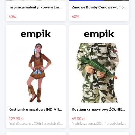
Inspiracje walentynkowe w Empiku do -50%
Zimowe Bomby Cenowe w Empiku do -60%
50%
60%
Kostium karnawałowy INDIANKA
Kostium karnawałowy ŻÓŁNIERZ
129.90 zł
69.00 zł
*najniższa cena z 30 dni przed obniżką
*najniższa cena z 30 dni przed obniżką