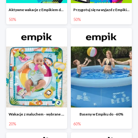
Aktywne wakacje z Empikiem do -50%
Przygotuj się na wyjazd z Empikiem - rabaty do -50%
50%
50%
Wakacje z maluchem - wybrane zabawki Fisher-Price w Empiku-20%
Baseny w Empiku do -60%
20%
60%