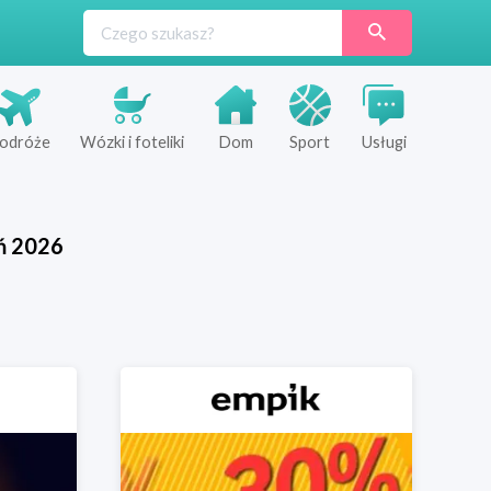
odróże
Wózki i foteliki
Dom
Sport
Usługi
ń
2026