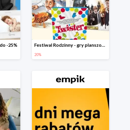
 do -25%
Festiwal Rodzinny - gry planszowe w Empiku do -20%
20%