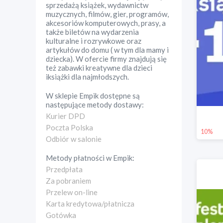
sprzedażą książek, wydawnictw
muzycznych, filmów, gier, programów,
akcesoriów komputerowych, prasy, a
także biletów na wydarzenia
kulturalne i rozrywkowe oraz
artykułów do domu ( w tym dla mamy i
dziecka). W ofercie firmy znajdują się
też zabawki kreatywne dla dzieci
iksiążki dla najmłodszych.
W sklepie
Empik
dostępne są
następujące metody dostawy:
Kurier DPD
Poczta Polska
10%
Odbiór w salonie
Metody płatności w
Empik
:
Przedpłata
Za pobraniem
Przelew on-line
Karta kredytowa/płatnicza
Gotówka