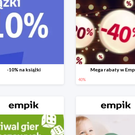
-10% na książki
Mega rabaty w Emp
40%