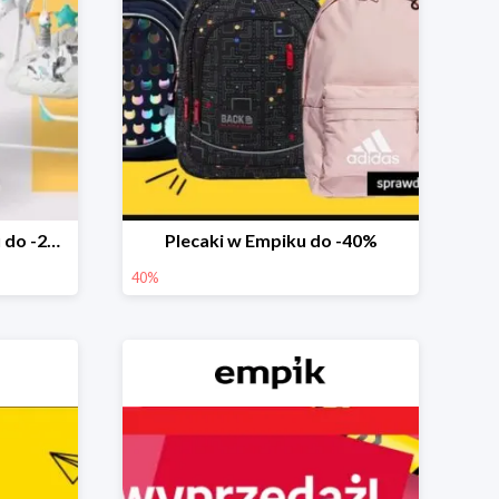
Marka Ricokids w Empiku do -20%
Plecaki w Empiku do -40%
40%