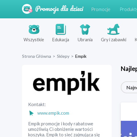
Promocje
Produkt
Wszystkie
Edukacja
Ubrania
Gry i zabawki
K
Strona Główna
>
Sklepy
>
Empik
Najle
Najn
Kontakt:
www.empik.com
Empik promocje i kody rabatowe
umożliwią Ci obniżenie wartości
koszyka. Empik to sieć zajmująca się