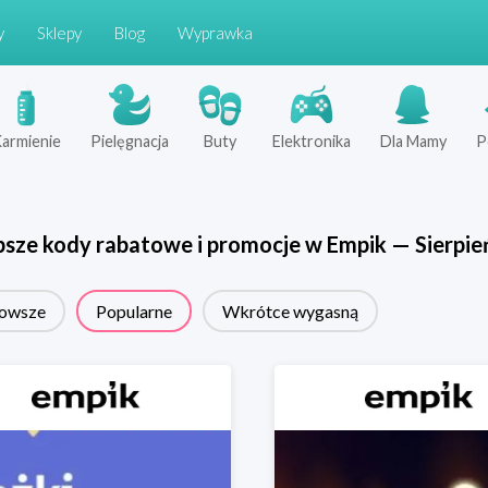
y
Sklepy
Blog
Wyprawka
armienie
Pielęgnacja
Buty
Elektronika
Dla Mamy
P
psze kody rabatowe i promocje w
Empik
—
Sierpie
owsze
Popularne
Wkrótce wygasną