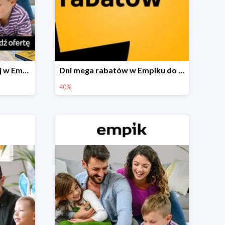
Festiwal książki dziecięcej w Empiku do -40%
Dni mega rabatów w Empiku do -40%
40%