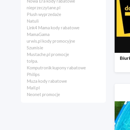
Nowa Era kody rabatowe
nieprzeczytane.pl
Plush wyprzedaże
Natuli
Link4 Mama kody rabatowe
MamaGama
urwis.pl kody promocyjne
Szumisie
Mustache.pl promocje
Biur
tołpa.
Komputronik kupony rabatowe
Philips
Muza kody rabatowe
Mall.pl
Neonet promocje