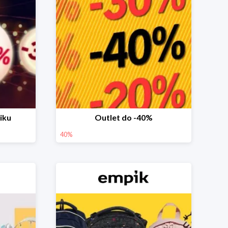
iku
Outlet do -40%
40%