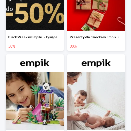
Black Week w Empiku - tysiące produktów do -50%
Prezenty dla dziecka w Empiku do -30%
50%
30%