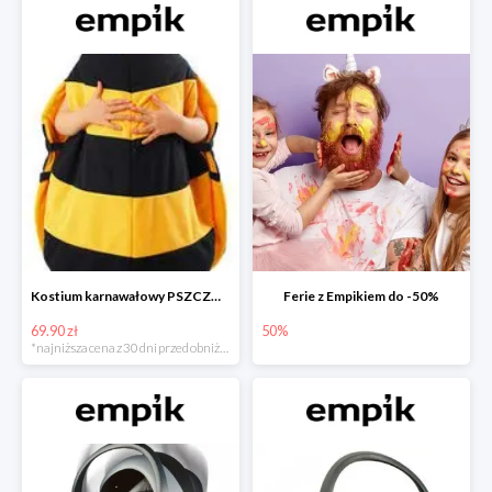
Kostium karnawałowy PSZCZÓŁKA
Ferie z Empikiem do -50%
69.90 zł
50%
*najniższa cena z 30 dni przed obniżką