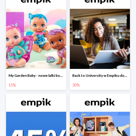
My Garden Baby - nowe lalki bobaski w Empiku do -15%
Back to University w Empiku do -30%
15%
30%