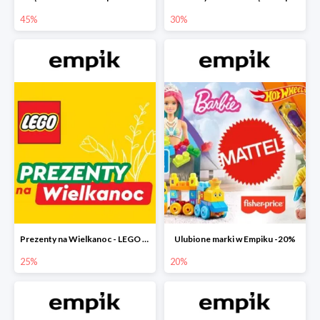
45%
30%
Prezenty na Wielkanoc - LEGO w Empiku do -25%
Ulubione marki w Empiku -20%
25%
20%