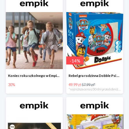
-
14
%
Koniec roku szkolnego w Empiku - prezenty dla dzieci i nauczycieli do -30%
Rebel gra rodzinna Dobble Psi Patrol w Empiku Premium
30%
49.99 zł
57.99 zł*
*najniższa cena z 30 dni przed obniżką