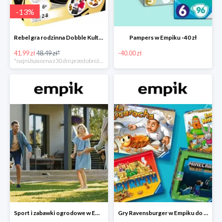
-
13
%
Rebel gra rodzinna Dobble Kultura w super cenie w Empiku Premium
Pampers w Empiku -40 zł
41.99 zł
48.49 zł*
-40.00 zł
*najniższa cena z 30 dni przed obniżką
Sport i zabawki ogrodowe w Empiku do -40%
Gry Ravensburger w Empiku do -25%