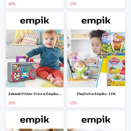
40%
25%
Zabawki Fisher-Price w Empiku do -20%
PlayDoh w Empiku -15%
20%
15%