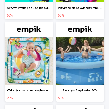
Aktywne wakacje z Empikiem do -50%
Przygotuj się na wyjazd z Empikiem - rabaty do -50%
50%
50%
Wakacje z maluchem - wybrane zabawki Fisher-Price w Empiku-20%
Baseny w Empiku do -60%
20%
60%