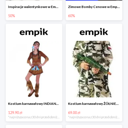
Inspiracje walentynkowe w Empiku do -50%
Zimowe Bomby Cenowe w Empiku do -60%
50%
60%
Kostium karnawałowy INDIANKA
Kostium karnawałowy ŻÓŁNIERZ
129.90 zł
69.00 zł
*najniższa cena z 30 dni przed obniżką
*najniższa cena z 30 dni przed obniżką