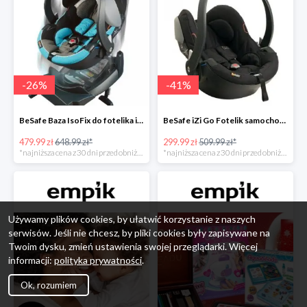
-
26
%
-
41
%
BeSafe Baza IsoFix do fotelika iZi Go -26%
BeSafe iZi Go Fotelik samochodowy, 0-13 kg, Czarny Cab -41%
479.99 zł
648.99 zł*
299.99 zł
509.99 zł*
*najniższa cena z 30 dni przed obniżką
*najniższa cena z 30 dni przed obniżką
Używamy plików cookies, by ułatwić korzystanie z naszych
serwisów. Jeśli nie chcesz, by pliki cookies były zapisywane na
Twoim dysku, zmień ustawienia swojej przeglądarki. Więcej
informacji:
polityka prywatności
.
Ok, rozumiem