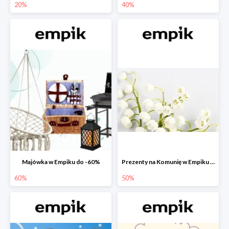
20%
40%
Majówka w Empiku do -60%
Prezenty na Komunię w Empiku do -50%
60%
50%