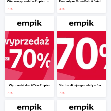
Wielka wyprzedaż w Empiku do -70%
Prezenty na Dzień Babci i Dziadka w Empiku do -30%
70%
30%
Wyprzedaż do -70% w Empiku
Start wielkiej wyprzedaży w Empiku do -70%
70%
70%