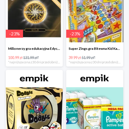
-
23
%
-
23
%
Milionerzy gra edukacyjna Edycja Gold w super cenie w Empiku Premium
Super Zings gra Bitewna Kid Kazom w super cenie w Empiku Premium
100.99 zł
131.99 zł*
39.99 zł
51.99 zł*
*najniższa cena z 30 dni przed obniżką
*najniższa cena z 30 dni przed obniżką