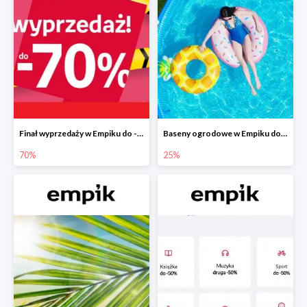
Finał wyprzedaży w Empiku do -70%
Baseny ogrodowe w Empiku do -25%
70%
25%