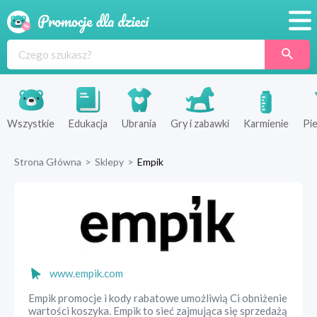
Promocje
Produkty
Sklepy
Wszystkie
Edukacja
Ubrania
Gry i zabawki
Karmienie
Pie
Blog
Strona Główna
>
Sklepy
>
Empik
Wyprawka
www.empik.com
Empik promocje i kody rabatowe umożliwią Ci obniżenie
wartości koszyka. Empik to sieć zajmująca się sprzedażą