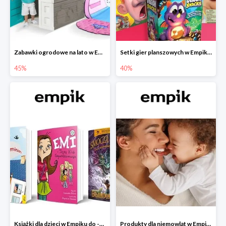
Zabawki ogrodowe na lato w Empiku do -45%
Setki gier planszowych w Empiku do -40%
45%
40%
Książki dla dzieci w Empiku do -45%
Produkty dla niemowląt w Empiku do -30%