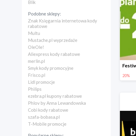
Blik
Podobne sklepy:
Znak Księgarnia internetowa kody
rabatowe
Multu
Mustache.pl wyprzedaże
OleOle!
Aliexpress kody rabatowe
merlin.pl
Smyk kody promocyjne
Frisco.pl
20%
Lidl promocje
Philips
ezebra.pl kupony rabatowe
Phlov by Anna Lewandowska
Cobi kody rabatowe
szafa-bobasa.pl
T-Mobile promocje
Popularne sklepy: