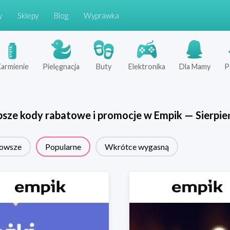
y
Sklepy
Blog
Wyprawka
armienie
Pielęgnacja
Buty
Elektronika
Dla Mamy
P
psze kody rabatowe i promocje w
Empik
—
Sierpie
owsze
Popularne
Wkrótce wygasną