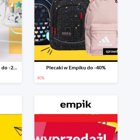
Marka Ricokids w Empiku do -20%
Plecaki w Empiku do -40%
40%