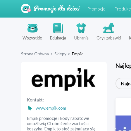
Promocje
Produkt
Wszystkie
Edukacja
Ubrania
Gry i zabawki
K
Strona Główna
>
Sklepy
>
Empik
Najle
Najn
Kontakt:
www.empik.com
Empik promocje i kody rabatowe
umożliwią Ci obniżenie wartości
koszyka. Empik to sieć zajmująca się