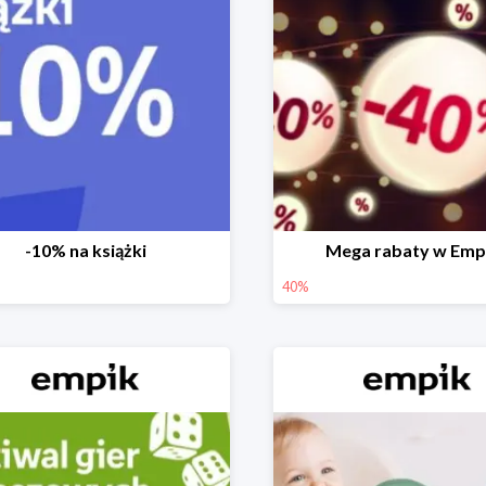
-10% na książki
Mega rabaty w Emp
40%