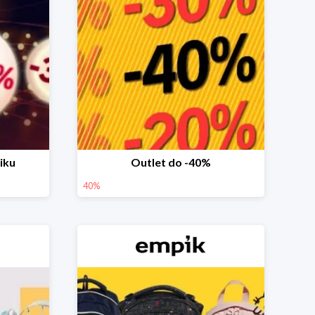
iku
Outlet do -40%
40%