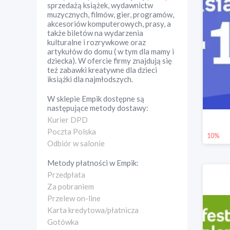
sprzedażą książek, wydawnictw
muzycznych, filmów, gier, programów,
akcesoriów komputerowych, prasy, a
także biletów na wydarzenia
kulturalne i rozrywkowe oraz
artykułów do domu ( w tym dla mamy i
dziecka). W ofercie firmy znajdują się
też zabawki kreatywne dla dzieci
iksiążki dla najmłodszych.
W sklepie
Empik
dostępne są
następujące metody dostawy:
Kurier DPD
Poczta Polska
10%
Odbiór w salonie
Metody płatności w
Empik
:
Przedpłata
Za pobraniem
Przelew on-line
Karta kredytowa/płatnicza
Gotówka