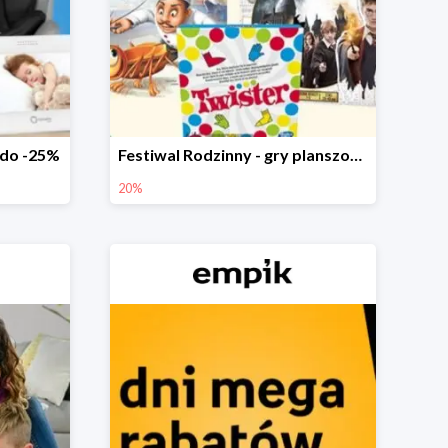
 do -25%
Festiwal Rodzinny - gry planszowe w Empiku do -20%
20%