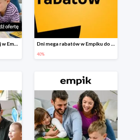
Festiwal książki dziecięcej w Empiku do -40%
Dni mega rabatów w Empiku do -40%
40%