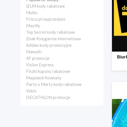
iELM kody rabatowe
Multu
Frisco.pl wyprzedaże
Maylily
Top Secret kody rabatowe
Znak Księgarnia internetowa
Adidas kody promocyjne
Mamaiti
Biur
4F promocje
Vision Express
Fiszki kupony rabatowe
Majaland Kownaty
Party u Marty kody rabatowe
Vobis
DECATHLON promocje