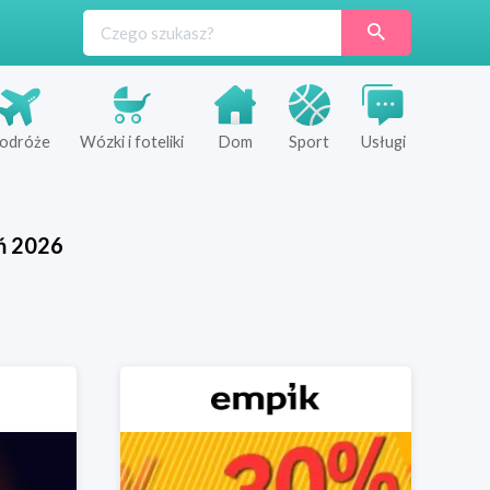
odróże
Wózki i foteliki
Dom
Sport
Usługi
ń
2026