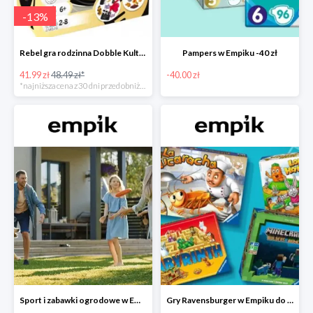
-
13
%
Rebel gra rodzinna Dobble Kultura w super cenie w Empiku Premium
Pampers w Empiku -40 zł
41.99 zł
48.49 zł*
-40.00 zł
*najniższa cena z 30 dni przed obniżką
Sport i zabawki ogrodowe w Empiku do -40%
Gry Ravensburger w Empiku do -25%