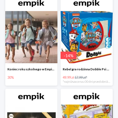
-
14
%
Koniec roku szkolnego w Empiku - prezenty dla dzieci i nauczycieli do -30%
Rebel gra rodzinna Dobble Psi Patrol w Empiku Premium
30%
49.99 zł
57.99 zł*
*najniższa cena z 30 dni przed obniżką