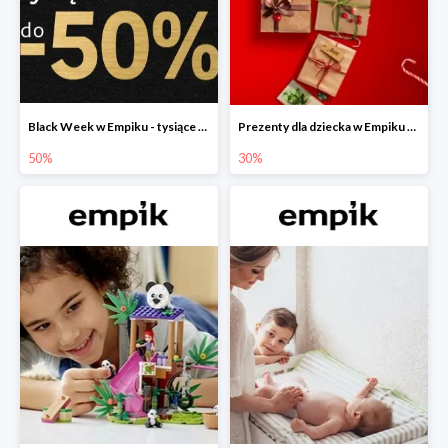
Black Week w Empiku - tysiące produktów do -50%
Prezenty dla dziecka w Empiku do -30%
50%
30%