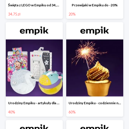
Święta z LEGO w Empiku od 34,75 zł
Przewijaki w Empiku do -20%
34.75 zł
20%
Urodziny Empiku - artykuły dla mamy i dziecka do -40%
Urodziny Empiku - codziennie nowe okazje nawet do -60%
40%
60%