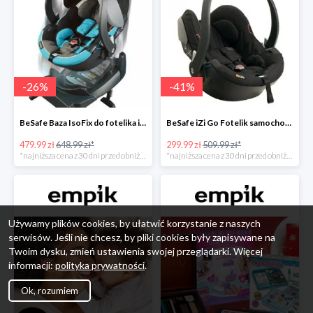
-
26
%
-
41
%
BeSafe Baza IsoFix do fotelika iZi Go -26%
BeSafe iZi Go Fotelik samochodowy, 0-13 kg, Czarny Cab -41%
479.99 zł
648.99 zł*
299.99 zł
509.99 zł*
*najniższa cena z 30 dni przed obniżką
*najniższa cena z 30 dni przed obniżką
Używamy plików cookies, by ułatwić korzystanie z naszych
serwisów. Jeśli nie chcesz, by pliki cookies były zapisywane na
Twoim dysku, zmień ustawienia swojej przeglądarki. Więcej
informacji:
polityka prywatności
.
Ok, rozumiem