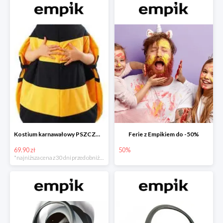
Kostium karnawałowy PSZCZÓŁKA
Ferie z Empikiem do -50%
69.90 zł
50%
*najniższa cena z 30 dni przed obniżką