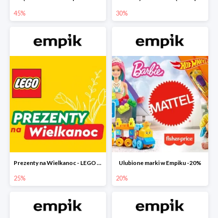
45%
30%
Prezenty na Wielkanoc - LEGO w Empiku do -25%
Ulubione marki w Empiku -20%
25%
20%