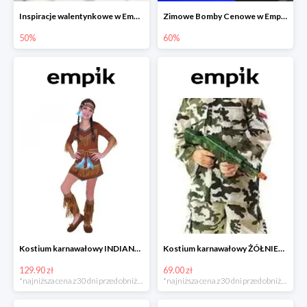
Inspiracje walentynkowe w Empiku do -50%
Zimowe Bomby Cenowe w Empiku do -60%
50%
60%
Kostium karnawałowy INDIANKA
Kostium karnawałowy ŻÓŁNIERZ
129.90 zł
69.00 zł
*najniższa cena z 30 dni przed obniżką
*najniższa cena z 30 dni przed obniżką