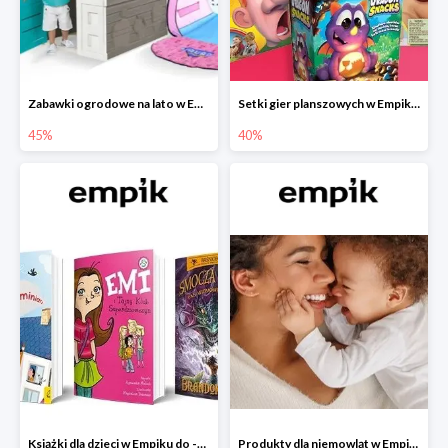
Zabawki ogrodowe na lato w Empiku do -45%
Setki gier planszowych w Empiku do -40%
45%
40%
Książki dla dzieci w Empiku do -45%
Produkty dla niemowląt w Empiku do -30%