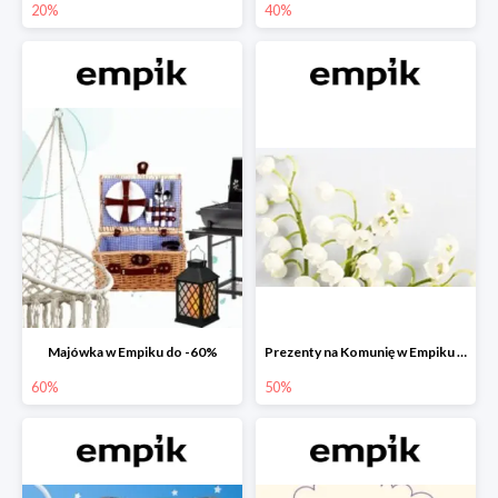
20%
40%
Majówka w Empiku do -60%
Prezenty na Komunię w Empiku do -50%
60%
50%