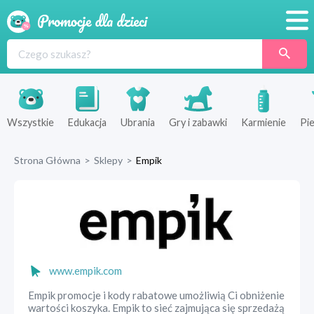
Promocje
Produkty
Sklepy
Wszystkie
Edukacja
Ubrania
Gry i zabawki
Karmienie
Pie
Blog
Strona Główna
>
Sklepy
>
Empik
Wyprawka
www.empik.com
Empik promocje i kody rabatowe umożliwią Ci obniżenie
wartości koszyka. Empik to sieć zajmująca się sprzedażą