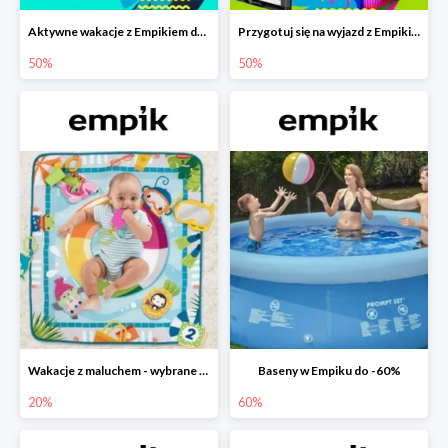
Aktywne wakacje z Empikiem do -50%
Przygotuj się na wyjazd z Empikiem - rabaty do -50%
50%
50%
Wakacje z maluchem - wybrane zabawki Fisher-Price w Empiku-20%
Baseny w Empiku do -60%
20%
60%