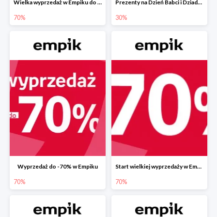
Wielka wyprzedaż w Empiku do -70%
Prezenty na Dzień Babci i Dziadka w Empiku do -30%
70%
30%
Wyprzedaż do -70% w Empiku
Start wielkiej wyprzedaży w Empiku do -70%
70%
70%