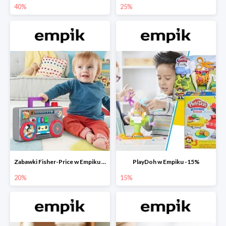
40%
25%
Zabawki Fisher-Price w Empiku do -20%
PlayDoh w Empiku -15%
20%
15%