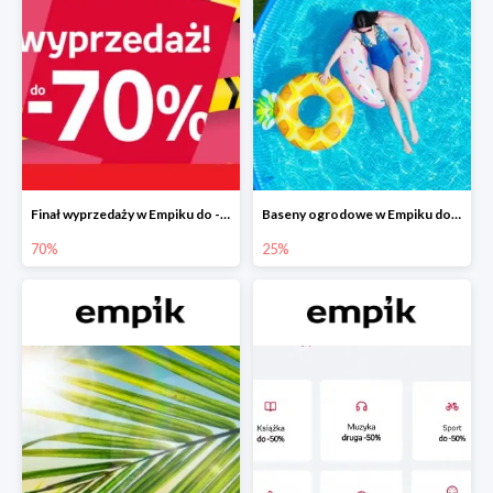
Finał wyprzedaży w Empiku do -70%
Baseny ogrodowe w Empiku do -25%
70%
25%