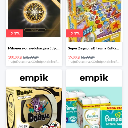
-
23
%
-
23
%
Milionerzy gra edukacyjna Edycja Gold w super cenie w Empiku Premium
Super Zings gra Bitewna Kid Kazom w super cenie w Empiku Premium
100.99 zł
131.99 zł*
39.99 zł
51.99 zł*
*najniższa cena z 30 dni przed obniżką
*najniższa cena z 30 dni przed obniżką