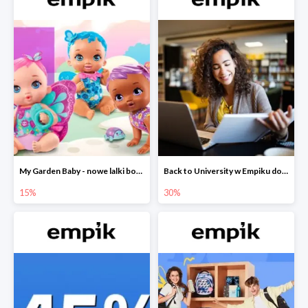
My Garden Baby - nowe lalki bobaski w Empiku do -15%
Back to University w Empiku do -30%
15%
30%